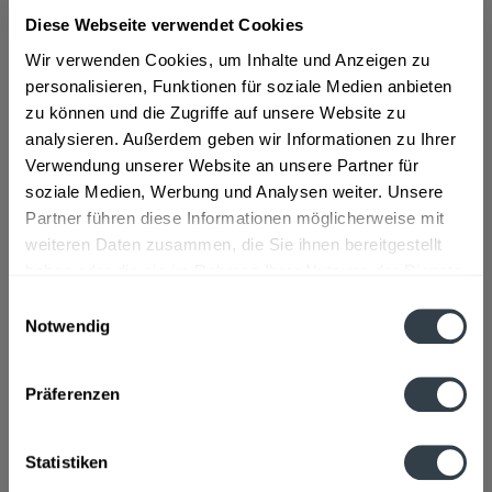
Diese Webseite verwendet Cookies
ab 2,00 € *
Wir verwenden Cookies, um Inhalte und Anzeigen zu
Inhalt:
1 Stück
personalisieren, Funktionen für soziale Medien anbieten
inkl. MwSt.
ggf. zzgl. Erschwerniszuschlag
zu können und die Zugriffe auf unsere Website zu
Vorrätig
analysieren. Außerdem geben wir Informationen zu Ihrer
Verwendung unserer Website an unsere Partner für
In den
Warenkorb
soziale Medien, Werbung und Analysen weiter. Unsere
Partner führen diese Informationen möglicherweise mit
weiteren Daten zusammen, die Sie ihnen bereitgestellt
Artikel-Nr.:
37102
haben oder die sie im Rahmen Ihrer Nutzung der Dienste
Verfügbar in:
gesammelt haben.
Einwilligungsauswahl
Notwendig
Beschreibung
Datenschutzbestimmungen
mehr
Präferenzen
Hersteller
Coca-Cola Erfrischungsgetränke GmbH, Stralauer Allee 4, D-
Statistiken
10245 Berlin, Tel. ++49 (30) 9204-01
mehr