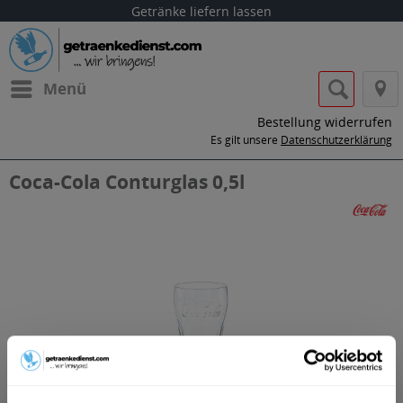
Getränke liefern lassen
Menü
Bestellung widerrufen
Es gilt unsere
Datenschutzerklärung
Coca-Cola Conturglas 0,5l