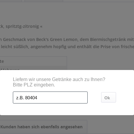
, spritztg-zitronig «
en Geschmack von Beck's Green Lemon, dem Biermischgetränk mit n
 leicht süßlich, angenehm hopfig und enthält die Prise von frisc
te
- Mehrweg
0,33 l
Kunden haben sich ebenfalls angesehen