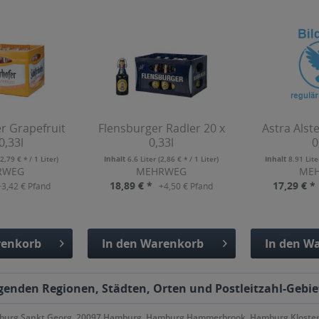
r Grapefruit
Flensburger Radler 20 x
Astra Alst
0,33l
0,33l
0
(2,79 € * / 1 Liter)
Inhalt
6.6 Liter
(2,86 € * / 1 Liter)
Inhalt
8.91 Lit
RWEG
MEHRWEG
ME
18,89 € *
17,29 € *
+3,42 € Pfand
+4,50 € Pfand
enkorb
In den
Warenkorb
In den
Wa
fügt
Hinzugefügt
Hinzu
lgenden Regionen, Städten, Orten und Postleitzahl-Gebiet
mburg Sankt Georg, 20097 Hamburg, Hamburg Hammerbrook, Hamburg Kloste