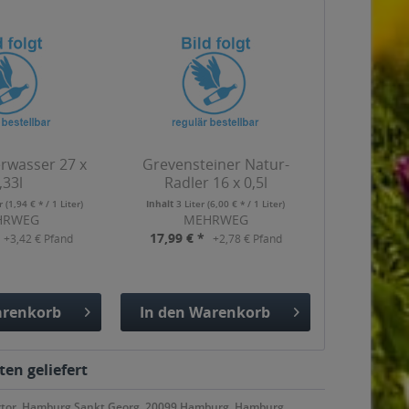
erwasser 27 x
Grevensteiner Natur-
,33l
Radler 16 x 0,5l
er
(1,94 € * / 1 Liter)
Inhalt
3 Liter
(6,00 € * / 1 Liter)
HRWEG
MEHRWEG
17,99 € *
+3,42 € Pfand
+2,78 € Pfand
renkorb
In den
Warenkorb
gefügt
Hinzugefügt
en geliefert
rtor, Hamburg Sankt Georg, 20099 Hamburg, Hamburg