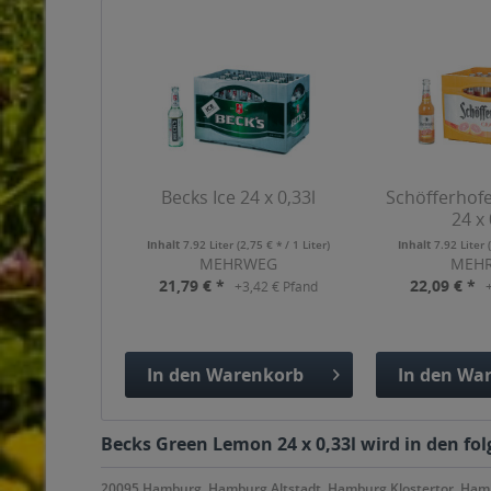
Becks Ice 24 x 0,33l
Schöfferhofe
24 x 
Inhalt
7.92 Liter
(2,75 € * / 1 Liter)
Inhalt
7.92 Liter
MEHRWEG
MEH
21,79 € *
22,09 € *
+3,42 € Pfand
In den
Warenkorb
In den
War
Hinzugefügt
Hinzuge
Becks Green Lemon 24 x 0,33l wird in den fo
20095 Hamburg, Hamburg Altstadt, Hamburg Klostertor, Ha