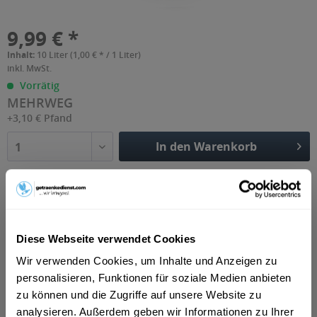
9,99 € *
Inhalt:
10 Liter (1,00 € * / 1 Liter)
inkl. MwSt.
Vorrätig
MEHRWEG
+3,10 € Pfand
In den Warenkorb
1
Artikel-Nr.:
21272
Diese Webseite verwendet Cookies
Beschreibung
Wir verwenden Cookies, um Inhalte und Anzeigen zu
Albertus-Quelle classic ist ein natürliches Mineralwasser
personalisieren, Funktionen für soziale Medien anbieten
mit einer ausgewogenen Menge an...
mehr
zu können und die Zugriffe auf unsere Website zu
analysieren. Außerdem geben wir Informationen zu Ihrer