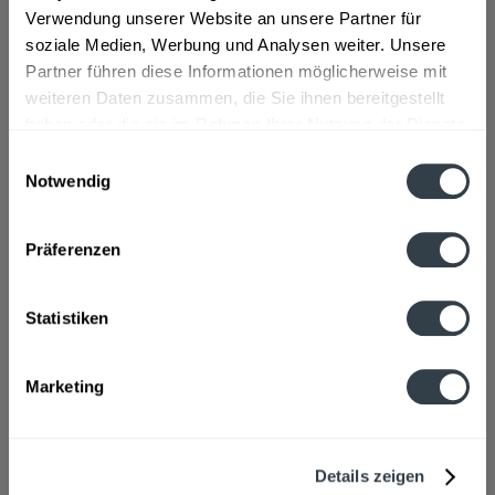
Zutaten und Allergene
Verwendung unserer Website an unsere Partner für
Natürliches Mineralwasser mit Kohlensäure versetzt
mehr
soziale Medien, Werbung und Analysen weiter. Unsere
Partner führen diese Informationen möglicherweise mit
Lebensmittelunternehmer
weiteren Daten zusammen, die Sie ihnen bereitgestellt
haben oder die sie im Rahmen Ihrer Nutzung der Dienste
Kunzmann Wk-Mb-Fs GmbH & Co. KG, Taitinger Straße 64
86453 Dasing
mehr
gesammelt haben.
Einwilligungsauswahl
Notwendig
Datenschutzbestimmungen
Ähnliche Artikel
Präferenzen
Kunden kauften auch
Statistiken
Kunden haben sich ebenfalls angesehen
Zuletzt angesehen
Marketing
Details zeigen