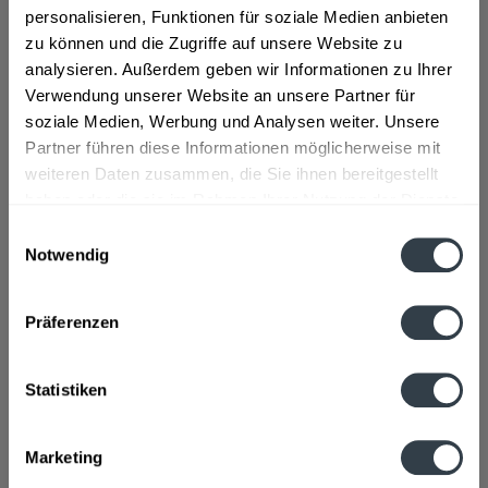
Zutaten und Allergene
personalisieren, Funktionen für soziale Medien anbieten
Wasser, GERSTENMALZ, Hopfen
mehr
zu können und die Zugriffe auf unsere Website zu
analysieren. Außerdem geben wir Informationen zu Ihrer
Lebensmittelunternehmer
Verwendung unserer Website an unsere Partner für
soziale Medien, Werbung und Analysen weiter. Unsere
Gräfl. Hofbrauhaus, Mainburger Straße26, Freising
mehr
Partner führen diese Informationen möglicherweise mit
weiteren Daten zusammen, die Sie ihnen bereitgestellt
Alkoholgehalt
haben oder die sie im Rahmen Ihrer Nutzung der Dienste
5.2% vol
mehr
gesammelt haben.
Einwilligungsauswahl
Notwendig
Nährwertangaben
Datenschutzbestimmungen
Brennwert 40 kcal / kJ Kohlenhydrate 1,8 g
mehr
Präferenzen
Ähnliche Artikel
Statistiken
Kunden kauften auch
Marketing
Kunden haben sich ebenfalls angesehen