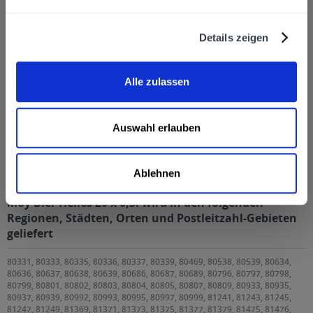
Zuletzt angesehen
Details zeigen
Alle zulassen
Auswahl erlauben
Moy Bier Helles 20 x 0,5l
Ablehnen
Moy Bier Helles 20 x 0,5l wird in den folgenden
Regionen, Städten, Orten und Postleitzahl-Gebieten
geliefert
80331, 80333, 80335, 80336, 80337, 80339, 80469, 80538, 80539, 80634,
80636, 80637, 80638, 80639, 80686, 80687, 80689, 80796, 80797, 80798,
80799, 80801, 80802, 80803, 80804, 80805, 80807, 80809, 80933, 80935,
80937, 80939, 80992, 80993, 80995, 80997, 80999, 81241, 81243, 81245,
81247, 81249, 81369, 81371, 81373, 81375, 81377, 81379, 81475, 81476,