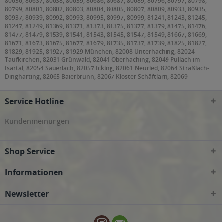
80636, 80637, 80638, 80639, 80686, 80687, 80689, 80796, 80797, 80798,
80799, 80801, 80802, 80803, 80804, 80805, 80807, 80809, 80933, 80935,
80937, 80939, 80992, 80993, 80995, 80997, 80999, 81241, 81243, 81245,
81247, 81249, 81369, 81371, 81373, 81375, 81377, 81379, 81475, 81476,
81477, 81479, 81539, 81541, 81543, 81545, 81547, 81549, 81667, 81669,
81671, 81673, 81675, 81677, 81679, 81735, 81737, 81739, 81825, 81827,
81829, 81925, 81927, 81929 München, 82008 Unterhaching, 82024
Taufkirchen, 82031 Grünwald, 82041 Oberhaching, 82049 Pullach im
Isartal, 82054 Sauerlach, 82057 Icking, 82061 Neuried, 82064 Straßlach-
Dingharting, 82065 Baierbrunn, 82067 Kloster Schäftlarn, 82069
Schäftlarn, 82110 Germering, 82131 Gauting, 82140 Olching, 82152
Krailling, Planegg, 82166 Gräfelfing, 82178 Puchheim, 82194 Gröbenzell,
Service Hotline
82205 Gilching, 82234 Weßling, 82319 Starnberg, 82327 Tutzing, 82335
Berg, 82340 Feldafing, 82343 Pöcking, 82346 Andechs, 82349 Pentenried,
82377 Penzberg, 82515 Wolfratshausen, 82538 Geretsried, 82541
Kundenmeinungen
Münsing, 82544 Egling, 82547 Eurasburg, 82549 Königsdorf, 83022, 83024,
83026 Rosenheim, 83043 Bad Aibling, 83052 Bruckmühl, 83059
Kolbermoor, 83071 Stephanskirchen, 83075 Bad Feilnbach, 83104
Shop Service
Tuntenhausen, 83109 Großkarolinenfeld, 83550 Emmering, 83553
Frauenneuharting, 83558 Maitenbeth, 83561 Ramerberg, 83569
Vogtareuth, 83607 Holzkirchen, 83620 Feldkirchen-Westerham, 83623
Informationen
Dietramszell, 83624 Otterfing, 83626 Valley, 83627 Warngau, 83629
Weyarn, 83646 Bad Tölz, Wackersberg, 83679 Sachsenkam, 83703 Gmund
Newsletter
am Tegernsee, 83714 Miesbach, 83737 Irschenberg, 85221 Dachau, 85232
Bergkirchen, 85244 Röhrmoos, 85354, 85356 Freising, 85375 Neufahrn bei
Freising, 85376 Hetzenhausen, 85386 Eching, 85399 Hallbergmoos, 85435
Erding, 85445 Oberding, 85452 Moosinning, 85457 Wörth, 85464 Finsing,