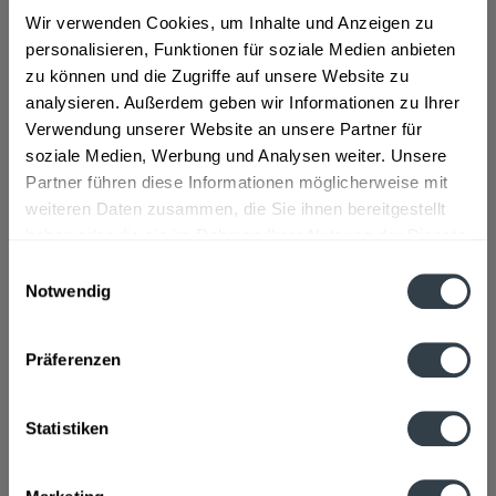
Wir verwenden Cookies, um Inhalte und Anzeigen zu
Zutaten und Allergene
personalisieren, Funktionen für soziale Medien anbieten
Brauwasser, GERSTENMALZ, Hopfen, Hopfenextrakt
mehr
zu können und die Zugriffe auf unsere Website zu
analysieren. Außerdem geben wir Informationen zu Ihrer
Lebensmittelunternehmer
Verwendung unserer Website an unsere Partner für
Warsteiner Brauerei Haus Cramer KG, Domring 4-10, 59581
soziale Medien, Werbung und Analysen weiter. Unsere
Warstein
mehr
Partner führen diese Informationen möglicherweise mit
weiteren Daten zusammen, die Sie ihnen bereitgestellt
Alkoholgehalt
haben oder die sie im Rahmen Ihrer Nutzung der Dienste
<0,5% vol
mehr
gesammelt haben.
Einwilligungsauswahl
Notwendig
Datenschutzbestimmungen
Nährwertangaben
Brennwert 27 kcal / 113 kJ Fett 0 g davon gesättigte
Präferenzen
Fettsäuren 0 g Kohlenhydrate...
mehr
Ähnliche Artikel
Statistiken
Kunden kauften auch