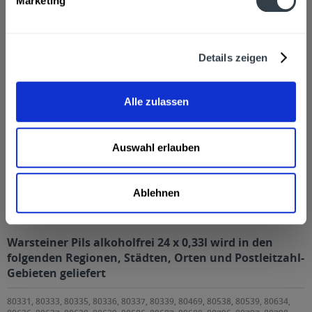
Marketing
Kunden haben sich ebenfalls angesehen
Details zeigen
Zuletzt angesehen
Alle zulassen
Auswahl erlauben
Ablehnen
Warsteiner Pils alkoholfrei 24 x 0,33l
Warsteiner Pils alkoholfrei 24 x 0,33l wird in den
folgenden Regionen, Städten, Orten und Postleitzahl-
Gebieten geliefert
80331, 80333, 80335, 80336, 80337, 80339, 80469, 80538, 80539, 80634,