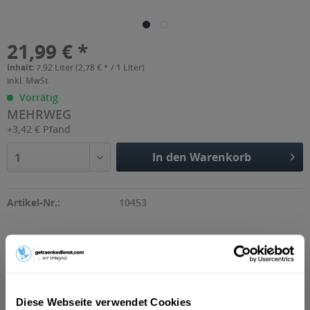
21,99 € *
Inhalt:
7.92 Liter (2,78 € * / 1 Liter)
inkl. MwSt.
Vorrätig
MEHRWEG
+3,42 € Pfand
In den Warenkorb
1
Artikel-Nr.:
10453
Beschreibung
So beschreibt der Hersteller sein Produkt: "Den vollen
WARSTEINER Pilsgeschmack solte man...
mehr
Diese Webseite verwendet Cookies