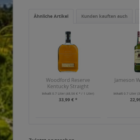
Ähnliche Artikel
Kunden kauften auch
Woodford Reserve
Jameson Wh
Kentucky Straight
Bourbon...
Inhalt
0.7 Liter
(48,56 € * / 1 Liter)
Inhalt
0.7 Liter
(3
33,99 € *
22,9