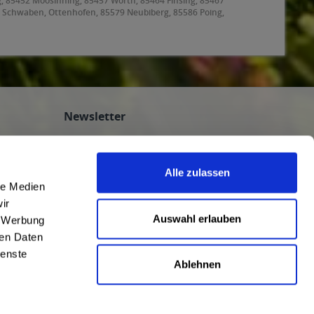
g, 85452 Moosinning, 85457 Wörth, 85464 Finsing, 85467
 Schwaben, Ottenhofen, 85579 Neubiberg, 85586 Poing,
, 85625 Baiern, Glonn, 85630 Grasbrunn, 85635
ating, 85659 Forstern, 85661 Forstinning, 85662
8 Garching bei München, 85757 Karlsfeld, 85764
Newsletter
Abonnieren Sie den kostenlosen
getraenkedienst.com-Newsletter und
Alle zulassen
verpassen Sie keine Neuigkeit oder Aktion.
le Medien
nten
ir
n
Auswahl erlauben
, Werbung
ren Daten
ienste
Ablehnen