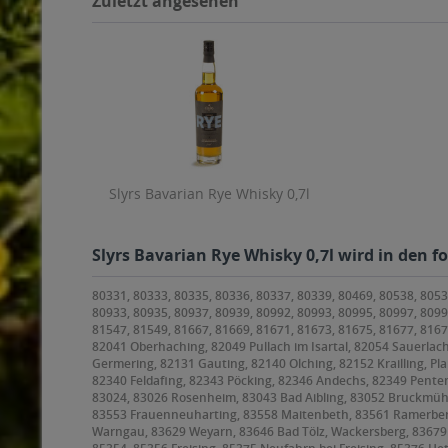
Zuletzt angesehen
Slyrs Bavarian Rye Whisky 0,7l
Slyrs Bavarian Rye Whisky 0,7l wird in den f
80331, 80333, 80335, 80336, 80337, 80339, 80469, 80538, 8053
80933, 80935, 80937, 80939, 80992, 80993, 80995, 80997, 8099
81547, 81549, 81667, 81669, 81671, 81673, 81675, 81677, 816
82041 Oberhaching, 82049 Pullach im Isartal, 82054 Sauerlach
Germering, 82131 Gauting, 82140 Olching, 82152 Krailling, Pl
82340 Feldafing, 82343 Pöcking, 82346 Andechs, 82349 Penten
83024, 83026 Rosenheim, 83043 Bad Aibling, 83052 Bruckmüh
83553 Frauenneuharting, 83558 Maitenbeth, 83561 Ramerberg,
Warngau, 83629 Weyarn, 83646 Bad Tölz, Wackersberg, 8367