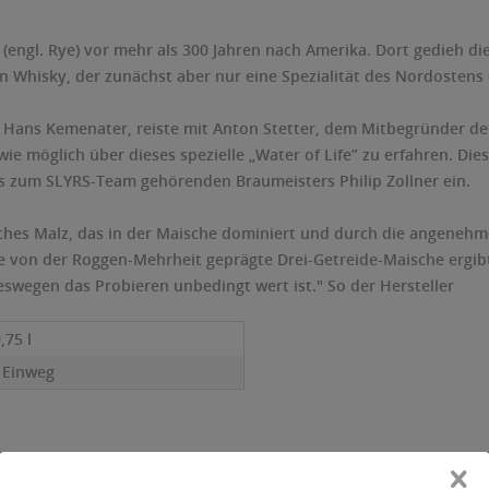
engl. Rye) vor mehr als 300 Jahren nach Amerika. Dort gedieh d
n Whisky, der zunächst aber nur eine Spezialität des Nordostens
r Hans Kemenater, reiste mit Anton Stetter, dem Mitbegründer de
ie möglich über dieses spezielle „Water of Life” zu erfahren. Dies
s zum SLYRS-Team gehörenden Braumeisters Philip Zollner ein.
iches Malz, das in der Maische dominiert und durch die angeneh
ie von der Roggen-Mehrheit geprägte Drei-Getreide-Maische ergib
swegen das Probieren unbedingt wert ist." So der Hersteller
0,75 l
- Einweg