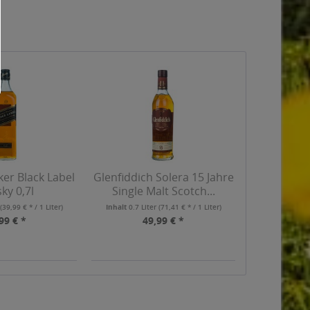
er Black Label
Glenfiddich Solera 15 Jahre
ky 0,7l
Single Malt Scotch...
r
(39,99 € * / 1 Liter)
Inhalt
0.7 Liter
(71,41 € * / 1 Liter)
99 € *
49,99 € *