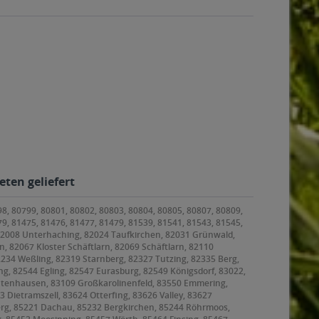
eten geliefert
98, 80799, 80801, 80802, 80803, 80804, 80805, 80807, 80809,
79, 81475, 81476, 81477, 81479, 81539, 81541, 81543, 81545,
 82008 Unterhaching, 82024 Taufkirchen, 82031 Grünwald,
, 82067 Kloster Schäftlarn, 82069 Schäftlarn, 82110
2234 Weßling, 82319 Starnberg, 82327 Tutzing, 82335 Berg,
g, 82544 Egling, 82547 Eurasburg, 82549 Königsdorf, 83022,
ntenhausen, 83109 Großkarolinenfeld, 83550 Emmering,
ietramszell, 83624 Otterfing, 83626 Valley, 83627
rg, 85221 Dachau, 85232 Bergkirchen, 85244 Röhrmoos,