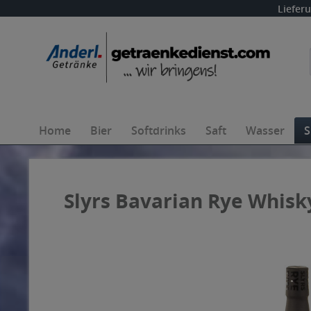
Liefer
Home
Bier
Softdrinks
Saft
Wasser
S
Slyrs Bavarian Rye Whisky