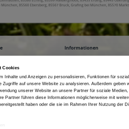
etzenhausen, 85386 Eching, 85399 Hallbergmoos, 85435 Erding, 85445 Oberdin
i München, 85560 Ebersberg, 85567 Bruck, Grafing bei München, 85570 Markt
orneding, 85609 Aschheim, 85614 Kirchseeon, 85617 Aßling, 85622 Feldkirchen
ing, 85646 Anzing, 85649 Brunnthal, 85652 Pliening, 85653 Aying, 85658 Egm
frammern, 85669 Pastetten, 85716 Unterschleißheim, 85737 Ismaning, 8574
ce
Informationen
n
AGB des Lieferanten
 Veranstaltungen
Datenschutz des Lieferanten
t Cookies
Hinweis zum Jugendschutz
 Inhalte und Anzeigen zu personalisieren, Funktionen für sozia
be
Widerrufsbelehrung des Liefera
e Zugriffe auf unsere Website zu analysieren. Außerdem geben w
Liefer- und Zahlungsbedingunge
rwendung unserer Website an unsere Partner für soziale Medien
f Kommission
ivery Service in Munich
re Partner führen diese Informationen möglicherweise mit weite
ereitgestellt haben oder die sie im Rahmen Ihrer Nutzung der D
en