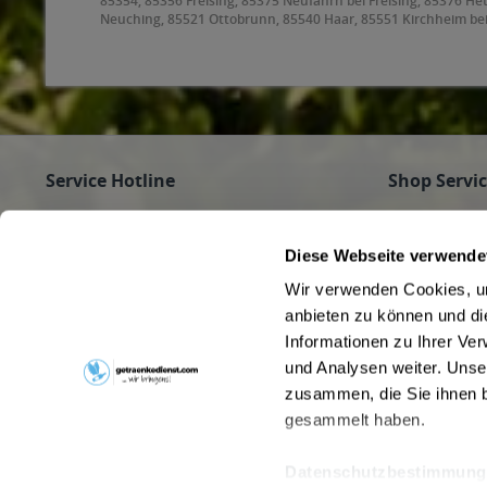
85354, 85356 Freising, 85375 Neufahrn bei Freising, 85376 H
Neuching, 85521 Ottobrunn, 85540 Haar, 85551 Kirchheim be
85591 Vaterstetten, 85598 Baldham, 85599 Parsdorf, 85604 Z
Höhenkirchen-Siegertsbrunn, 85640 Putzbrunn, 85643 Steinhör
Hohenbrunn, 85664 Hohenlinden, 85665 Moosach, 85667 Oberp
Oberschleißheim, 85774 Unterföhring
Service Hotline
Shop Servi
Haben Sie Fragen zu Ihrer Bestellung?
Firmenkunde
Getränke für
Rufen Sie gerne an unter
089/350 81 01
Diese Webseite verwende
Jobs
(Mo - Fr 9 - 16 Uhr) an oder schreiben Sie an
Wir verwenden Cookies, um
Pfandrückga
info@getraenkedienst.com
anbieten zu können und di
Kontakt
Informationen zu Ihrer Ve
Getränke au
Kundenmeinungen
Beverage Del
und Analysen weiter. Unse
zusammen, die Sie ihnen b
gesammelt haben.
Datenschutzbestimmung