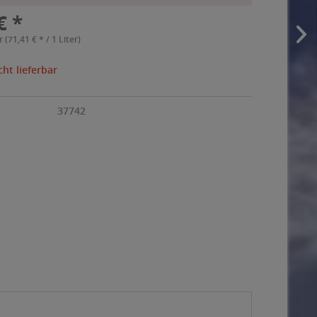
€ *
r (71,41 € * / 1 Liter)
cht lieferbar
37742