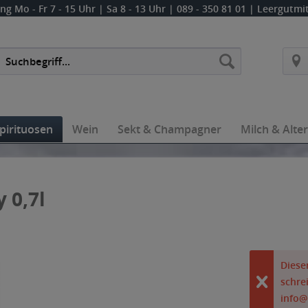
ung
Mo - Fr 7 - 15 Uhr | Sa 8 - 13 Uhr
| 089 - 350 81 01 | Leergutm
pirituosen
Wein
Sekt & Champagner
Milch & Alte
 0,7l
Dieser
schre
info@