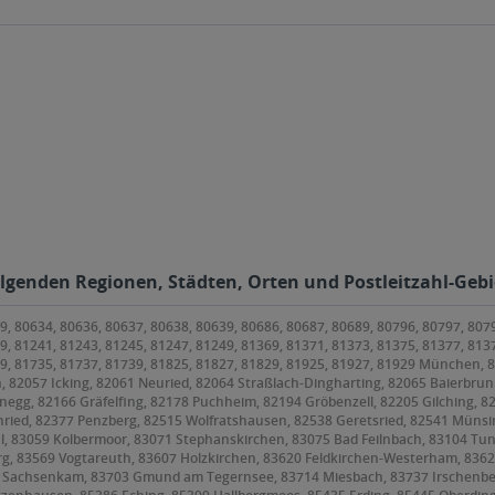
olgenden Regionen, Städten, Orten und Postleitzahl-Gebi
9, 80634, 80636, 80637, 80638, 80639, 80686, 80687, 80689, 80796, 80797, 807
9, 81241, 81243, 81245, 81247, 81249, 81369, 81371, 81373, 81375, 81377, 813
79, 81735, 81737, 81739, 81825, 81827, 81829, 81925, 81927, 81929 München,
, 82057 Icking, 82061 Neuried, 82064 Straßlach-Dingharting, 82065 Baierbrunn
anegg, 82166 Gräfelfing, 82178 Puchheim, 82194 Gröbenzell, 82205 Gilching, 8
ried, 82377 Penzberg, 82515 Wolfratshausen, 82538 Geretsried, 82541 Münsin
l, 83059 Kolbermoor, 83071 Stephanskirchen, 83075 Bad Feilnbach, 83104 Tu
 83569 Vogtareuth, 83607 Holzkirchen, 83620 Feldkirchen-Westerham, 83623 D
9 Sachsenkam, 83703 Gmund am Tegernsee, 83714 Miesbach, 83737 Irschenbe