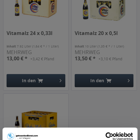
Vitamalz 24 x 0,33l
Vitamalz 20 x 0,5l
Inhalt
7.92 Liter
(1,64 € * / 1 Liter)
Inhalt
10 Liter
(1,35 € * / 1 Liter)
MEHRWEG
MEHRWEG
13,00 € *
13,50 € *
+3,42 € Pfand
+3,10 € Pfand
In den
In den
Hinzugefügt
Hinzugefügt