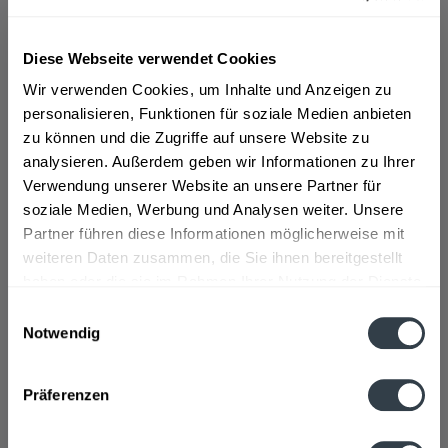
Pinkus Müllers Malz
alkoholfrei 24 x 0,33l
Diese Webseite verwendet Cookies
Inhalt
7.92 Liter
(1,77 € * / 1 Liter)
MEHRWEG
Wir verwenden Cookies, um Inhalte und Anzeigen zu
14,00 € *
+3,42 € Pfand
personalisieren, Funktionen für soziale Medien anbieten
zu können und die Zugriffe auf unsere Website zu
analysieren. Außerdem geben wir Informationen zu Ihrer
In den
Verwendung unserer Website an unsere Partner für
soziale Medien, Werbung und Analysen weiter. Unsere
Hinzugefügt
Partner führen diese Informationen möglicherweise mit
weiteren Daten zusammen, die Sie ihnen bereitgestellt
Malzbier bei getrankedienst.com bestellen und
haben oder die sie im Rahmen Ihrer Nutzung der Dienste
liefern lassen
gesammelt haben.
Einwilligungsauswahl
Notwendig
Malzbier ist ein Sammelbegriff für verschiedene
Datenschutzbestimmungen
Biersorten, die aus Malz produziert werden, einen
Präferenzen
geringen Alkoholgehalt haben und sich durch eine
dunkle Farbe auszeichnen. Es gibt obergäriges Malzbier,