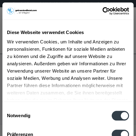
Di 11-18 Uhr | Mi 9-18 Uhr | Do 7-12 Uhr | Fr 9-14 Uhr
Menü
Diese Webseite verwendet Cookies
Bestellung widerrufen
Wir verwenden Cookies, um Inhalte und Anzeigen zu
Es gilt unsere
Datenschutzerklärung
personalisieren, Funktionen für soziale Medien anbieten
zu können und die Zugriffe auf unsere Website zu
.
mehr erfahren »
analysieren. Außerdem geben wir Informationen zu Ihrer
Verwendung unserer Website an unsere Partner für
soziale Medien, Werbung und Analysen weiter. Unsere
Partner führen diese Informationen möglicherweise mit
weiteren Daten zusammen, die Sie ihnen bereitgestellt
Korn wird in den folgenden Regionen, Städten, Orten
haben oder die sie im Rahmen Ihrer Nutzung der Dienste
und Postleitzahl-Gebieten geliefert
gesammelt haben.
Einwilligungsauswahl
Notwendig
Datenschutzbestimmungen
Service Hotline
Präferenzen