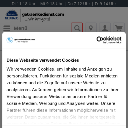
Di 11-18 Uhr | Mi 9-18 Uhr | Do 7-12 Uhr | Fr 9-14 Uhr
Menü
Bestellung widerrufen
Es gilt unsere
Datenschutzerklärung
Hinweise zum Jugendschutz
Diese Webseite verwendet Cookies
Wir verwenden Cookies, um Inhalte und Anzeigen zu
Bestellung von alkoholischen Getränke:
personalisieren, Funktionen für soziale Medien anbieten
zu können und die Zugriffe auf unsere Website zu
In unserem Shop verkaufen wir auch alkoholische Getränke.
analysieren. Außerdem geben wir Informationen zu Ihrer
Die Abgabe und damit der Verkauf alkoholischer Getränke
Verwendung unserer Website an unsere Partner für
unterliegt Altersbeschränkungen (vgl. § 9 JuSchG).
soziale Medien, Werbung und Analysen weiter. Unsere
Bei uns können Sie daher alkoholische Artikel nur bestellen,
Partner führen diese Informationen möglicherweise mit
wenn Sie das nach § 9 JuSchG erforderliche Mindestalter
weiteren Daten zusammen, die Sie ihnen bereitgestellt
erreicht haben. Bei Bier, Wein, weinähnlichen Getränken oder
haben oder die sie im Rahmen Ihrer Nutzung der Dienste