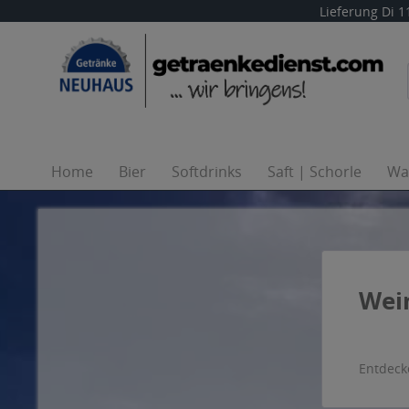
Lieferung
Di 1
Home
Bier
Softdrinks
Saft | Schorle
Wa
Wein
.
Entdeck