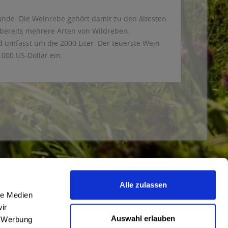
unde. Die Weinrebe gehört damit zu den ältesten
 bereits mehrere Arten von Wildreben.
nd umfasst um die 2000 Liter. Der teuerste Wein
.000 US-Dollar ein.
Newsletter
Alle zulassen
le Medien
Abonnieren Sie den kostenlosen
ir
getraenkedienst.com-Newsletter und
Auswahl erlauben
, Werbung
verpassen Sie keine Neuigkeit oder Aktion.