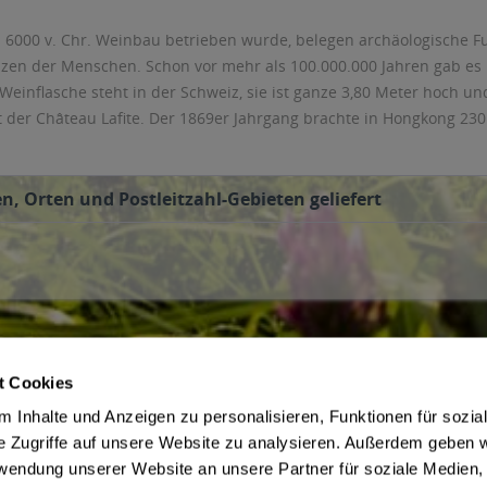
 6000 v. Chr. Weinbau betrieben wurde, belegen archäologische F
nzen der Menschen. Schon vor mehr als 100.000.000 Jahren gab es
Weinflasche steht in der Schweiz, sie ist ganze 3,80 Meter hoch u
t der Château Lafite. Der 1869er Jahrgang brachte in Hongkong 230
n, Orten und Postleitzahl-Gebieten geliefert
t Cookies
ce
Getränkelieferant
 Inhalte und Anzeigen zu personalisieren, Funktionen für sozia
irmenkunden
AGB des Lieferanten
e Zugriffe auf unsere Website zu analysieren. Außerdem geben w
 Jugendschutz
Datenschutz des Lieferanten
rwendung unserer Website an unsere Partner für soziale Medien
Zahlungsbedingungen
Kontaktdaten des Lieferanten