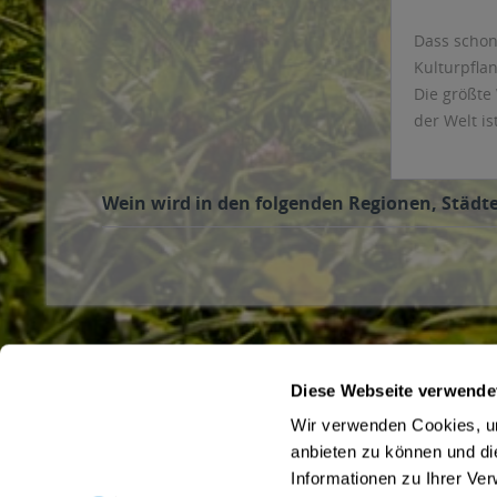
Dass schon
Kulturpfla
Die größte 
der Welt is
Wein wird in den folgenden Regionen, Städte
Diese Webseite verwende
Service Hotline
Shop Servi
Wir verwenden Cookies, um
Haben Sie Fragen zu Ihrer Bestellung?
Büro- und F
anbieten zu können und di
Hinweise zum
Rufen Sie uns gerne unter
02502/93 01
an
Informationen zu Ihrer Ve
Liefer- und 
oder schreiben Sie uns an
info@getraenke-