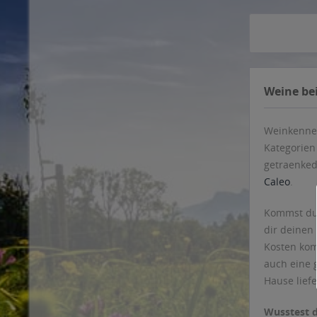
Weine bei
Weinkenner
Kategorien
getraenked
Caleo
.
Kommst du 
dir deinen
Kosten kom
auch eine 
Hause liefe
Wusstest 