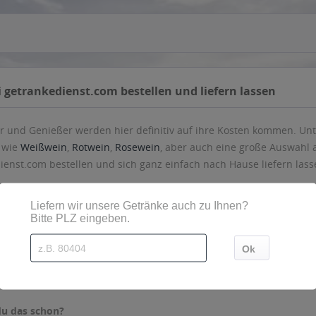
 getrankedienst.com bestellen und liefern lassen
 und Genießer werden hier definitiv auf ihre Kosten kommen. Unt
 wie
Weißwein
,
Rotwein
,
Rosewein
, aber auch eine große Auswahl
ienst.com bestellen und sich ganz einfach nach Hause liefern las
noch auf ein Gläschen Wein mit zu mir?" und dann das! KEIN Wein 
 LIebingswein nach Hause und stocke deinen Vorrat auf! Weinkenne
men. Unter den über 40 verschiedenen Angeboten finden Sie Kat
große Auswahl an
Cider & Apfelwein
. Jetzt online bei getraenkedi
rn lassen. " Es ist nie falsch ein Fläschchen zu viel Wein intus o
du das schon?