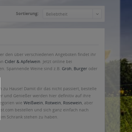
Sortierung:
er den über verschiedenen Angeboten findet ihr
 an
Cider & Apfelwein
. Jetzt online bei
sen. Spannende Weine sind z.B.
Groh
,
Burger
oder
zu Hause! Damit dir das nicht passiert, bestelle
r und Genießer werden hier definitiv auf ihre
egorien wie
Weißwein
,
Rotwein
,
Rosewein
, aber
enst.com bestellen und sich ganz einfach nach
der im Schrank stehen zu haben.