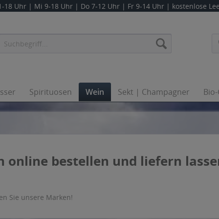
1-18 Uhr | Mi 9-18 Uhr | Do 7-12 Uhr | Fr 9-14 Uhr
| kostenlose L
sser
Spirituosen
Wein
Sekt | Champagner
Bio
 online bestellen und liefern lass
en Sie unsere Marken!