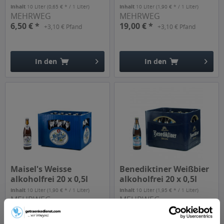
Inhalt
10 Liter
(0,65 € * / 1 Liter)
Inhalt
10 Liter
(1,90 € * / 1 Liter)
MEHRWEG
MEHRWEG
6,50 € *
19,00 € *
+3,10 € Pfand
+3,10 € Pfand
In den
In den
Hinzugefügt
Hinzugefügt
Maisel's Weisse
Benediktiner Weißbier
alkoholfrei 20 x 0,5l
alkoholfrei 20 x 0,5l
Inhalt
10 Liter
(1,90 € * / 1 Liter)
Inhalt
10 Liter
(1,95 € * / 1 Liter)
MEHRWEG
MEHRWEG
19,00 € *
19,50 € *
+3,10 € Pfand
+3,10 € Pfand