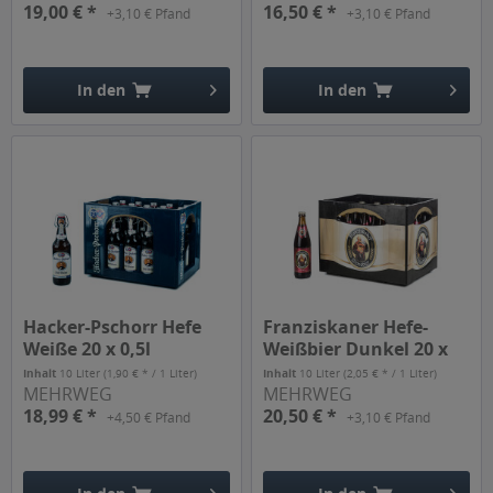
19,00 € *
16,50 € *
+3,10 € Pfand
+3,10 € Pfand
In den
In den
Hinzugefügt
Hinzugefügt
Hacker-Pschorr Hefe
Franziskaner Hefe-
Weiße 20 x 0,5l
Weißbier Dunkel 20 x
0,5l
Inhalt
10 Liter
(1,90 € * / 1 Liter)
Inhalt
10 Liter
(2,05 € * / 1 Liter)
MEHRWEG
MEHRWEG
18,99 € *
20,50 € *
+4,50 € Pfand
+3,10 € Pfand