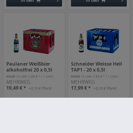
In den
In den
Hinzugefügt
Hinzugefügt
Paulaner Weißbier
Schneider Weisse Hell
alkoholfrei 20 x 0,5l
TAP1 - 20 x 0,5l
Inhalt
10 Liter
(1,95 € * / 1 Liter)
Inhalt
10 Liter
(1,80 € * / 1 Liter)
MEHRWEG
MEHRWEG
19,49 € *
17,99 € *
+3,10 € Pfand
+3,10 € Pfand
In den
In den
Hinzugefügt
Hinzugefügt