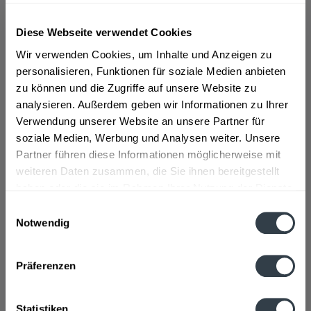
In den
In den
Diese Webseite verwendet Cookies
Hinzugefügt
Hinzugefügt
Wir verwenden Cookies, um Inhalte und Anzeigen zu
personalisieren, Funktionen für soziale Medien anbieten
zu können und die Zugriffe auf unsere Website zu
analysieren. Außerdem geben wir Informationen zu Ihrer
Verwendung unserer Website an unsere Partner für
soziale Medien, Werbung und Analysen weiter. Unsere
Partner führen diese Informationen möglicherweise mit
weiteren Daten zusammen, die Sie ihnen bereitgestellt
Erdinger Weißbier
Maisels Weisse Original
haben oder die sie im Rahmen Ihrer Nutzung der Dienste
alkoholfrei 24 x 0,33l
20 x 0,5l
gesammelt haben.
Inhalt
7.92 Liter
(2,53 € * / 1 Liter)
Inhalt
10 Liter
(1,90 € * / 1 Liter)
Einwilligungsauswahl
MEHRWEG
MEHRWEG
Notwendig
20,00 € *
19,00 € *
+3,42 € Pfand
+3,10 € Pfand
Datenschutzbestimmungen
Präferenzen
In den
In den
Hinzugefügt
Hinzugefügt
Statistiken