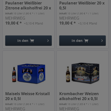
Paulaner Weißbier
Paulaner Weißbier 20 x
Zitrone alkoholfrei 20 x
0,5l
0,5l
Inhalt
10 Liter
(1,90 € * / 1 Liter)
Inhalt
10 Liter
(1,90 € * / 1 Liter)
MEHRWEG
MEHRWEG
19,00 € *
19,00 € *
+3,10 € Pfand
+3,10 € Pfand
In den
In den
Hinzugefügt
Hinzugefügt
Maisels Weisse Kristall
Krombacher Weizen
20 x 0,5l
alkoholfrei 20 x 0,5l
Inhalt
10 Liter
(1,90 € * / 1 Liter)
Inhalt
10 Liter
(1,65 € * / 1 Liter)
MEHRWEG
MEHRWEG