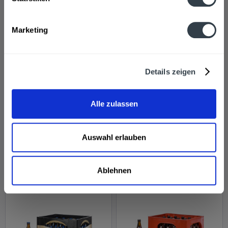
Marketing
Details zeigen
Erdinger Weißbier
Erdinger Weißbier 20 x
alkoholfrei 11 x 0,5l
0,5l
Alle zulassen
Inhalt
5.5 Liter
(2,18 € * / 1 Liter)
Inhalt
10 Liter
(1,90 € * / 1 Liter)
MEHRWEG
MEHRWEG
11,99 € *
18,99 € *
+2,38 € Pfand
+3,10 € Pfand
Auswahl erlauben
In den
In den
Ablehnen
Hinzugefügt
Hinzugefügt