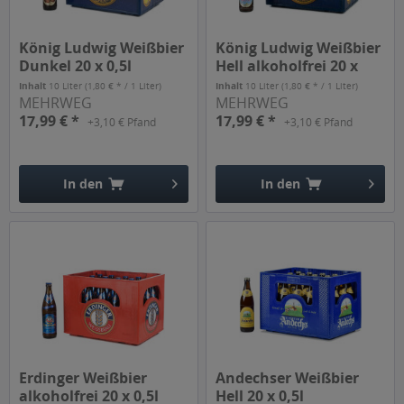
König Ludwig Weißbier
König Ludwig Weißbier
Dunkel 20 x 0,5l
Hell alkoholfrei 20 x
0,5l
Inhalt
10 Liter
(1,80 € * / 1 Liter)
Inhalt
10 Liter
(1,80 € * / 1 Liter)
MEHRWEG
MEHRWEG
17,99 € *
17,99 € *
+3,10 € Pfand
+3,10 € Pfand
In den
In den
Hinzugefügt
Hinzugefügt
Erdinger Weißbier
Andechser Weißbier
alkoholfrei 20 x 0,5l
Hell 20 x 0,5l