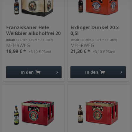
Franziskaner Hefe-
Erdinger Dunkel 20 x
Weißbier alkoholfrei 20
0,5l
x 0,5l
Inhalt
10 Liter
(1,90 € * / 1 Liter)
Inhalt
10 Liter
(2,13 € * / 1 Liter)
MEHRWEG
MEHRWEG
18,99 € *
21,30 € *
+3,10 € Pfand
+3,10 € Pfand
In den
In den
Hinzugefügt
Hinzugefügt