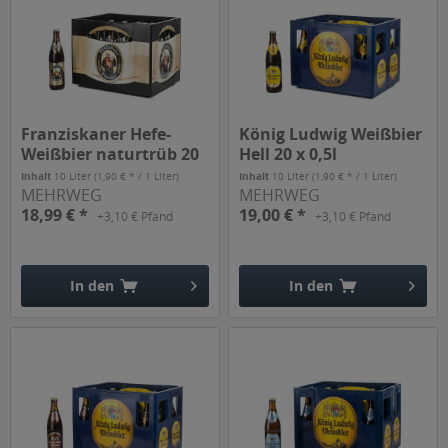
Franziskaner Hefe-
König Ludwig Weißbier
Weißbier naturtrüb 20
Hell 20 x 0,5l
x 0,5l
Inhalt
10 Liter
(1,90 € * / 1 Liter)
Inhalt
10 Liter
(1,90 € * / 1 Liter)
MEHRWEG
MEHRWEG
18,99 € *
19,00 € *
+3,10 € Pfand
+3,10 € Pfand
In den
In den
Hinzugefügt
Hinzugefügt