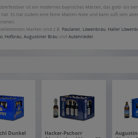
oberfestbier ist ein modernes bayrisches Märzen, das gold- bis ber
 hat. Es hat zudem eine feine Malzen-Note und kann süß sein aber i
aromen.
beliebtesten Marken sind z.B.
Paulaner
,
Löwenbräu
,
Haller Löwenb
co
,
Hofbräu
,
Augustiner Bräu
und
Autenrieder
.
chl Dunkel
Hacker-Pschorr
Augustin