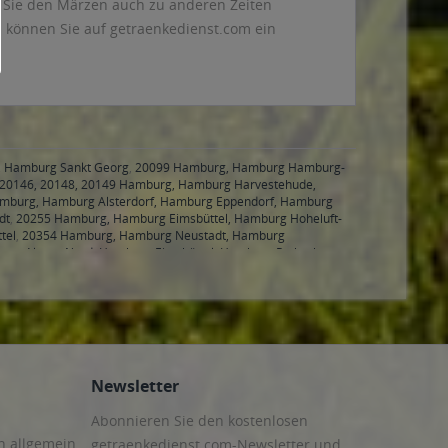
 Sie den Märzen auch zu anderen Zeiten
 können Sie auf getraenkedienst.com ein
, Hamburg Sankt Georg
,
20099 Hamburg, Hamburg Hamburg-
20146, 20148, 20149 Hamburg, Hamburg Harvestehude,
mburg, Hamburg Alsterdorf, Hamburg Eppendorf, Hamburg
dt
,
20255 Hamburg, Hamburg Eimsbüttel, Hamburg Hoheluft-
tel
,
20354 Hamburg, Hamburg Neustadt, Hamburg
burg Altona-Nord, Hamburg Eimsbüttel, Hamburg Rotherbaum,
ltstadt, Hamburg Kleiner Grasbrook, Hamburg Klostertor,
burg, Hamburg Borgfelde, Hamburg Hamm-Nord
,
20537
brook, Hamburg Rothenburgsort, Hamburg Veddel, Hamburg
g Lohbrügge
,
21033 Hamburg, Hamburg Bergedorf, Hamburg
lermöhe, Hamburg Curslack, Hamburg Kirchwerder, Hamburg
g, Hamburg Altengamme, Hamburg Bergedorf, Hamburg
urg, Hamburg Eißendorf, Hamburg Harburg, Hamburg
Newsletter
Sinstorf, Hamburg Wilstorf
,
21079 Hamburg, Hamburg Gut
eburg, Hamburg Sinstorf, Hamburg Wilstorf
,
21107 Hamburg,
Abonnieren Sie den kostenlosen
rder, Hamburg Cranz, Hamburg Finkenwerder, Hamburg
Fischbek
,
22041 Hamburg, Hamburg Marienthal, Hamburg
n allgemein
getraenkedienst.com-Newsletter und