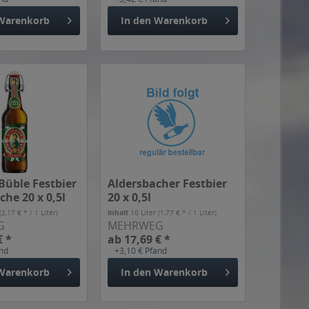
Warenkorb
In den
Warenkorb
Büble Festbier
Aldersbacher Festbier
che 20 x 0,5l
20 x 0,5l
(2,17 € * / 1 Liter)
Inhalt
10 Liter
(1,77 € * / 1 Liter)
G
MEHRWEG
€ *
ab 17,69 € *
and
+3,10 € Pfand
Warenkorb
In den
Warenkorb