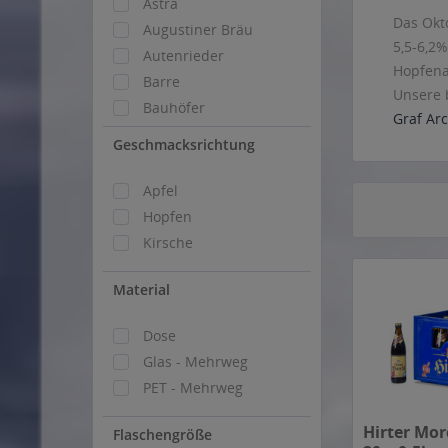
Astra
Das Okt
Augustiner Bräu
5,5-6,2%
Autenrieder
Hopfen
Barre
Unsere 
Bauhöfer
Graf Ar
Berg
Geschmacksrichtung
Binding
Bosch
Apfel
Brauerei Heller Schlenkerla
Hopfen
Braustolz
Kirsche
Bruch
Material
Böheim
Böhmisch Brauhaus
Dose
Böhringer
Glas - Mehrweg
Dachsbräu
PET - Mehrweg
Detmolder
Dinkelacker
Hirter Mor
Flaschengröße
Dithmarscher