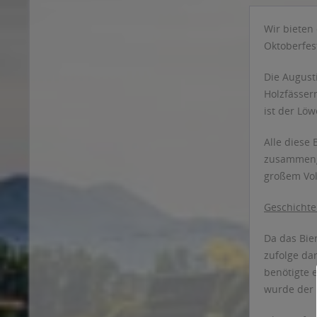
Kaltenberg
Krug-Bräu
Wir bieten
Kulmbacher
Oktoberfes
König Ludwig Weissbier
Die Augusti
Königsbräu
Holzfässer
Köstritzer
ist der Lö
Köthener
Lahnsteiner
Alle diese
Lammsbräu
zusammenge
Landshuter Brauhaus
großem Vol
Lausitzer
Geschichte
Löwenbräu
Martini
Da das Bie
Mayer's
zufolge da
Murauer
benötigte e
Mönchshof
wurde der 
Müllerbräu