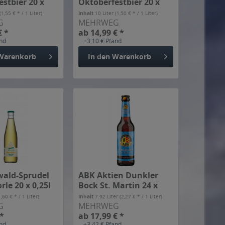
stbier 20 x
Oktoberfestbier 20 x
0,5l
(1,55 € * / 1 Liter)
Inhalt
10 Liter
(1,50 € * / 1 Liter)
G
MEHRWEG
€ *
ab 14,99 € *
and
+3,10 € Pfand
Warenkorb
In den
Warenkorb
ald-Sprudel
ABK Aktien Dunkler
rle 20 x 0,25l
Bock St. Martin 24 x
0,33l
1,60 € * / 1 Liter)
Inhalt
7.92 Liter
(2,27 € * / 1 Liter)
G
MEHRWEG
 *
ab 17,99 € *
and
+3,42 € Pfand