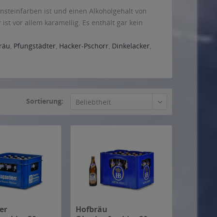
nsteinfarben ist und einen Alkoholgehalt von
st vor allem karamellig. Es enthält gar kein
räu
,
Pfungstädter
,
Hacker-Pschorr
,
Dinkelacker
,
Sortierung:
er
Hofbräu