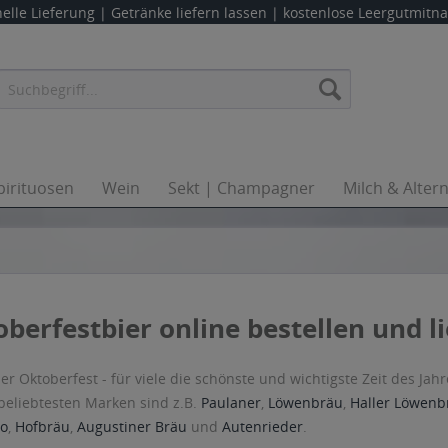
elle Lieferung |
Getränke liefern lassen
| kostenlose Leergutmit
pirituosen
Wein
Sekt | Champagner
Milch & Alter
berfestbier online bestellen und l
 Oktoberfest - für viele die schönste und wichtigste Zeit des Jah
beliebtesten Marken sind z.B.
Paulaner
,
Löwenbräu
,
Haller Löwenb
co
,
Hofbräu
,
Augustiner Bräu
und
Autenrieder
.