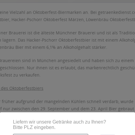
 eine Vielzahl an Oktoberfest-Biermarken an. Bei getraenkedienst
tbier, Hacker-Pschorr Oktoberfest Märzen, Löwenbräu Oktoberfestb
ner Brauerei ist die älteste Münchner Brauerei und ist als Traditio
n lagern. Das Hacker-Pschorr Oktoberfestbier ist mit einem Alkoho
wenbräu Bier mit einem 6,1% an Alkoholgehalt stärker.
 Brauereien sind in München angesiedelt und haben sich zu eine
schlossen. Nur ihnen ist es erlaubt, das markenrechtlich geschü
ksfest zu verkaufen.
 des Oktoberfestbiers
r früher aufgrund der mangelnden Kühlen schnell verdarb, wurde 
rf nur zwischen den 29. September und dem 23. April Bier gebraut
ine längere Reifezeit. Allerdings ist es länger haltbar und behält
Alkoholgehalt des Oktoberfestbiers erhöht. Früher war es daher g