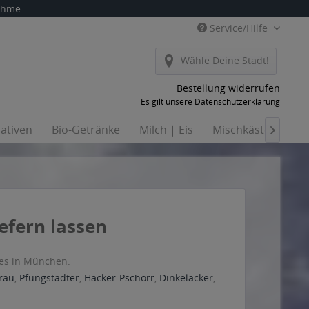
nahme
Service/Hilfe
Wähle Deine Stadt!
Bestellung widerrufen
Es gilt unsere
Datenschutzerklärung
nativen
Bio-Getränke
Milch | Eis
Mischkästen
Ha

iefern lassen
res in München.
räu
,
Pfungstädter
,
Hacker-Pschorr
,
Dinkelacker
,