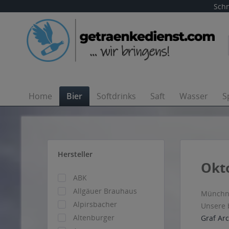
Schn
Home
Bier
Softdrinks
Saft
Wasser
S
Hersteller
Okto
ABK
Allgäuer Brauhaus
Münchner
Alpirsbacher
Unsere 
Altenburger
Graf Ar