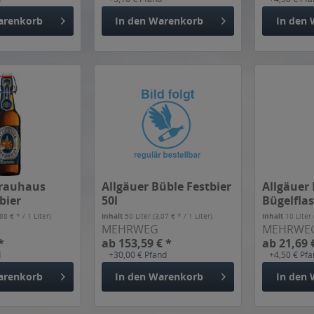
arenkorb
In den
Warenkorb
In den
Brauhaus
Allgäuer Büble Festbier
Allgäuer 
bier
50l
Bügelflas
he...
,88 € * / 1 Liter)
Inhalt
50 Liter
(3,07 € * / 1 Liter)
Inhalt
10 Liter
MEHRWEG
MEHRWE
*
ab 153,59 € *
ab 21,69 
d
+30,00 € Pfand
+4,50 € Pf
arenkorb
In den
Warenkorb
In den