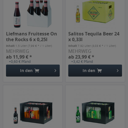
Liefmans Fruitesse On
Salitos Tequila Beer 24
the Rocks 6 x 0,25l
x 0,33l
Inhalt
1.5 Liter
(7,99 € * / 1 Liter)
Inhalt
7.92 Liter
(3,03 € * / 1 Liter)
MEHRWEG
MEHRWEG
ab 11,99 € *
ab 23,99 € *
+0,60 € Pfand
+3,42 € Pfand
In den
In den