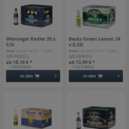
Wieninger Radler 20 x
Becks Green Lemon 24
0,5l
x 0,33l
Inhalt
10 Liter
(1,87 € * / 1 Liter)
Inhalt
7.92 Liter
(1,77 € * / 1 Liter)
MEHRWEG
MEHRWEG
ab 18,74 € *
ab 13,99 € *
+7,00 € Pfand
+3,42 € Pfand
In den
In den