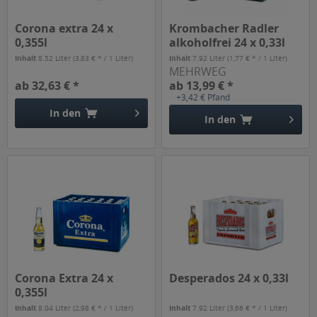
Corona extra 24 x
Krombacher Radler
0,355l
alkoholfrei 24 x 0,33l
Inhalt
8.52 Liter
(3,83 € * / 1 Liter)
Inhalt
7.92 Liter
(1,77 € * / 1 Liter)
MEHRWEG
ab 32,63 € *
ab 13,99 € *
+3,42 € Pfand
In den
In den
Corona Extra 24 x
Desperados 24 x 0,33l
0,355l
Inhalt
8.04 Liter
(2,98 € * / 1 Liter)
Inhalt
7.92 Liter
(3,66 € * / 1 Liter)