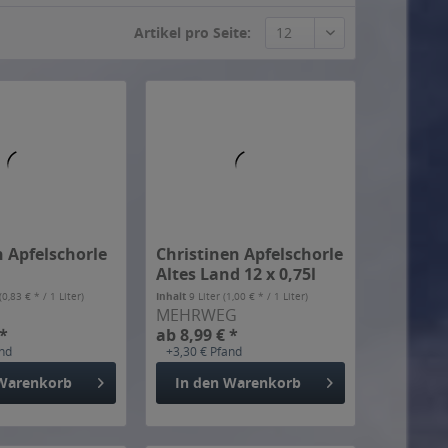
n Apfelschorle
Christinen Apfelschorle
Altes Land 12 x 0,75l
(0,83 € * / 1 Liter)
Inhalt
9 Liter
(1,00 € * / 1 Liter)
MEHRWEG
 *
ab 8,99 € *
and
+3,30 € Pfand
Warenkorb
In den
Warenkorb