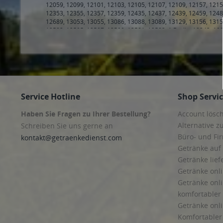
Dietz Säfte
20144 Hamburg, Hamburg Eimsbüttel, Hamburg Harvestehude
Hamburg, Hamburg Eppendorf, Hamburg Harvestehude, Hambu
Dingslebener
Hamburg Eimsbüttel, Hamburg Harvestehude, Hamburg Hoheluf
Distelhäuser
Hamburg Stellingen
,
20257 Hamburg, Hamburg Altona-Nord, H
20355 Hamburg, Hamburg Neustadt, Hamburg Sankt Pauli
,
203
Dreiser
Hamburg, Hamburg Altona-Altstadt, Hamburg Neustadt, Hambur
Service Hotline
Shop Servi
Duponia
Steinwerder
,
20459 Hamburg, Hamburg Hamburg-Altstadt, Ham
Hamburg Hamm-Mitte, Hamburg Hamm-Süd, Hamburg Hamme
Eichentaler
Haben Sie Fragen zu Ihrer Bestellung?
Account lösc
Hamburg Altengamme, Hamburg Bergedorf, Hamburg Curslac
Eico
21035 Hamburg, Hamburg Allermöhe, Hamburg Bergedorf, Ham
Alternative z
Schreiben Sie uns gerne an
Ochsenwerder, Hamburg Reitbrook, Hamburg Spadenland, Ham
Eifel Quelle
Büro- und F
kontakt@getraenkedienst.com
Neuengamme
,
21073 Hamburg, Hamburg Eißendorf, Hamburg 
Getränke auf
Eiszeitquell
Heimfeld
,
21077 Hamburg, Hamburg Eißendorf, Hamburg Lange
Harburg, Hamburg Hausbruch, Hamburg Heimfeld, Hamburg La
Getränke lief
Eizbach
Steinwerder, Hamburg Wilhelmsburg
,
21109 Hamburg, Hamburg
Getränke onli
Hamburg Moorburg, Hamburg Neuenfelde, Hamburg Waltersho
Elisabethen
Getränke onli
Hamburg Wandsbek
,
22043 Hamburg, Hamburg Jenfeld, Hambu
Emstaler
Tonndorf, Hamburg Wandsbek
,
22049 Hamburg, Hamburg Duls
komfortabler 
22087 Hamburg, Hamburg Eilbek, Hamburg Hamm-Nord, Hambu
Engelbert
Getränke onli
Hamburg Wandsbek
,
22111 Hamburg, Hamburg Billbrook, Hamb
Ensinger
Horn, Hamburg Lohbrügge, Hamburg Moorfleet, Oststeinbek
Komfortabler 
,
2
Horn
,
22143, 22147 Hamburg, Hamburg Rahlstedt
,
22145 Braak
Extaler Mineralquell
flexiblen Zah
Hamburg, Hamburg Bramfeld, Hamburg Farmsen-Berne, Hambu
Externstein Quelle
Getränke onl
Hamburg, Hamburg Alsterdorf, Hamburg Barmbek-Nord, Hambu
Winterhude
,
22305 Hamburg, Hamburg Barmbek-Nord, Hambur
Umgebung - 
Felsensteiner
Bramfeld, Hamburg Ohlsdorf, Hamburg Steilshoop
,
22335 Hambu
Lieblingsget