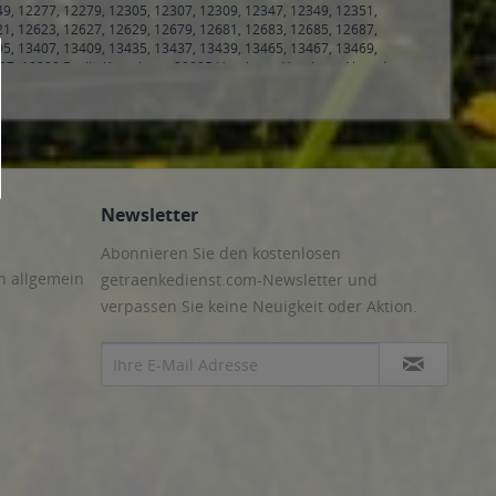
 Hamburg Harvestehude, Hamburg Rotherbaum
,
20249
Hamburg Eppendorf, Hamburg Hoheluft-Ost
,
20253 Hamburg,
msbüttel, Hamburg Hoheluft-West, Hamburg Lokstedt,
urg Neustadt, Hamburg Rotherbaum, Hamburg Sankt Pauli
,
tel, Hamburg Rotherbaum, Hamburg Sankt Pauli
,
20359
rasbrook, Hamburg Klostertor, Hamburg Neustadt, Hamburg
Newsletter
amburg Hamm-Nord
,
20537 Hamburg, Hamburg Borgfelde,
t, Hamburg Veddel, Hamburg Wilhelmsburg
,
21029 Hamburg,
Abonnieren Sie den kostenlosen
amburg Bergedorf, Hamburg Billwerder, Hamburg Lohbrügge
,
amburg Kirchwerder, Hamburg Neuengamme, Hamburg
n allgemein
getraenkedienst.com-Newsletter und
Hamburg Bergedorf, Hamburg Curslack, Hamburg
verpassen Sie keine Neuigkeit oder Aktion.
ndorf, Hamburg Harburg, Hamburg Hausbruch, Hamburg
ilstorf
,
21079 Hamburg, Hamburg Gut Moor, Hamburg
Sinstorf, Hamburg Wilstorf
,
21107 Hamburg, Hamburg
urg Cranz, Hamburg Finkenwerder, Hamburg Francop,
,
22041 Hamburg, Hamburg Marienthal, Hamburg Tonndorf,
 Tonndorf
,
22047 Hamburg, Hamburg Bramfeld, Hamburg
mburg Uhlenhorst
,
22083 Hamburg, Hamburg Barmbek-Süd
,
urg Hamm-Nord, Hamburg Hohenfelde, Hamburg Marienthal,
lbrook, Hamburg Billstedt, Hamburg Billwerder, Hamburg
g Billstedt
,
22119 Hamburg, Hamburg Billstedt, Hamburg
mburg, Hamburg Rahlstedt, Hamburg Tonndorf
,
22159
77 Hamburg, Hamburg Bramfeld, Hamburg Steilshoop
,
22297
erhude
,
22303 Hamburg, Hamburg Barmbek-Nord, Hamburg
rd
,
22309 Hamburg, Hamburg Barmbek-Nord, Hamburg
g Ohlsdorf
,
22337 Hamburg, Hamburg Alsterdorf, Hamburg