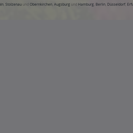
t Rehren A.R.
,
31592 Stolzenau, Stolzenau Anemolter-Schinna, Stolzenau Anemo
n, Stolzenau Holzhausen, Stolze
,
31655 Stadthagen, Stadthagen Enzen, Stadthage
usen, Habichhorst, Stadthagen Hobbensen, Stadthagen H
,
31675 Bückeburg, Büc
ckeburg Müsingen, Bückeburg Rusbend, Bückeburg Scheie, Bückeburg Warber
,
ten, Obernkirchen Vehlen
,
31688 Nienstädt, Nienstädt Liekwegen, Nienstädt Nien
einsen, Seggebruch Seggebruch, Seggebruch Tallensen-Echtorf
,
31693 Hespe, H
rst Schöttlingen
,
31699 Beckedorf
,
31700 Heuerßen, Heuerßen Heuerßen, Heue
n
,
31711 Luhden, Luhden Luhden, Luhden Schermbeck
,
31712 Niedernwöhren
,
3
k Meerbeck, Meerbeck Volksdorf
,
31717 Nordsehl
,
31718 Pollhagen
,
31719 Wied
 Rinteln Hohenrode, Rinteln Kohlenstädt, Rinteln Krankenhagen, Rinteln Möllenbeck
rf, Auetal Kathrinhagen, Auetal Klein Holtensen, Auetal Poggenhagen, Auetal Rad
 Lauenau Lauenau, Messenkamp, Messenkamp Altenhagen II, Messenkamp Messe
 Kirchlengern
,
32423, 32425, 32427, 32429 Minden
,
32457 Porta Westfalica
,
324
Detmold
,
32791 Lage
,
33602, 33604, 33605, 33607, 33609, 33611, 33613, 33615,
höhe
,
40210, 40211, 40212, 40213, 40215, 40217, 40219, 40221, 40223, 40225, 4
9, 40589, 40591, 40593, 40595, 40597, 40599, 40625, 40627, 40629 Düsseldorf
,
ntheim
,
48465 Engden, Isterberg, Ohne, Quendorf, Samern, Schüttorf, Suddendo
eek
,
48624 Schöppingen
,
48683 Ahaus
,
48739 Legden
,
49477, 49479 Ibbenbüren
,
49716 Meppen
,
49733 Haren
,
49762 Fresenburg, Lathen, Renkenberge, Sustru
49835 Wietmarschen
,
49843 Getelo, Gölenkamp, Halle, Uelsen, Wielen
,
49846 Ho
 59229 Ahlen
,
59348 Lüdinghausen
,
59368 Werne
,
59379 Selm
,
59387 Ascheber
6, 60327, 60329, 60385, 60386, 60388, 60389, 60431, 60433, 60435, 60437, 604
60385 Frankfurt am Main
,
60385 Frankfurt am Main
,
61118 Bad Vilbel
,
61440 Obe
63450, 63452, 63454, 63456, 63457 Hanau
,
63477 Maintal
,
63486 Bruchköbel
,
6
65462 Ginsheim-Gustavsburg
,
65760 Eschborn
,
75172, 75173, 75175, 75177, 75
3 Königsbach-Stein
,
75203 Königsbach-Stein
,
75210 Keltern
,
75210 Keltern
,
7522
,
75245 Neulingen
,
75249 Kieselbronn
,
75249 Kieselbronn
,
76437 Rastatt
,
76437 