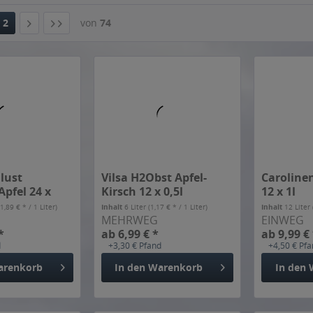
Vorherige Artikel laden
lust
Vilsa H2Obst Apfel-
Caroline
Apfel 24 x
Kirsch 12 x 0,5l
12 x 1l
(1,89 € * / 1 Liter)
Inhalt
6 Liter
(1,17 € * / 1 Liter)
Inhalt
12 Liter
MEHRWEG
EINWEG
*
ab 6,99 € *
ab 9,99 €
d
+3,30 € Pfand
+4,50 € Pf
arenkorb
In den
Warenkorb
In den