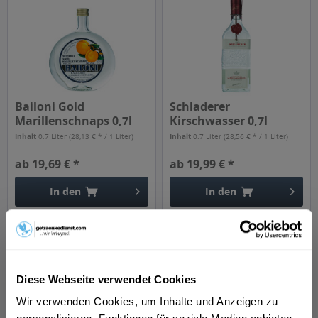
Bailoni Gold
Schladerer
Marillenschnaps 0,7l
Kirschwasser 0,7l
Inhalt
0.7 Liter
(28,13 € * / 1 Liter)
Inhalt
0.7 Liter
(28,56 € * / 1 Liter)
ab 19,69 € *
ab 19,99 € *
In den
In den
Diese Webseite verwendet Cookies
Wir verwenden Cookies, um Inhalte und Anzeigen zu