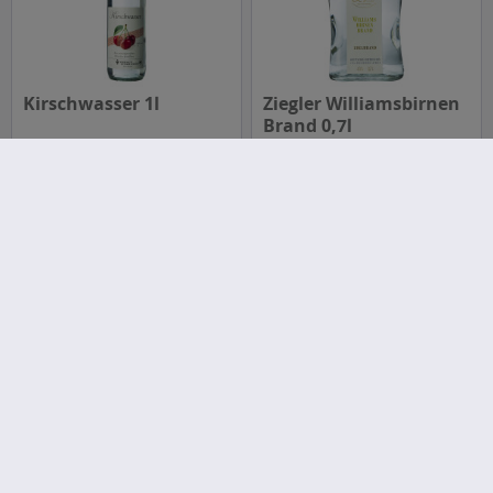
Kirschwasser 1l
Ziegler Williamsbirnen
Brand 0,7l
Inhalt
1 Liter
Inhalt
0.7 Liter
(79,27 € * / 1 Liter)
ab 11,09 € *
ab 55,49 € *
In den
In den
Morand Williamine 0,7l
Stettner Doppelkorn 1l