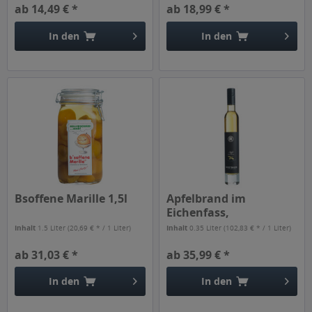
ab 14,49 € *
ab 18,99 € *
In den
In den
Bsoffene Marille 1,5l
Apfelbrand im
Eichenfass,
Reisetbauer 0,35l
Inhalt
1.5 Liter
(20,69 € * / 1 Liter)
Inhalt
0.35 Liter
(102,83 € * / 1 Liter)
ab 31,03 € *
ab 35,99 € *
In den
In den