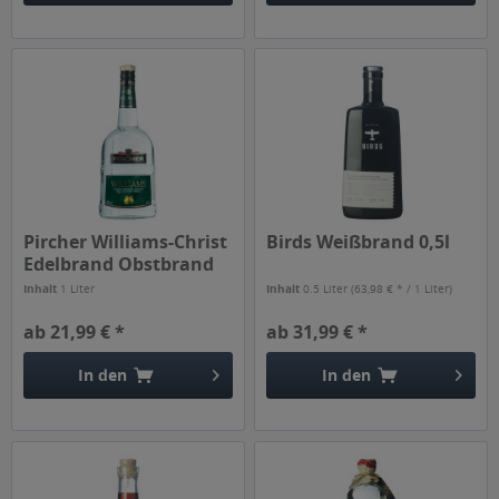
Pircher Williams-Christ
Birds Weißbrand 0,5l
Edelbrand Obstbrand
1l
Inhalt
1 Liter
Inhalt
0.5 Liter
(63,98 € * / 1 Liter)
ab 21,99 € *
ab 31,99 € *
In den
In den