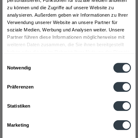
personalisieren, Funktionen für soziale Medien anbieten
zu können und die Zugriffe auf unsere Website zu
analysieren. Außerdem geben wir Informationen zu Ihrer
Schladerer
Roner Williams
Zwetschgenwasser 0,7l
Birnenbrand 0,7l
Verwendung unserer Website an unsere Partner für
soziale Medien, Werbung und Analysen weiter. Unsere
Inhalt
0.7 Liter
(26,41 € * / 1 Liter)
Inhalt
0.7 Liter
(28,90 € * / 1 Liter)
Partner führen diese Informationen möglicherweise mit
ab 18,49 € *
ab 20,23 € *
weiteren Daten zusammen, die Sie ihnen bereitgestellt
haben oder die sie im Rahmen Ihrer Nutzung der Dienste
In den
In den
gesammelt haben.
Einwilligungsauswahl
Notwendig
Datenschutzbestimmungen
Präferenzen
Statistiken
Morand Williamine
Marketing
Pircher Williams-Christ
Birnenbrand 0,7l
Edelbrand Obstbrand
0,7l