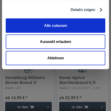
Inhalt
0.7 Liter
(63,56 € * / 1 Liter)
Inhalt
0.7 Liter
(22,84 € * / 1 Liter)
ab 44,49 € *
ab 15,99 € *
Details zeigen
In den
In den
Alle zulassen
Auswahl erlauben
Ablehnen
Kastelburg Williams
Roner Apricò
Birnen-Brand 1l
Marillenbrand 0,7l
Inhalt
1 Liter
Inhalt
0.7 Liter
(34,27 € * / 1 Liter)
ab 14,99 € *
ab 23,99 € *
In den
In den