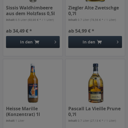
Sissis Waldhimbeere
Ziegler Alte Zwetschge
aus dem Holzfass 0,5l
0,7l
Inhalt
0.5 Liter
(68,98 € * / 1 Liter)
Inhalt
0.7 Liter
(78,56 € * / 1 Liter)
ab 34,49 € *
ab 54,99 € *
In den
In den
Heisse Marille
Pascall La Vieille Prune
(Konzentrat) 1l
0,7l
Inhalt
1 Liter
Inhalt
0.7 Liter
(27,13 € * / 1 Liter)