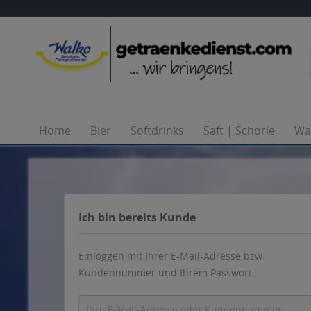
Home
Home
Bier
Bier
Softdrinks
Softdrinks
Saft | Schorle
Saft | Schorle
Wa
Wa
Ich bin bereits Kunde
Einloggen mit Ihrer E-Mail-Adresse bzw.
Kundennummer und Ihrem Passwort