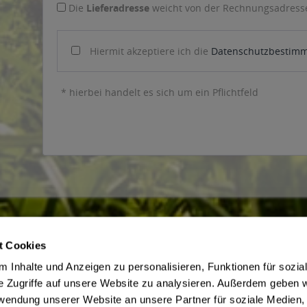
Die
Lieferadresse
weicht von der Rechnungsadresse
Hiermit akzeptiere ich die
Datenschutzbestim
* hierbei handelt es sich um ein Pflichtfeld
t Cookies
ce
Getränkelieferant
 Inhalte und Anzeigen zu personalisieren, Funktionen für sozia
irmenkunden
AGB des Lieferanten
e Zugriffe auf unsere Website zu analysieren. Außerdem geben w
 Jugendschutz
Datenschutz des Lieferanten
rwendung unserer Website an unsere Partner für soziale Medien