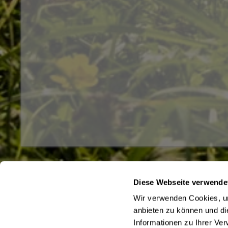
Diese Webseite verwende
Service Hotline
Shop Servi
Wir verwenden Cookies, um
Haben Sie Fragen zu Ihrer Bestellung?
Büro- und F
anbieten zu können und di
Hinweise zum
Rufen Sie uns gerne unter
05761/10 28
an
Informationen zu Ihrer Ve