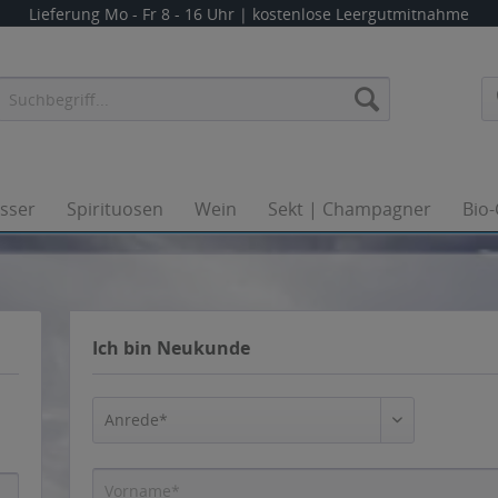
Lieferung
Mo - Fr 8 - 16 Uhr
| kostenlose Leergutmitnahme
sser
sser
Spirituosen
Spirituosen
Wein
Wein
Sekt | Champagner
Sekt | Champagner
Bio
Bio
Ich bin Neukunde