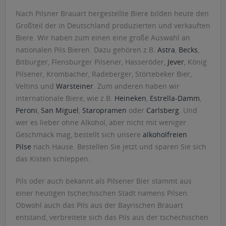
Nach Pilsner Brauart hergestellte Biere bilden heute den
Großteil der in Deutschland produzierten und verkauften
Biere. Wir haben zum einen eine große Auswahl an
nationalen Pils Bieren. Dazu gehören z.B.
Astra
,
Becks
,
Bitburger, Flensburger Pilsener, Hasseröder,
Jever
, König
Pilsener, Krombacher, Radeberger, Störtebeker Bier,
Veltins und
Warsteiner
. Zum anderen haben wir
internationale Biere, wie z.B.
Heineken
,
Estrella-Damm
,
Peroni
,
San Miguel
,
Staropramen
oder
Carlsberg
. Und
wer es lieber ohne Alkohol, aber nicht mit weniger
Geschmack mag, bestellt sich unsere
alkoholfreien
Pilse
nach Hause. Bestellen Sie jetzt und sparen Sie sich
das Kisten schleppen.
Pils oder auch bekannt als Pilsener Bier stammt aus
einer heutigen tschechischen Stadt namens Pilsen.
Obwohl auch das Pils aus der Bayrischen Brauart
entstand, verbreitete sich das Pils aus der tschechischen