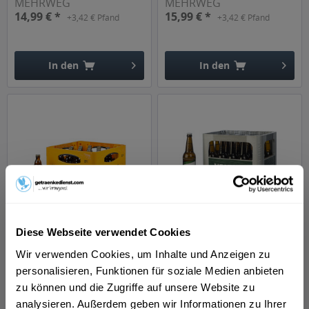
MEHRWEG
MEHRWEG
14,99 € *
15,99 € *
+3,42 € Pfand
+3,42 € Pfand
In den
In den
Hinzugefügt
Hinzugefügt
Herforder Pils 27 x 0,33l
Veltins Pils 20 x 0,5l
Diese Webseite verwendet Cookies
Inhalt
8.91 Liter
(1,96 € * / 1 Liter)
Inhalt
10 Liter
(1,60 € * / 1 Liter)
MEHRWEG
MEHRWEG
Wir verwenden Cookies, um Inhalte und Anzeigen zu
17,49 € *
15,99 € *
+3,66 € Pfand
+3,10 € Pfand
personalisieren, Funktionen für soziale Medien anbieten
zu können und die Zugriffe auf unsere Website zu
analysieren. Außerdem geben wir Informationen zu Ihrer