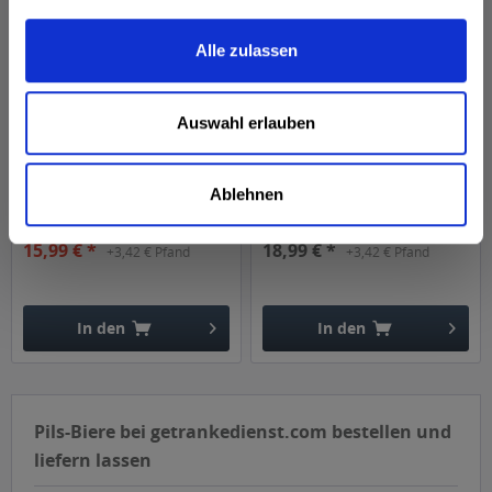
Alle zulassen
Auswahl erlauben
Warsteiner Pils 24 x
Krombacher Pils
0,33l
alkoholfrei 24 x 0,33l
Ablehnen
Inhalt
7.92 Liter
(2,02 € * / 1 Liter)
Inhalt
7.92 Liter
(2,40 € * / 1 Liter)
MEHRWEG
MEHRWEG
19,49 € *
15,99 € *
18,99 € *
+3,42 € Pfand
+3,42 € Pfand
In den
In den
Hinzugefügt
Hinzugefügt
Pils-Biere bei getrankedienst.com bestellen und
liefern lassen