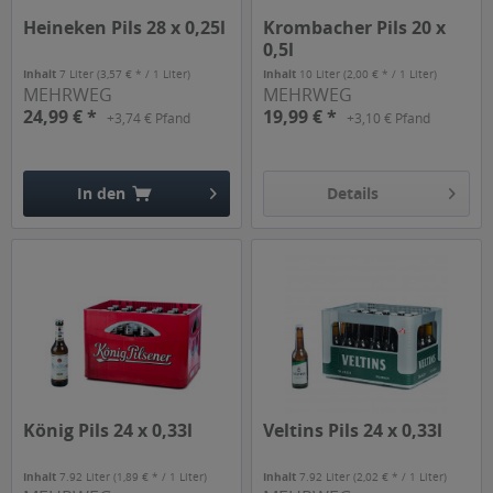
Heineken Pils 28 x 0,25l
Krombacher Pils 20 x
0,5l
Inhalt
7 Liter
(3,57 € * / 1 Liter)
Inhalt
10 Liter
(2,00 € * / 1 Liter)
MEHRWEG
MEHRWEG
24,99 € *
19,99 € *
+3,74 € Pfand
+3,10 € Pfand
In den
Details
Hinzugefügt
König Pils 24 x 0,33l
Veltins Pils 24 x 0,33l
Inhalt
7.92 Liter
(1,89 € * / 1 Liter)
Inhalt
7.92 Liter
(2,02 € * / 1 Liter)