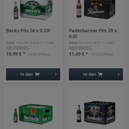
Becks Pils 24 x 0,33l
Paderborner Pils 20 x
0,5l
Inhalt
7.92 Liter
(2,40 € * / 1 Liter)
Inhalt
10 Liter
(1,15 € * / 1 Liter)
MEHRWEG
MEHRWEG
18,99 € *
11,49 € *
+3,42 € Pfand
+3,10 € Pfand
In den
In den
Hinzugefügt
Hinzugefügt