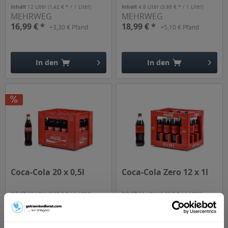
Inhalt
12 Liter
(1,42 € * / 1 Liter)
Inhalt
4.8 Liter
(3,96 € * / 1 Liter)
MEHRWEG
MEHRWEG
16,99 € *
18,99 € *
+3,30 € Pfand
+5,10 € Pfand
In den
In den
Hinzugefügt
Hinzugefügt
Coca-Cola 20 x 0,5l
Coca-Cola Zero 12 x 1l
Inhalt
10 Liter
(2,10 € * / 1 Liter)
Inhalt
12 Liter
(1,42 € * / 1 Liter)
MEHRWEG
MEHRWEG
21,99 € *
20,99 € *
16,99 € *
+4,50 € Pfand
+3,30 € Pfand