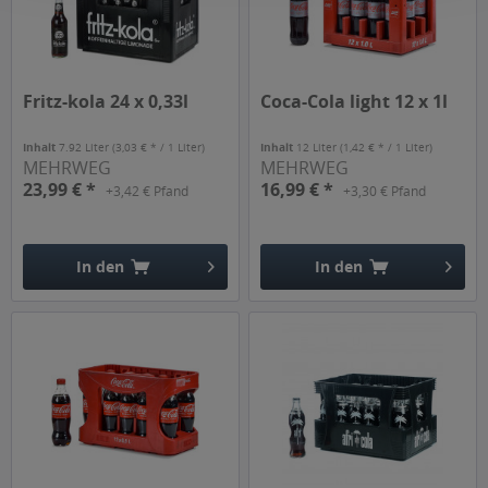
Fritz-kola 24 x 0,33l
Coca-Cola light 12 x 1l
Inhalt
7.92 Liter
(3,03 € * / 1 Liter)
Inhalt
12 Liter
(1,42 € * / 1 Liter)
MEHRWEG
MEHRWEG
23,99 € *
16,99 € *
+3,42 € Pfand
+3,30 € Pfand
In den
In den
Hinzugefügt
Hinzugefügt