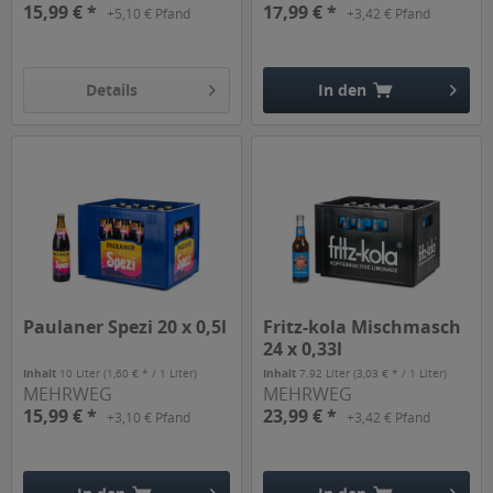
15,99 € *
17,99 € *
+5,10 € Pfand
+3,42 € Pfand
Details
In den
Hinzugefügt
Paulaner Spezi 20 x 0,5l
Fritz-kola Mischmasch
24 x 0,33l
Inhalt
10 Liter
(1,60 € * / 1 Liter)
Inhalt
7.92 Liter
(3,03 € * / 1 Liter)
MEHRWEG
MEHRWEG
15,99 € *
23,99 € *
+3,10 € Pfand
+3,42 € Pfand