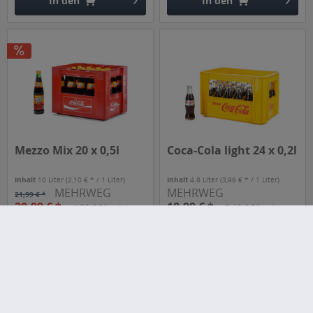
In den
In den
Hinzugefügt
Hinzugefügt
Mezzo Mix 20 x 0,5l
Coca-Cola light 24 x 0,2l
Inhalt
10 Liter
(2,10 € * / 1 Liter)
Inhalt
4.8 Liter
(3,96 € * / 1 Liter)
MEHRWEG
MEHRWEG
21,99 € *
20,99 € *
18,99 € *
+4,50 € Pfand
+5,10 € Pfand
In den
In den
Hinzugefügt
Hinzugefügt