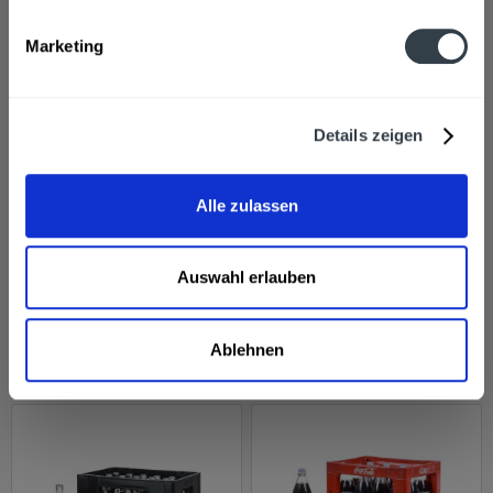
Marketing
Details zeigen
Coca-Cola Zero 24 x 0,2l
Coca-Cola Zero 12 x 0,5l
Alle zulassen
im Kasten
Inhalt
4.8 Liter
(3,96 € * / 1 Liter)
Inhalt
6 Liter
(1,33 € * / 1 Liter)
MEHRWEG
EINWEG
Auswahl erlauben
18,99 € *
7,99 € *
+5,10 € Pfand
+4,50 € Pfand
Ablehnen
In den
Details
Hinzugefügt