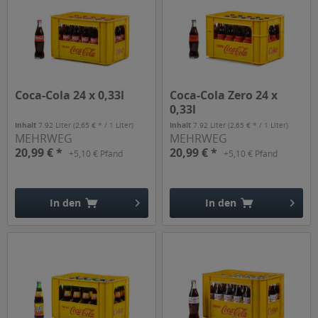
Coca-Cola 24 x 0,33l
Coca-Cola Zero 24 x
0,33l
Inhalt
7.92 Liter
(2,65 € * / 1 Liter)
Inhalt
7.92 Liter
(2,65 € * / 1 Liter)
MEHRWEG
MEHRWEG
20,99 € *
20,99 € *
+5,10 € Pfand
+5,10 € Pfand
In den
In den
Hinzugefügt
Hinzugefügt