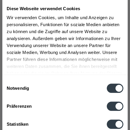
Diese Webseite verwendet Cookies
In den
In den
Wir verwenden Cookies, um Inhalte und Anzeigen zu
Hinzugefügt
Hinzugefügt
personalisieren, Funktionen für soziale Medien anbieten
zu können und die Zugriffe auf unsere Website zu
analysieren. Außerdem geben wir Informationen zu Ihrer
Verwendung unserer Website an unsere Partner für
soziale Medien, Werbung und Analysen weiter. Unsere
Partner führen diese Informationen möglicherweise mit
weiteren Daten zusammen, die Sie ihnen bereitgestellt
haben oder die sie im Rahmen Ihrer Nutzung der Dienste
Coca-Cola Zero 20 x 0,5l
Fritz-kola ohne Zucker
24 x 0,33l
gesammelt haben.
Einwilligungsauswahl
Inhalt
10 Liter
(2,10 € * / 1 Liter)
Inhalt
7.92 Liter
(3,03 € * / 1 Liter)
Notwendig
MEHRWEG
MEHRWEG
21,99 € *
Datenschutzbestimmungen
20,99 € *
23,99 € *
+4,50 € Pfand
+3,42 € Pfand
Präferenzen
In den
In den
Statistiken
Hinzugefügt
Hinzugefügt