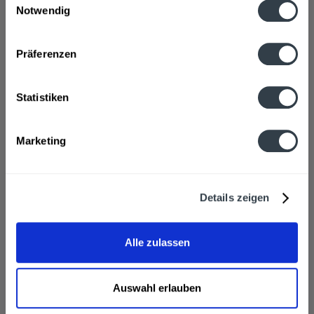
7,99 € *
11,79 € *
+2,40 € Pfand
+3,30 € Pfand
Notwendig
Datenschutzbestimmungen
Präferenzen
In den
In den
Hinzugefügt
Hinzugefügt
Statistiken
Marketing
Details zeigen
Carolinen Gourmet
Evian 6 x 1,5l
Naturell 12 x 0,75l
Inhalt
9 Liter
(1,05 € * / 1 Liter)
Inhalt
9 Liter
(1,17 € * / 1 Liter)
Alle zulassen
MEHRWEG
EINWEG
9,49 € *
10,49 € *
+3,30 € Pfand
+3,00 € Pfand
Auswahl erlauben