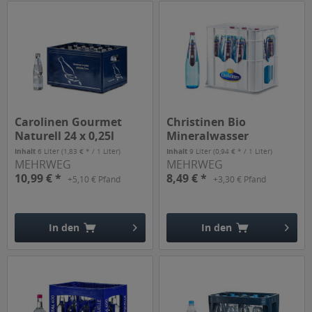
Carolinen Gourmet
Christinen Bio
Naturell 24 x 0,25l
Mineralwasser
Naturell 12 x 0,75l
Inhalt
6 Liter
(1,83 € * / 1 Liter)
Inhalt
9 Liter
(0,94 € * / 1 Liter)
MEHRWEG
MEHRWEG
10,99 € *
8,49 € *
+5,10 € Pfand
+3,30 € Pfand
In den
In den
Hinzugefügt
Hinzugefügt