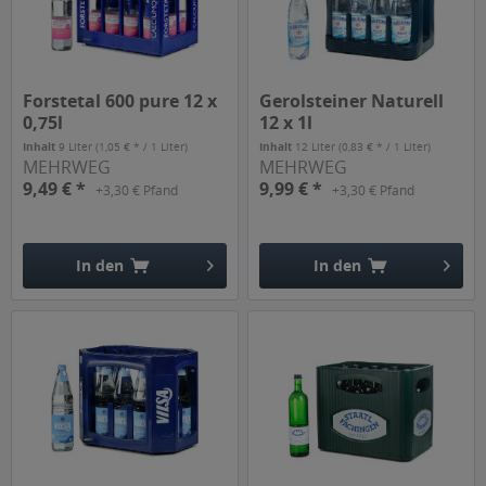
Forstetal 600 pure 12 x
Gerolsteiner Naturell
0,75l
12 x 1l
Inhalt
9 Liter
(1,05 € * / 1 Liter)
Inhalt
12 Liter
(0,83 € * / 1 Liter)
MEHRWEG
MEHRWEG
9,49 € *
9,99 € *
+3,30 € Pfand
+3,30 € Pfand
In den
In den
Hinzugefügt
Hinzugefügt