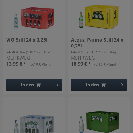
ViO Still 24 x 0,25l
Acqua Panna Still 24 x
0,25l
Inhalt
6 Liter
(2,33 € * / 1 Liter)
Inhalt
6 Liter
(3,17 € * / 1 Liter)
MEHRWEG
MEHRWEG
13,99 € *
18,99 € *
+5,10 € Pfand
+5,10 € Pfand
In den
In den
Hinzugefügt
Hinzugefügt