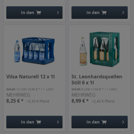
In den
In den
Hinzugefügt
Hinzugefügt
Vilsa Naturell 12 x 1l
St. Leonhardsquellen
Still 6 x 1l
Inhalt
12 Liter
(0,69 € * / 1 Liter)
Inhalt
6 Liter
(1,50 € * / 1 Liter)
MEHRWEG
MEHRWEG
8,25 € *
8,99 € *
+3,30 € Pfand
+2,40 € Pfand
In den
In den
Hinzugefügt
Hinzugefügt