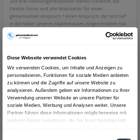
Seit drei Familiengenerationen stehen Freixenet, die
Familie Ferrer und alle Mitarbeiter für einen
gemeinsamen Anspruch ? einen Anspruch, der sich tief
in die Keller unseres Stammhauses eingeschrieben hat.
Es ist die Leidenschaft für eine besondere Qualität, die
verbindet. Freixenet setzt auf die traditionelle
Herstellung, gerade bei den Cavas. Dazu gehören
handgelesene Trauben ebenso wie die Gärung in der
Diese Webseite verwendet Cookies
Flasche. Doch wir gehen auch neue Wege, um unseren
Wir verwenden Cookies, um Inhalte und Anzeigen zu
Kunden innovative Produkte anbieten zu
personalisieren, Funktionen für soziale Medien anbieten
können.
>>>mehr
zu können und die Zugriffe auf unsere Website zu
analysieren. Außerdem geben wir Informationen zu Ihrer
Verwendung unserer Website an unsere Partner für
Filtern
soziale Medien, Werbung und Analysen weiter. Unsere
Partner führen diese Informationen möglicherweise mit
weiteren Daten zusammen, die Sie ihnen bereitgestellt
haben oder die sie im Rahmen Ihrer Nutzung der Dienste
gesammelt haben.
Einwilligungsauswahl