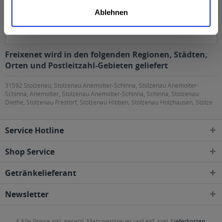
unseren Kreationen das Qualitätsversprechen.
Ablehnen
Ungebrochen seit 150 Jahren.
Freixenet wird in den folgenden Regionen, Städten,
Orten und Postleitzahl-Gebieten geliefert
31592 Stolzenau, Stolzenau Anemolter-Schinna, Stolzenau Anemolter-
Schinna, Anemolter, Stolzenau Anemolter-Schinna, Schinna, Stolzenau
Diethe, Stolzenau Frestorf, Stolzenau Hibben, Stolzenau Holzhausen, Stolze
Service Hotline
Shop Service
Getränkelieferant
Newsletter
* Alle Preise inkl. gesetzl. Mehrwertsteuer und ggf. zzgl.
Lieferkosten
,