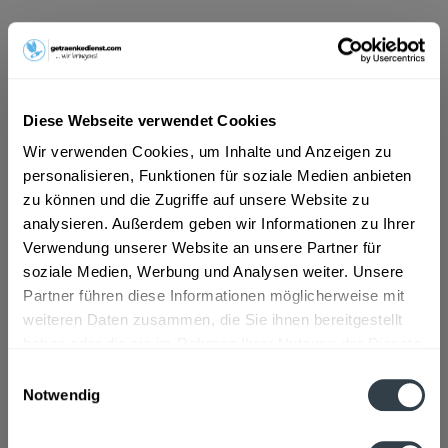
21,99 € *
Inhalt:
7.92 Liter (2,78 € * / 1 Liter)
inkl. MwSt.
zzgl. Lieferkosten
Vorrätig
Diese Webseite verwendet Cookies
MEHRWEG
Wir verwenden Cookies, um Inhalte und Anzeigen zu
+3,42 € Pfand
personalisieren, Funktionen für soziale Medien anbieten
zu können und die Zugriffe auf unsere Website zu
In den
Warenkorb
analysieren. Außerdem geben wir Informationen zu Ihrer
Verwendung unserer Website an unsere Partner für
Hinzugefügt
soziale Medien, Werbung und Analysen weiter. Unsere
Artikel-Nr.:
29736
Partner führen diese Informationen möglicherweise mit
weiteren Daten zusammen, die Sie ihnen bereitgestellt
Beschreibung
haben oder die sie im Rahmen Ihrer Nutzung der Dienste
mehr
gesammelt haben.
Einwilligungsauswahl
Notwendig
Zutaten und Allergene
Datenschutzbestimmungen
Natürliches Mineralwasser, Rhabarber-Saft (40%), Fruktose,