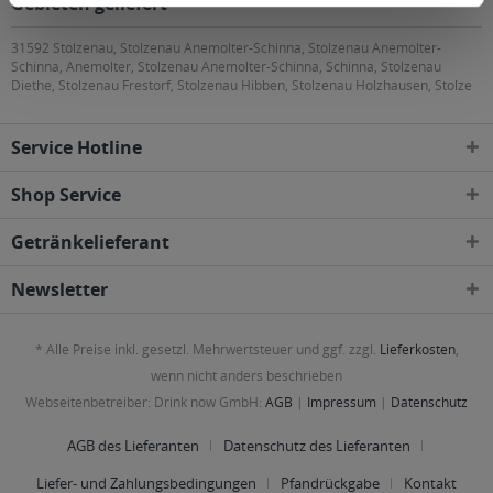
Gebieten geliefert
31592 Stolzenau, Stolzenau Anemolter-Schinna, Stolzenau Anemolter-
Schinna, Anemolter, Stolzenau Anemolter-Schinna, Schinna, Stolzenau
Diethe, Stolzenau Frestorf, Stolzenau Hibben, Stolzenau Holzhausen, Stolze
Service Hotline
Shop Service
Getränkelieferant
Newsletter
* Alle Preise inkl. gesetzl. Mehrwertsteuer und ggf. zzgl.
Lieferkosten
,
wenn nicht anders beschrieben
Webseitenbetreiber: Drink now GmbH:
AGB
|
Impressum
|
Datenschutz
AGB des Lieferanten
Datenschutz des Lieferanten
Liefer- und Zahlungsbedingungen
Pfandrückgabe
Kontakt