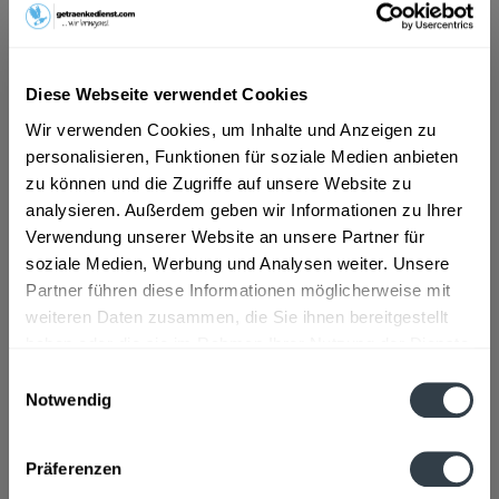
18,99 € *
Inhalt:
0.7 Liter (27,13 € * / 1 Liter)
Diese Webseite verwendet Cookies
inkl. MwSt.
zzgl. Lieferkosten
Wir verwenden Cookies, um Inhalte und Anzeigen zu
Vorrätig
personalisieren, Funktionen für soziale Medien anbieten
In den
Warenkorb
zu können und die Zugriffe auf unsere Website zu
analysieren. Außerdem geben wir Informationen zu Ihrer
Hinzugefügt
Verwendung unserer Website an unsere Partner für
Artikel-Nr.:
10052
soziale Medien, Werbung und Analysen weiter. Unsere
Partner führen diese Informationen möglicherweise mit
Beschreibung
weiteren Daten zusammen, die Sie ihnen bereitgestellt
Was sagt der Hersteller über sein Produkt? "Wir sind
haben oder die sie im Rahmen Ihrer Nutzung der Dienste
leidenschaftlich bemüht, den feinsten Gin...
mehr
gesammelt haben.
Einwilligungsauswahl
Notwendig
Zutaten und Allergene
Datenschutzbestimmungen
Enthält SULFITE
mehr
Präferenzen