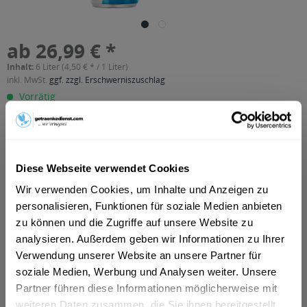
ab 26,99 € *
Inhalt:
6 Liter (4,50 € * / 1 Liter)
inkl. MwSt.
ggf. zzgl. Erschwerniszuschlag
Vorrätig
EINWEG
+6,00 € Pfand
In den
Warenkorb
Diese Webseite verwendet Cookies
Wir verwenden Cookies, um Inhalte und Anzeigen zu
Artikel-Nr.:
11148
personalisieren, Funktionen für soziale Medien anbieten
Verfügbar in:
zu können und die Zugriffe auf unsere Website zu
Berlin
,
München
,
Frankfurt am Main
,
Düsseldorf
,
Nürnberg
,
analysieren. Außerdem geben wir Informationen zu Ihrer
Bielefeld
,
Erfurt
,
Fürth
,
Hanau
,
Minden
,
Detmold
,
Herford
,
Verwendung unserer Website an unsere Partner für
Weimar
,
Rosenheim
,
Garbsen
,
Hilden
,
Bad Salzuflen
,
Bad
Oeynhausen
,
Freising
,
Dachau
soziale Medien, Werbung und Analysen weiter. Unsere
Partner führen diese Informationen möglicherweise mit
weiteren Daten zusammen, die Sie ihnen bereitgestellt
Beschreibung