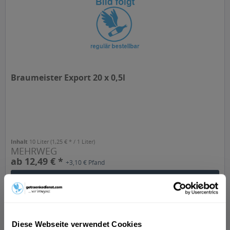
Braumeister Export 20 x 0,5l
Inhalt
10 Liter
(1,25 € * / 1 Liter)
MEHRWEG
ab 12,49 € *
+3,10 € Pfand
In den
Warenkorb
Diese Webseite verwendet Cookies