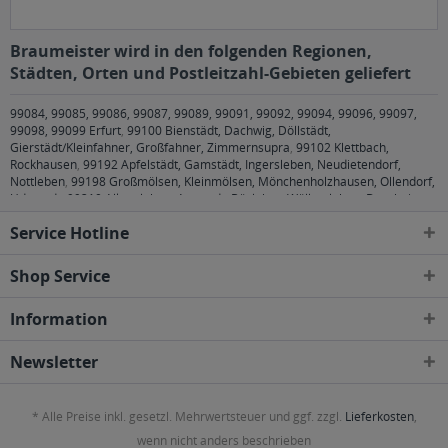
Braumeister wird in den folgenden Regionen,
Städten, Orten und Postleitzahl-Gebieten geliefert
99084, 99085, 99086, 99087, 99089, 99091, 99092, 99094, 99096, 99097,
99098, 99099 Erfurt
,
99100 Bienstädt, Dachwig, Döllstädt,
Gierstädt/Kleinfahner, Großfahner, Zimmernsupra
,
99102 Klettbach,
Rockhausen
,
99192 Apfelstädt, Gamstädt, Ingersleben, Neudietendorf,
Nottleben
,
99198 Großmölsen, Kleinmölsen, Mönchenholzhausen, Ollendorf,
Udestedt
,
99310 Alkersleben, Arnstadt, Bösleben-Wüllersleben, Dornheim,
Osthausen-Wülfershausen, Wachsenburggemeinde, Wipfratal, Witzleben
,
Service Hotline
99334 Elleben, Elxleben, Ichtershausen, Kirchheim
,
99423, 99425, 99427
Weimar
,
99428 Bechstedtstraß, Daasdorf am Berge, Hopfgarten, Isseroda,
Niederzimmern, Nohra, Ottstedt am Berge, Utzberg
,
99441 Döbritschen,
Shop Service
Frankendorf, Großschwabhausen, Hammerstedt, Hohlstedt, Kiliansroda,
Kleinschwabhausen, Kromsdorf, Lehnstedt, Magdala, Mechelroda, Mellingen,
Information
Umpferstedt
,
99867 Gotha
,
99869 Ballstädt, Brüheim, Bufleben, Ebenheim,
Emleben, Eschenbergen, Friedrichswerth, Friemar, Goldbach, Grabsleben,
Günthersleben, Haina, Hochheim, Molschleben, Mühlberg, Pferdingsleben,
Newsletter
Remstädt, Schwabhaus
,
99885 Luisenthal, Ohrdruf, Wölfis
,
99887
Georgenthal, Gräfenhain, Herrenhof, Hohenkirchen, Petriroda
,
99947 Bad
Langensalza, Behringen, Bothenheilingen, Issersheilingen, Kirchheilingen,
* Alle Preise inkl. gesetzl. Mehrwertsteuer und ggf. zzgl.
Lieferkosten
,
Kleinwelsbach, Mülverstedt, Neunheilingen, Schönstedt, Sundhausen,
Tottleben, Weberstedt
wenn nicht anders beschrieben