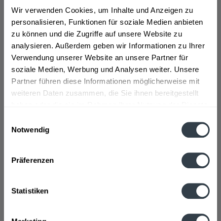
Wir verwenden Cookies, um Inhalte und Anzeigen zu
personalisieren, Funktionen für soziale Medien anbieten
zu können und die Zugriffe auf unsere Website zu
analysieren. Außerdem geben wir Informationen zu Ihrer
Verwendung unserer Website an unsere Partner für
soziale Medien, Werbung und Analysen weiter. Unsere
Braumeister Landbier 20 x 0,33l
Partner führen diese Informationen möglicherweise mit
weiteren Daten zusammen, die Sie ihnen bereitgestellt
haben oder die sie im Rahmen Ihrer Nutzung der Dienste
gesammelt haben.
Einwilligungsauswahl
Notwendig
Inhalt
6.6 Liter
(1,32 € * / 1 Liter)
Datenschutzbestimmungen
MEHRWEG
ab 8,69 € *
+3,10 € Pfand
Präferenzen
In den
Warenkorb
Statistiken