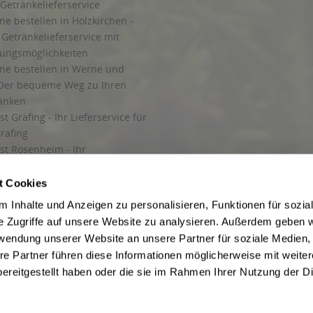
Getränkelieferservice
ne bestellen in Holzkirchen -
Getränkelieferservice mit
lungsmöglichkeiten
ine bestellen in Werne und
Der bequeme Weg zu Ihren
ränken
t Grafing - Ihr Lieferservice für
rafing
st Rosenheim - Ihr
r Getränkeservice in Rosenheim
ng
t Cookies
rung in Starnberg
 Inhalte und Anzeigen zu personalisieren, Funktionen für sozia
e Zugriffe auf unsere Website zu analysieren. Außerdem geben w
 für Getränke
rwendung unserer Website an unsere Partner für soziale Medien
etränke
re Partner führen diese Informationen möglicherweise mit weite
ereitgestellt haben oder die sie im Rahmen Ihrer Nutzung der D