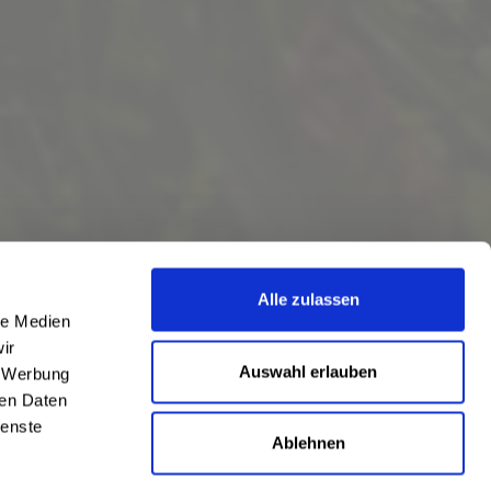
Alle zulassen
le Medien
ir
Auswahl erlauben
, Werbung
ren Daten
ienste
Ablehnen