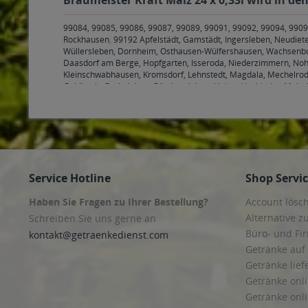
99084, 99085, 99086, 99087, 99089, 99091, 99092, 99094, 9909
Rockhausen
,
99192 Apfelstädt, Gamstädt, Ingersleben, Neudiet
Wüllersleben, Dornheim, Osthausen-Wülfershausen, Wachsenbu
Daasdorf am Berge, Hopfgarten, Isseroda, Niederzimmern, Noh
Kleinschwabhausen, Kromsdorf, Lehnstedt, Magdala, Mechelrod
Goldbach, Grabsleben, Günthersleben, Haina, Hochheim, Molsc
Hohenkirchen, Petriroda
,
99947 Bad Langensalza, Behringen, Bot
Service Hotline
Shop Servi
Haben Sie Fragen zu Ihrer Bestellung?
Account lösc
Alternative z
Schreiben Sie uns gerne an
Büro- und F
kontakt@getraenkedienst.com
Getränke auf
Getränke lief
Getränke onli
Getränke onli