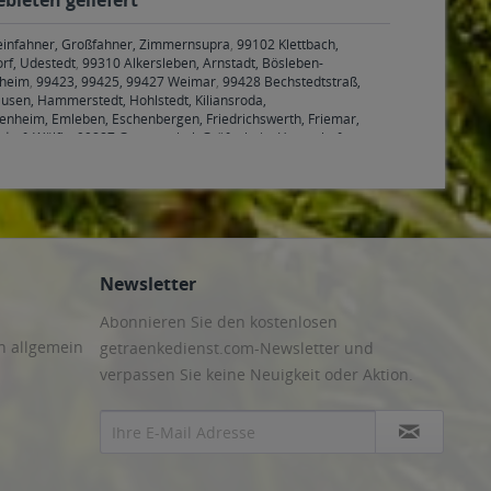
Kleinfahner, Großfahner, Zimmernsupra
,
99102 Klettbach,
rf, Udestedt
,
99310 Alkersleben, Arnstadt, Bösleben-
hheim
,
99423, 99425, 99427 Weimar
,
99428 Bechstedtstraß,
sen, Hammerstedt, Hohlstedt, Kiliansroda,
benheim, Emleben, Eschenbergen, Friedrichswerth, Friemar,
druf, Wölfis
,
99887 Georgenthal, Gräfenhain, Herrenhof,
nheilingen, Schönstedt, Sundhausen, Tottleben, Weberstedt
Newsletter
Abonnieren Sie den kostenlosen
n allgemein
getraenkedienst.com-Newsletter und
verpassen Sie keine Neuigkeit oder Aktion.