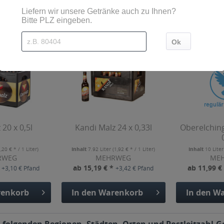
Kunden haben sich ebenfalls angesehen
20 x 0,5l
Kandi Malz 24 x 0,33l
Oberelching
1,20 € * / 1 Liter)
Inhalt
7.92 Liter
(1,92 € * / 1 Liter)
Inhalt
10 Lite
RWEG
MEHRWEG
ME
*
ab 15,19 € *
ab 11,99 €
+3,10 € Pfand
+3,42 € Pfand
enkorb
In den
Warenkorb
In den
Wa
n folgenden Regionen, Städten, Orten und Postleitzahl-Ge