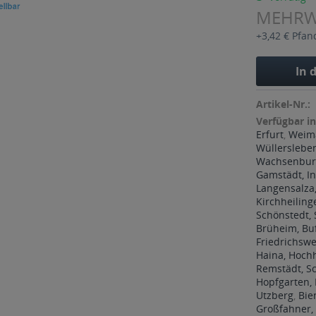
MEHR
+3,42 € Pfan
In 
Artikel-Nr.:
Verfügbar in
Erfurt
,
Weim
Wüllerslebe
Wachsenburg
Gamstädt, In
Langensalza,
Kirchheiling
Schönstedt,
Brüheim, Bu
Friedrichswe
Haina, Hoch
Remstädt, 
Hopfgarten, 
Utzberg
,
Bie
Großfahner,