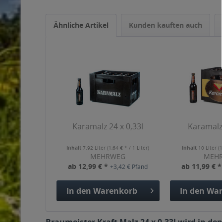
Ähnliche Artikel
Kunden kauften auch
Karamalz 24 x 0,33l
Karamalz 
Inhalt
7.92 Liter
(1,64 € * / 1 Liter)
Inhalt
10 Liter
(
MEHRWEG
MEH
ab 12,99 € *
ab 11,99 € 
+3,42 € Pfand
In den
Warenkorb
In den
War
Braumeister Kraft Malz 24 x 0,33l wird in de