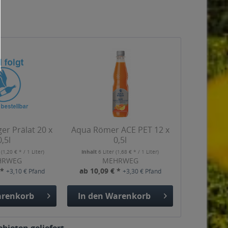
er Prälat 20 x
Aqua Römer ACE PET 12 x
0,5l
0,5l
r
(1,20 € * / 1 Liter)
Inhalt
6 Liter
(1,68 € * / 1 Liter)
HRWEG
MEHRWEG
 *
ab 10,09 € *
+3,10 € Pfand
+3,30 € Pfand
renkorb
In den
Warenkorb
bieten geliefert