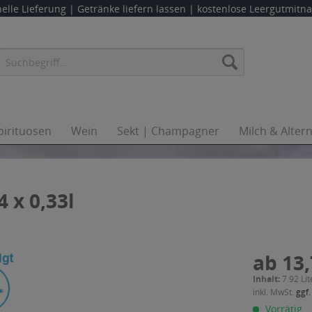
elle Lieferung |
Getränke liefern lassen
| kostenlose Leergutmit
pirituosen
Wein
Sekt | Champagner
Milch & Alter
 x 0,33l
ab 13,
Inhalt:
7.92 Lit
inkl. MwSt.
ggf.
Vorrätig