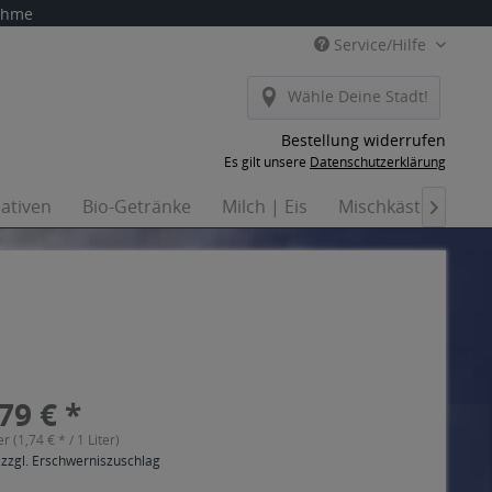
nahme
Service/Hilfe
Wähle Deine Stadt!
Bestellung widerrufen
Es gilt unsere
Datenschutzerklärung
nativen
Bio-Getränke
Milch | Eis
Mischkästen
Ha

79 € *
er (1,74 € * / 1 Liter)
 zzgl. Erschwerniszuschlag