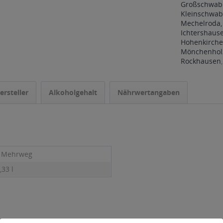
Großschwabh
Kleinschwab
Mechelroda,
Ichtershaus
Hohenkirche
Mönchenholz
Rockhausen
ersteller
Alkoholgehalt
Nährwertangaben
- Mehrweg
,33 l