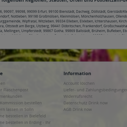
6, 99097, 99098, 99099 Erfurt
,
99100 Bienstädt, Dachwig, Döllstädt, Gierstädt/
endorf, Nottleben
,
99198 Großmölsen, Kleinmölsen, Mönchenholzhausen, Ollendo
rggemeinde, Wipfratal, Witzleben
,
99334 Elleben, Elxleben, Ichtershausen, Kirc
ra, Ottstedt am Berge, Utzberg
,
99441 Döbritschen, Frankendorf, Großschwabhau
a, Mellingen, Umpferstedt
,
99867 Gotha
,
99869 Ballstädt, Brüheim, Bufleben, E
hleben, Mühlberg, Pferdingsleben, Remstädt, Schwabhaus
,
99885 Luisenthal, Ohr
henheilingen, Issersheilingen, Kirchheilingen, Kleinwelsbach, Mülverstedt, Neu
ce
Information
hen
Account löschen
ur Flaschenpost
Liefer- und Zahlungsbedingunge
irmenkunden
Widerrufsrecht
 Kommission bestellen
Datenschutz Drink now
ern lassen in Solln
AGB Drink now
ne bestellen in Bielefeld
ne bestellen in Erding - Ihr