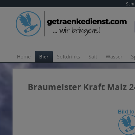
Schn
Home
Bier
Softdrinks
Saft
Wasser
S
Braumeister Kraft Malz 24