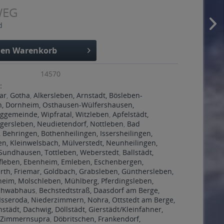
WEG
d
den
Warenkorb
14570
:
ar
,
Gotha
,
Alkersleben, Arnstadt, Bösleben-
n, Dornheim, Osthausen-Wülfershausen,
gemeinde, Wipfratal, Witzleben
,
Apfelstädt,
gersleben, Neudietendorf, Nottleben
,
Bad
 Behringen, Bothenheilingen, Issersheilingen,
en, Kleinwelsbach, Mülverstedt, Neunheilingen,
 Sundhausen, Tottleben, Weberstedt
,
Ballstädt,
fleben, Ebenheim, Emleben, Eschenbergen,
rth, Friemar, Goldbach, Grabsleben, Günthersleben,
heim, Molschleben, Mühlberg, Pferdingsleben,
Schwabhaus
,
Bechstedtstraß, Daasdorf am Berge,
Isseroda, Niederzimmern, Nohra, Ottstedt am Berge,
nstädt, Dachwig, Döllstädt, Gierstädt/Kleinfahner,
 Zimmernsupra
,
Döbritschen, Frankendorf,