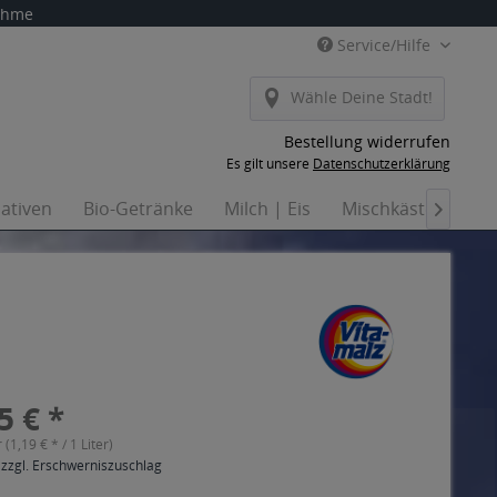
nahme
Service/Hilfe
Wähle Deine Stadt!
Bestellung widerrufen
Es gilt unsere
Datenschutzerklärung
nativen
Bio-Getränke
Milch | Eis
Mischkästen
Ha

5 € *
r (1,19 € * / 1 Liter)
 zzgl. Erschwerniszuschlag