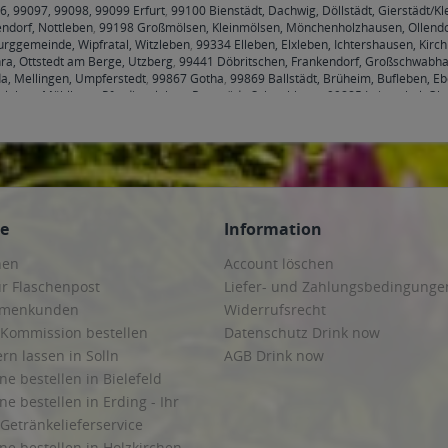
6, 99097, 99098, 99099 Erfurt
,
99100 Bienstädt, Dachwig, Döllstädt, Gierstädt/
endorf, Nottleben
,
99198 Großmölsen, Kleinmölsen, Mönchenholzhausen, Ollendo
rggemeinde, Wipfratal, Witzleben
,
99334 Elleben, Elxleben, Ichtershausen, Kirc
ra, Ottstedt am Berge, Utzberg
,
99441 Döbritschen, Frankendorf, Großschwabhau
a, Mellingen, Umpferstedt
,
99867 Gotha
,
99869 Ballstädt, Brüheim, Bufleben, E
hleben, Mühlberg, Pferdingsleben, Remstädt, Schwabhaus
,
99885 Luisenthal, Ohr
henheilingen, Issersheilingen, Kirchheilingen, Kleinwelsbach, Mülverstedt, Neu
ce
Information
hen
Account löschen
ur Flaschenpost
Liefer- und Zahlungsbedingunge
irmenkunden
Widerrufsrecht
 Kommission bestellen
Datenschutz Drink now
ern lassen in Solln
AGB Drink now
ne bestellen in Bielefeld
ne bestellen in Erding - Ihr
Getränkelieferservice
ne bestellen in Holzkirchen -