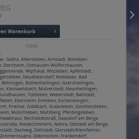
WEG
d
den
Warenkorb
15356
:
ar
,
Gotha
,
Alkersleben, Arnstadt, Bösleben-
n, Dornheim, Osthausen-Wülfershausen,
gemeinde, Wipfratal, Witzleben
,
Apfelstädt,
gersleben, Neudietendorf, Nottleben
,
Bad
 Behringen, Bothenheilingen, Issersheilingen,
en, Kleinwelsbach, Mülverstedt, Neunheilingen,
 Sundhausen, Tottleben, Weberstedt
,
Ballstädt,
fleben, Ebenheim, Emleben, Eschenbergen,
rth, Friemar, Goldbach, Grabsleben, Günthersleben,
heim, Molschleben, Mühlberg, Pferdingsleben,
Schwabhaus
,
Bechstedtstraß, Daasdorf am Berge,
Isseroda, Niederzimmern, Nohra, Ottstedt am Berge,
nstädt, Dachwig, Döllstädt, Gierstädt/Kleinfahner,
 Zimmernsupra
,
Döbritschen, Frankendorf,