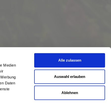
Alle zulassen
le Medien
ir
Auswahl erlauben
, Werbung
ren Daten
ienste
Ablehnen