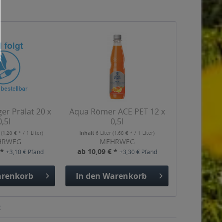
er Prälat 20 x
Aqua Römer ACE PET 12 x
0,5l
0,5l
r
(1,20 € * / 1 Liter)
Inhalt
6 Liter
(1,68 € * / 1 Liter)
HRWEG
MEHRWEG
 *
ab 10,09 € *
+3,10 € Pfand
+3,30 € Pfand
renkorb
In den
Warenkorb
t