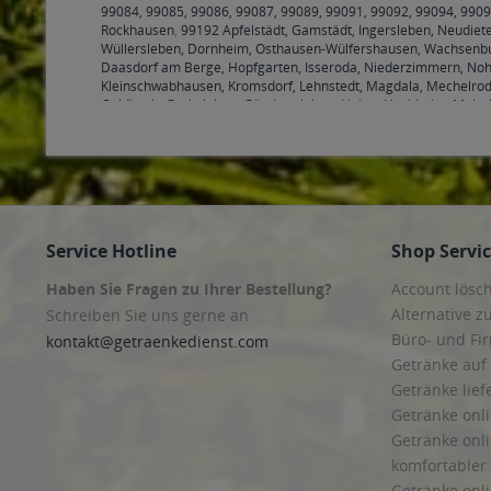
99084, 99085, 99086, 99087, 99089, 99091, 99092, 99094, 9909
Rockhausen
,
99192 Apfelstädt, Gamstädt, Ingersleben, Neudiet
Wüllersleben, Dornheim, Osthausen-Wülfershausen, Wachsenbu
Daasdorf am Berge, Hopfgarten, Isseroda, Niederzimmern, Noh
Kleinschwabhausen, Kromsdorf, Lehnstedt, Magdala, Mechelrod
Goldbach, Grabsleben, Günthersleben, Haina, Hochheim, Molsc
Hohenkirchen, Petriroda
,
99947 Bad Langensalza, Behringen, Bot
Service Hotline
Shop Servi
Haben Sie Fragen zu Ihrer Bestellung?
Account lösc
Alternative z
Schreiben Sie uns gerne an
Büro- und F
kontakt@getraenkedienst.com
Getränke auf
Getränke lief
Getränke onli
Getränke onli
komfortabler 
Getränke onli