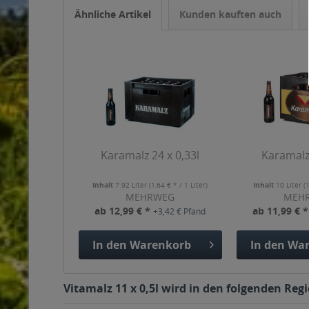
Ähnliche Artikel
Kunden kauften auch
Karamalz 24 x 0,33l
Karamalz 
Inhalt
7.92 Liter
(1,64 € * / 1 Liter)
Inhalt
10 Liter
(
MEHRWEG
MEH
ab 12,99 € *
ab 11,99 € 
+3,42 € Pfand
In den
Warenkorb
In den
War
Vitamalz 11 x 0,5l wird in den folgenden Reg