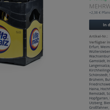
MEHR
+2,38 € Pfan
In 
Artikel-Nr.:
Verfügbar in
Erfurt
,
Weim
Wüllerslebe
Wachsenburg
Gamstädt, In
Langensalza,
Kirchheiling
Schönstedt,
Brüheim, Bu
Friedrichswe
Haina, Hoch
Remstädt, 
Hopfgarten, 
Utzberg
,
Bie
Großfahner,