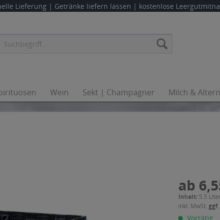
elle Lieferung |
Getränke liefern lassen
| kostenlose Leergutmit
pirituosen
Wein
Sekt | Champagner
Milch & Alter
ab 6,5
Inhalt:
5.5 Lite
inkl. MwSt.
ggf.
Vorrätig