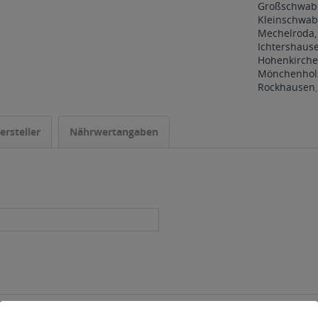
Großschwabh
Kleinschwab
Mechelroda,
Ichtershaus
Hohenkirche
Mönchenholz
Rockhausen
ersteller
Nährwertangaben