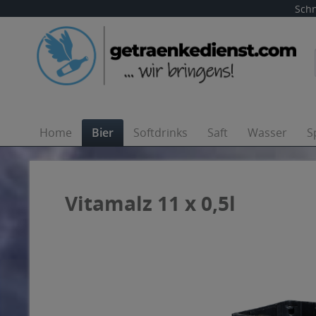
Schn
Home
Bier
Softdrinks
Saft
Wasser
S
Vitamalz 11 x 0,5l