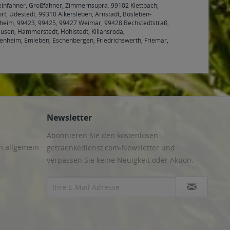
Kleinfahner, Großfahner, Zimmernsupra
,
99102 Klettbach,
rf, Udestedt
,
99310 Alkersleben, Arnstadt, Bösleben-
hheim
,
99423, 99425, 99427 Weimar
,
99428 Bechstedtstraß,
sen, Hammerstedt, Hohlstedt, Kiliansroda,
benheim, Emleben, Eschenbergen, Friedrichswerth, Friemar,
druf, Wölfis
,
99887 Georgenthal, Gräfenhain, Herrenhof,
nheilingen, Schönstedt, Sundhausen, Tottleben, Weberstedt
Newsletter
Abonnieren Sie den kostenlosen
n allgemein
getraenkedienst.com-Newsletter und
verpassen Sie keine Neuigkeit oder Aktion.