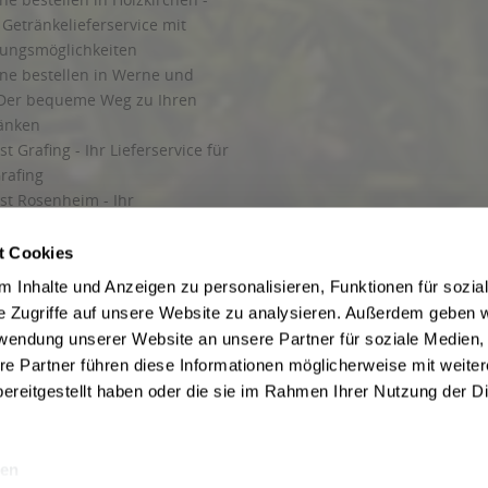
Getränkelieferservice mit
lungsmöglichkeiten
ine bestellen in Werne und
Der bequeme Weg zu Ihren
ränken
t Grafing - Ihr Lieferservice für
rafing
st Rosenheim - Ihr
r Getränkeservice in Rosenheim
ng
t Cookies
rung in Starnberg
 Inhalte und Anzeigen zu personalisieren, Funktionen für sozia
e Zugriffe auf unsere Website zu analysieren. Außerdem geben w
 für Getränke
rwendung unserer Website an unsere Partner für soziale Medien
etränke
re Partner führen diese Informationen möglicherweise mit weite
ereitgestellt haben oder die sie im Rahmen Ihrer Nutzung der D
en