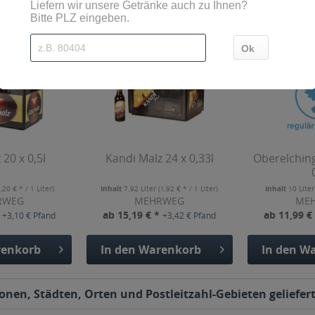
Kunden haben sich ebenfalls angesehen
20 x 0,5l
Kandi Malz 24 x 0,33l
Oberelching
1,20 € * / 1 Liter)
Inhalt
7.92 Liter
(1,92 € * / 1 Liter)
Inhalt
10 Lite
RWEG
MEHRWEG
ME
*
ab 15,19 € *
ab 11,99 €
+3,10 € Pfand
+3,42 € Pfand
enkorb
In den
Warenkorb
In den
Wa
ionen, Städten, Orten und Postleitzahl-Gebieten geliefer