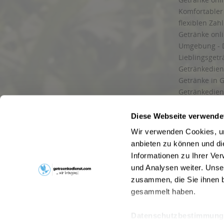
Komfortabler 
flexiblen Zah
Getränke onl
Umgebung - 
Lieblingsget
Getränkediens
Getränke in G
Getränkedien
zuverlässige
und Umgebu
Diese Webseite verwende
Getränkeliefe
Wir verwenden Cookies, um
Liefergebiet
anbieten zu können und di
Lieferservice
Informationen zu Ihrer Ve
Wir liefern G
und Analysen weiter. Unse
Kontakt
zusammen, die Sie ihnen b
Newsletter
gesammelt haben.
Datenschutzbestimmung