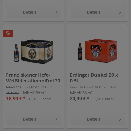
Details
Details
Franziskaner Hefe-
Erdinger Dunkel 20 x
Weißbier alkoholfrei 20
0,5l
x 0,5l
Inhalt
10 Liter
(1,90 € * / 1 Liter)
Inhalt
10 Liter
(2,10 € * / 1 Liter)
MEHRWEG
MEHRWEG
19,49 € *
18,99 € *
20,99 € *
+3,10 € Pfand
+3,10 € Pfand
Details
Details