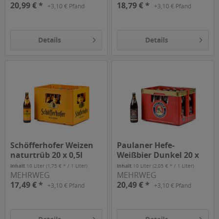
20,99 € *
18,79 € *
+3,10 € Pfand
+3,10 € Pfand
Details
Details
Schöfferhofer Weizen
Paulaner Hefe-
naturtrüb 20 x 0,5l
Weißbier Dunkel 20 x
0,5l
Inhalt
10 Liter
(1,75 € * / 1 Liter)
Inhalt
10 Liter
(2,05 € * / 1 Liter)
MEHRWEG
MEHRWEG
17,49 € *
20,49 € *
+3,10 € Pfand
+3,10 € Pfand