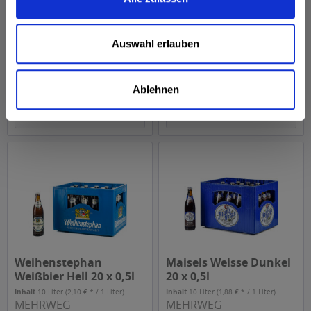
Schneider Weisse
Schneider Weisse TAP3
Original TAP7 - 20 x 0,5l
alkoholfrei 20 x 0,5l
Inhalt
10 Liter
(2,20 € * / 1 Liter)
Inhalt
10 Liter
(1,90 € * / 1 Liter)
Auswahl erlauben
MEHRWEG
MEHRWEG
21,99 € *
18,99 € *
+3,10 € Pfand
+3,10 € Pfand
Ablehnen
Details
Details
Weihenstephan
Maisels Weisse Dunkel
Weißbier Hell 20 x 0,5l
20 x 0,5l
Inhalt
10 Liter
(2,10 € * / 1 Liter)
Inhalt
10 Liter
(1,88 € * / 1 Liter)
MEHRWEG
MEHRWEG