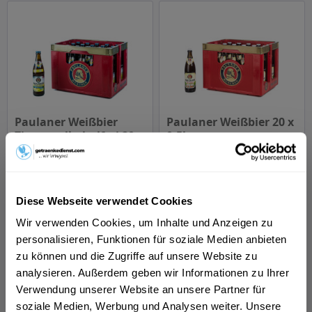
Paulaner Weißbier
Paulaner Weißbier 20 x
Zitrone alkoholfrei 20 x
0,5l
0,5l
Inhalt
10 Liter
(2,00 € * / 1 Liter)
Inhalt
10 Liter
(2,05 € * / 1 Liter)
MEHRWEG
MEHRWEG
19,99 € *
20,49 € *
+3,10 € Pfand
+3,10 € Pfand
Diese Webseite verwendet Cookies
Wir verwenden Cookies, um Inhalte und Anzeigen zu
Details
Details
personalisieren, Funktionen für soziale Medien anbieten
zu können und die Zugriffe auf unsere Website zu
analysieren. Außerdem geben wir Informationen zu Ihrer
Verwendung unserer Website an unsere Partner für
soziale Medien, Werbung und Analysen weiter. Unsere