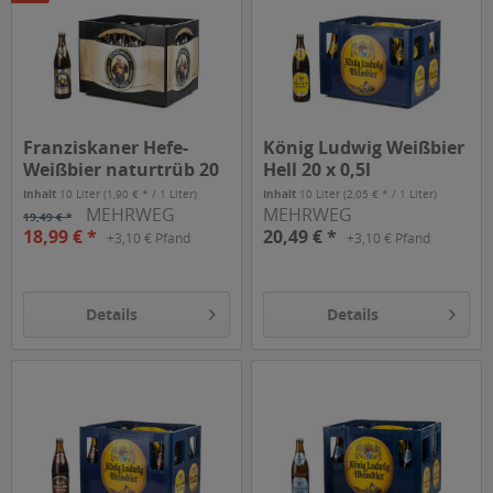
Franziskaner Hefe-
König Ludwig Weißbier
Weißbier naturtrüb 20
Hell 20 x 0,5l
x 0,5l
Inhalt
10 Liter
(1,90 € * / 1 Liter)
Inhalt
10 Liter
(2,05 € * / 1 Liter)
MEHRWEG
MEHRWEG
19,49 € *
18,99 € *
20,49 € *
+3,10 € Pfand
+3,10 € Pfand
Details
Details