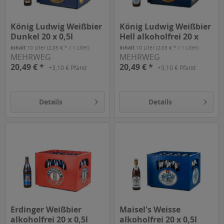
König Ludwig Weißbier
König Ludwig Weißbier
Dunkel 20 x 0,5l
Hell alkoholfrei 20 x
0,5l
Inhalt
10 Liter
(2,05 € * / 1 Liter)
Inhalt
10 Liter
(2,05 € * / 1 Liter)
MEHRWEG
MEHRWEG
20,49 € *
20,49 € *
+3,10 € Pfand
+3,10 € Pfand
Details
Details
Erdinger Weißbier
Maisel's Weisse
alkoholfrei 20 x 0,5l
alkoholfrei 20 x 0,5l