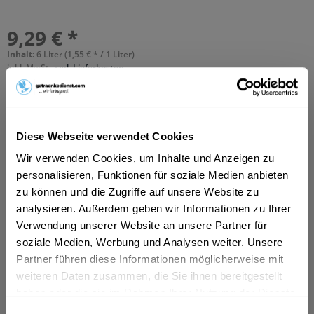
9,29 € *
Inhalt:
6 Liter (1,55 € * / 1 Liter)
inkl. MwSt.
zzgl. Lieferkosten
Vorrätig
MEHRWEG
+3,30 € Pfand
Diese Webseite verwendet Cookies
In den
Warenkorb
Wir verwenden Cookies, um Inhalte und Anzeigen zu
personalisieren, Funktionen für soziale Medien anbieten
Hinzugefügt
zu können und die Zugriffe auf unsere Website zu
Artikel-Nr.:
36800
analysieren. Außerdem geben wir Informationen zu Ihrer
Verwendung unserer Website an unsere Partner für
Beschreibung
soziale Medien, Werbung und Analysen weiter. Unsere
"Eine fruchtige und natürliche Erfrischung mit dem
Partner führen diese Informationen möglicherweise mit
köstlichen Geschmack von Apfel-Kirsche: VILSA...
mehr
weiteren Daten zusammen, die Sie ihnen bereitgestellt
haben oder die sie im Rahmen Ihrer Nutzung der Dienste
Zutaten und Allergene
gesammelt haben.