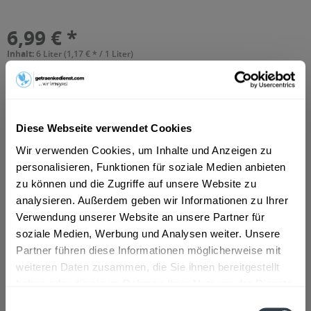
6,99 € *
Inhalt:
6 Liter (1,17 € * / 1 Liter)
inkl. MwSt.
zzgl. Lieferkosten
Vorrätig
MEHRWEG
+3,30 € Pfand
Diese Webseite verwendet Cookies
In den
Warenkorb
Wir verwenden Cookies, um Inhalte und Anzeigen zu
personalisieren, Funktionen für soziale Medien anbieten
Hinzugefügt
zu können und die Zugriffe auf unsere Website zu
Artikel-Nr.:
34420
analysieren. Außerdem geben wir Informationen zu Ihrer
Verwendung unserer Website an unsere Partner für
Beschreibung
soziale Medien, Werbung und Analysen weiter. Unsere
mehr
Partner führen diese Informationen möglicherweise mit
weiteren Daten zusammen, die Sie ihnen bereitgestellt
haben oder die sie im Rahmen Ihrer Nutzung der Dienste
Zutaten und Allergene
gesammelt haben.
Einwilligungsauswahl
Natürliches Mineralwasser mit Kohlensäure versetzt.