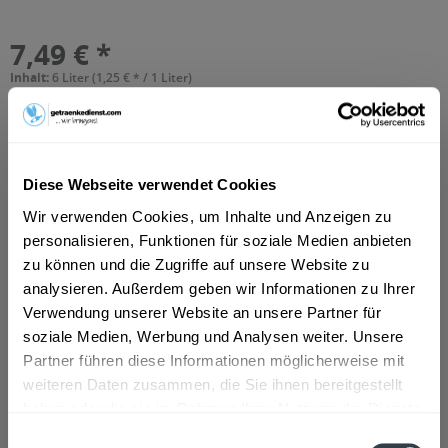
7,49 € *
Inhalt:
6 Liter (1,25 € * / 1 Liter)
inkl. MwSt.
zzgl. Lieferkosten
Vorrätig
MEHRWEG
+2,40 € Pfand
Diese Webseite verwendet Cookies
In den
Warenkorb
Wir verwenden Cookies, um Inhalte und Anzeigen zu
personalisieren, Funktionen für soziale Medien anbieten
Hinzugefügt
zu können und die Zugriffe auf unsere Website zu
Artikel-Nr.:
10749
analysieren. Außerdem geben wir Informationen zu Ihrer
Verwendung unserer Website an unsere Partner für
Beschreibung
soziale Medien, Werbung und Analysen weiter. Unsere
So beschreibt der Hersteller sein Produkt: "Gerolsteiner
Partner führen diese Informationen möglicherweise mit
Medium ist der ideale Begleiter für...
mehr
weiteren Daten zusammen, die Sie ihnen bereitgestellt
haben oder die sie im Rahmen Ihrer Nutzung der Dienste
Zutaten und Allergene
gesammelt haben.
Einwilligungsauswahl