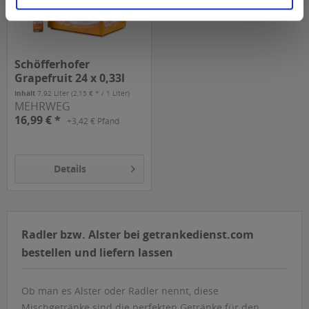
Schöfferhofer
Grapefruit 24 x 0,33l
Inhalt
7.92 Liter
(2,15 € * / 1 Liter)
MEHRWEG
16,99 € *
+3,42 € Pfand
Details
Radler bzw. Alster bei getrankedienst.com
bestellen und liefern lassen
Ob man es Alster oder Radler nennt, diese
Mischgetränke sind die perfekten Getränke für den