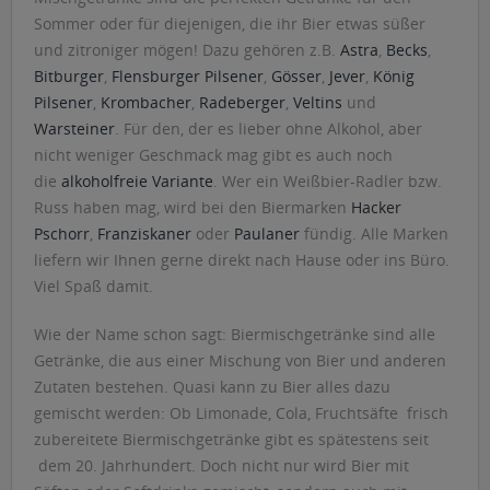
Sommer oder für diejenigen, die ihr Bier etwas süßer
und zitroniger mögen! Dazu gehören z.B.
Astra
,
Becks
,
Bitburger
,
Flensburger Pilsener
,
Gösser
,
Jever
,
König
Pilsener
,
Krombacher
,
Radeberger
,
Veltins
und
Warsteiner
. Für den, der es lieber ohne Alkohol, aber
nicht weniger Geschmack mag gibt es auch noch
die
alkoholfreie Variante
. Wer ein Weißbier-Radler bzw.
Russ haben mag, wird bei den Biermarken
Hacker
Pschorr
,
Franziskaner
oder
Paulaner
fündig. Alle Marken
liefern wir Ihnen gerne direkt nach Hause oder ins Büro.
Viel Spaß damit.
Wie der Name schon sagt: Biermischgetränke sind alle
Getränke, die aus einer Mischung von Bier und anderen
Zutaten bestehen. Quasi kann zu Bier alles dazu
gemischt werden: Ob Limonade, Cola, Fruchtsäfte  frisch
zubereitete Biermischgetränke gibt es spätestens seit
dem 20. Jahrhundert. Doch nicht nur wird Bier mit