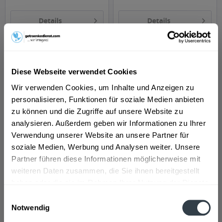
Details
Details
Diese Webseite verwendet Cookies
Wir verwenden Cookies, um Inhalte und Anzeigen zu
personalisieren, Funktionen für soziale Medien anbieten
zu können und die Zugriffe auf unsere Website zu
analysieren. Außerdem geben wir Informationen zu Ihrer
Jever Fun Zitrone 24 x
Desperados Tequila
Verwendung unserer Website an unsere Partner für
0,33l
Beer 24 x 0,33l
soziale Medien, Werbung und Analysen weiter. Unsere
Inhalt
7.92 Liter
(2,77 € * / 1 Liter)
Inhalt
7.92 Liter
(4,70 € * / 1 Liter)
MEHRWEG
MEHRWEG
Partner führen diese Informationen möglicherweise mit
21,96 € *
37,19 € *
+3,42 € Pfand
+3,42 € Pfand
weiteren Daten zusammen, die Sie ihnen bereitgestellt
haben oder die sie im Rahmen Ihrer Nutzung der Dienste
gesammelt haben.
Einwilligungsauswahl
Details
Details
Notwendig
Datenschutzbestimmungen