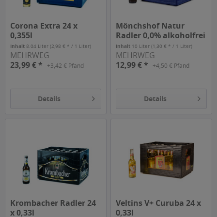
Corona Extra 24 x
Mönchshof Natur
0,355l
Radler 0,0% alkoholfrei
20 x 0,5l
Inhalt
8.04 Liter
(2,98 € * / 1 Liter)
Inhalt
10 Liter
(1,30 € * / 1 Liter)
MEHRWEG
MEHRWEG
23,99 € *
12,99 € *
+3,42 € Pfand
+4,50 € Pfand
Details
Details
Krombacher Radler 24
Veltins V+ Curuba 24 x
x 0,33l
0,33l