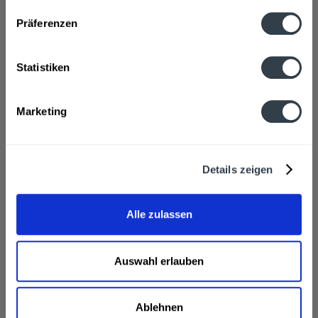
Präferenzen
Statistiken
Marketing
Veltins Radler 24 x 0,33l
Veltins V+ Energy 24 x
0,33l
Inhalt
7.92 Liter
(2,34 € * / 1 Liter)
Inhalt
7.92 Liter
(2,34 € * / 1 Liter)
MEHRWEG
MEHRWEG
Details zeigen
18,49 € *
18,49 € *
+3,42 € Pfand
+3,42 € Pfand
Alle zulassen
Details
Details
Auswahl erlauben
Ablehnen