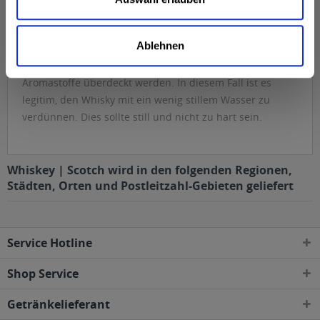
Eiswürfel haben im Whiskey nichts zu suchen. Denn wie
beim Rum gilt, je wärmer desto besser. Ein Single Malt
Ablehnen
Whisky wird in Zimmertemperatur getrunken. Bei
Whiskys mit hohem Alkoholgehalt kann es sein, dass die
Aromastoffe überdeckt werden. In diesem Fall ist es
legitim, den Whisky mit ein wenig stillem Wasser zu
verdünnen. Dies sollte still und nicht zu hart sein.
Whiskey | Scotch wird in den folgenden Regionen,
Städten, Orten und Postleitzahl-Gebieten geliefert
Service Hotline
Shop Service
Getränkelieferant