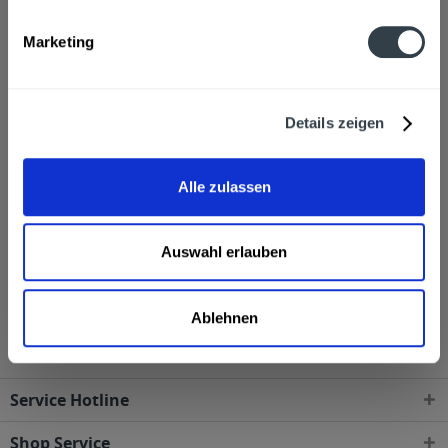
wir von ausgewählten Marken, z.B. von Gut Eden oder
Vaihinger kleine Flaschen mit 0,2l Flaschengröße. Im hippen
Marketing
Start-Up-Büro darf im Kühlschrank neben dem Kicker-Tisch
natürlich nicht die Club-Mate oder Proviant Limonade fehlen.
Und auch für das After-Work-Bier mit dem Team bzw.
Details zeigen
Arbeitskollegen ist gesorgt. Ob Brinhoff's, Becks, Radeberger
oder Krombacher Bier, wir haben es im Sortiment.
Alle zulassen
Wir freuen uns auf Ihre Anfrage
Schreiben Sie uns gerne eine E-Mail, rufen Sie an oder nutzen
Auswahl erlauben
Sie das Kontaktformular.
Ablehnen
Viel Spaß bei der Arbeit und beim Bestellen.
Service Hotline
Shop Service