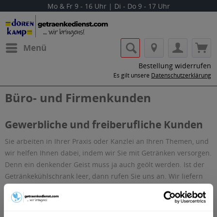
Mo & Fr 9 - 16 Uhr | Di - Do 9 - 17 Uhr
Menü
Bestellung widerrufen
Es gilt unsere
Datenschutzerklärung
Büro- und Firmenkunden
Gewerbliche und freiberufliche Kunden
Sie arbeiten in Ihrer Praxis oder Kanzlei an Ihren Themen, und
wir helfen Ihnen dabei, indem wir Sie mit Getränken versorgen.
Denn ein denkender Geist muss ja auch geölt werden. Ist der
Getränkekühlschrank leer, dann rufen Sie uns an. Wir liefern
Ihnen die Getränke für Ihr nächstes Meeting und Sie und Ihre
Kollegen können sich auf Ihre Arbeit konzentrieren.