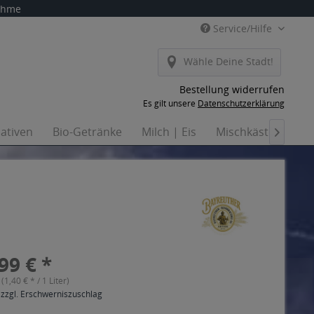
nahme
Service/Hilfe
Wähle Deine Stadt!
Bestellung widerrufen
Es gilt unsere
Datenschutzerklärung
nativen
Bio-Getränke
Milch | Eis
Mischkästen
Ha

99 € *
 (1,40 € * / 1 Liter)
 zzgl. Erschwerniszuschlag