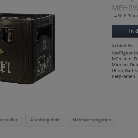
MEHR
+4,50 € Pfan
In 
Artikel-Nr.:
Verfügbar in
München
,
F
Minden
,
Det
Unna
,
Bad S
Bergkamen
ersteller
Alkoholgehalt
Nährwertangaben