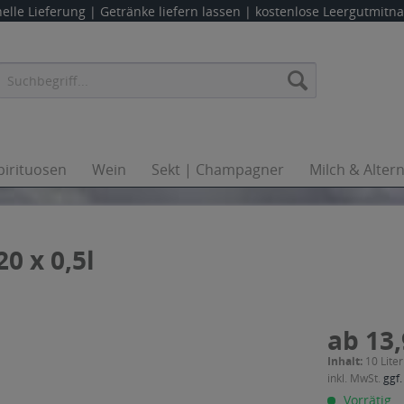
elle Lieferung |
Getränke liefern lassen
| kostenlose Leergutmit
pirituosen
Wein
Sekt | Champagner
Milch & Alter
0 x 0,5l
ab 13,
Inhalt:
10 Liter
inkl. MwSt.
ggf.
Vorrätig