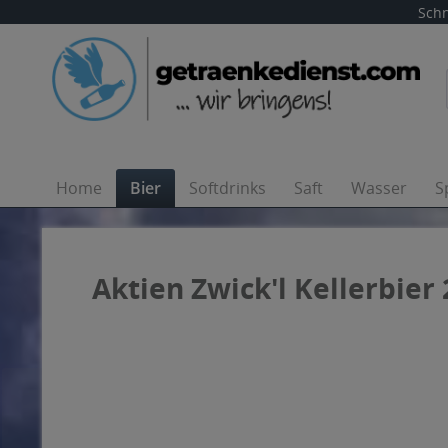
Schn
Home
Bier
Softdrinks
Saft
Wasser
S
Aktien Zwick'l Kellerbier 2