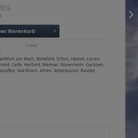
WEG
d
den
Warenkorb
15444
:
rankfurt am Main
,
Bielefeld
,
Erfurt
,
Hamm
,
Lünen
,
mold
,
Celle
,
Herford
,
Weimar
,
Rosenheim
,
Garbsen
,
alzuflen
,
Nordhorn
,
Ahlen
,
Ibbenbüren
,
Rastatt
,