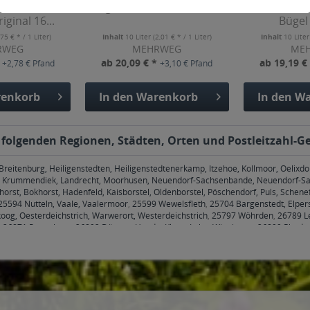
r naturtrübes
Riegele Kellerbier 20 x 0,5l
Dinkelack
iginal 16...
Bügel 
,75 € * / 1 Liter)
Inhalt
10 Liter
(2,01 € * / 1 Liter)
Inhalt
10 Lite
RWEG
MEHRWEG
ME
*
ab 20,09 € *
ab 19,19 €
+2,78 € Pfand
+3,10 € Pfand
enkorb
In den
Warenkorb
In den
Wa
en folgenden Regionen, Städten, Orten und Postleitzahl-Ge
eitenburg, Heiligenstedten, Heiligenstedtenerkamp, Itzehoe, Kollmoor, Oelixdo
e, Krummendiek, Landrecht, Moorhusen, Neuendorf-Sachsenbande, Neuendorf-S
orst, Bokhorst, Hadenfeld, Kaisborstel, Oldenborstel, Pöschendorf, Puls, Schenef
25594 Nutteln, Vaale, Vaalermoor
,
25599 Wewelsfleth
,
25704 Bargenstedt, Elper
g, Oesterdeichstrich, Warwerort, Westerdeichstrich
,
25797 Wöhrden
,
26789 Le
,
26871 Papenburg
,
26892 Dörpen, Heede, Kluse, Lehe, Wippingen
,
26899 Rhede
25, 29227, 29229 Celle
,
29308 Winsen (Aller)
,
29313 Hambühren
,
29323 Wietze
ausen
,
30900 Wedemark
,
30916 Isernhagen
,
30926 Seelze
,
30938 Burgwedel
,
30
f Horsten, Bad Nenndorf Riepen, Bad Nenndorf Waltringhausen
,
31547 Rehburg
rg, Rehburg-Loccum Winzlar
,
31552 Apelern, Apelern Apelern, Apelern Groß He
Rodenberg Rodenberg
,
31553 Auhagen, Auhagen Auhagen, Auhagen Düdinghause
d Kreuzriehe, Suthfeld Riehe
,
31556 Wölpinghausen, Wölpinghausen Bergkirche
rg, Hagenburg Altenhagen, Hagenburg Hagenburg
,
31559 Haste, Hohnhorst, Ho