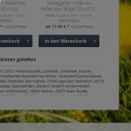
er Kellerbier
Stuttgarter Hofbräu
20 x 0,5l
Kellerbier Bügel 20 x 0,5l...
r
(1,92 € * / 1 Liter)
Inhalt
10 Liter
(1,77 € * / 1 Liter)
HRWEG
MEHRWEG
 *
ab 17,69 € *
+4,50 € Pfand
+3,10 € Pfand
renkorb
In den
Warenkorb
bieten geliefert
rf
,
25551 Hohenlockstedt, Lockstedt, Lohbarbek, Peissen,
achsenbande Neuendorf bei Wilster, Neuendorf-Sachsenbande
eld, Siezbüttel, Warringholz
,
25566 Lägerdorf, Rethwisch
,
25578
sbüttel, Epenwöhrden, Meldorf, Nindorf, Nordermeldorf,
er (Ostfriesland)
,
26826 Weener
,
26831 Boen, Bunde,
,
26899 Rhede
,
26903 Surwold
,
26904 Börger
,
26906 Dersum
,
,
29336 Nienhagen
,
29339 Wathlingen
,
29352 Adelheidsdorf
,
989 Gehrden
,
31515 Wunstorf
,
31535 Neustadt am Rübenberge
,
-Loccum, Rehburg-Loccum Bad Rehburg, Rehburg-Loccum
gesdorf, Apelern Kleinhegesdorf, Apelern Lyhren, Apelern
n, Sachsenhagen, Sachsenhagen Nienbrügge, Sachsenhagen
n, Wölpinghausen Schmalenbruch-Windhorn, Wölpinghausen
hnhorst Hohnhorst, Hohnhorst Ohndorf, Hohnhorst Rehren A.R.
,