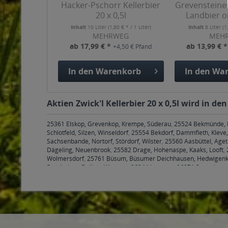
Hacker-Pschorr Kellerbier
Grevensteine
20 x 0,5l
Landbier or
Inhalt
10 Liter
(1,80 € * / 1 Liter)
Inhalt
8 Liter
(1
MEHRWEG
MEH
ab 17,99 € *
ab 13,99 € 
+4,50 € Pfand
In den
Warenkorb
In den
War
Aktien Zwick'l Kellerbier 20 x 0,5l wird in d
25361 Elskop, Grevenkop, Krempe, Süderau
,
25524 Bekmünde, Br
Schlotfeld, Silzen, Winseldorf
,
25554 Bekdorf, Dammfleth, Klev
Sachsenbande, Nortorf, Stördorf, Wilster
,
25560 Aasbüttel, Ageth
Dägeling, Neuenbrook
,
25582 Drage, Hohenaspe, Kaaks, Looft
,
Wolmersdorf
,
25761 Büsum, Büsumer Deichhausen, Hedwigenkoo
Bunderhee, Dollart, Wymeer
,
26844 Jemgum
,
26871 Papenburg
26907 Walchum
,
26909 Neubörger, Neulehe
,
29221, 29223, 292
29356 Bröckel
,
30823, 30826, 30827 Garbsen
,
30890 Barsingh
31542 Bad Nenndorf, Bad Nenndorf Bad Nenndorf, Bad Nenndor
Loccum, Rehburg-Loccum Münchehagen, Rehburg-Loccum Rehbu
Reinsdorf, Apelern Soldorf, Rodenberg, Rodenberg Algesdorf, 
Sachsenhagen
,
31555 Suthfeld, Suthfeld Helsinghausen, Suthfel
Wiedenbrügge, Wölpinghausen Wölpinghausen
,
31558 Hagenbu