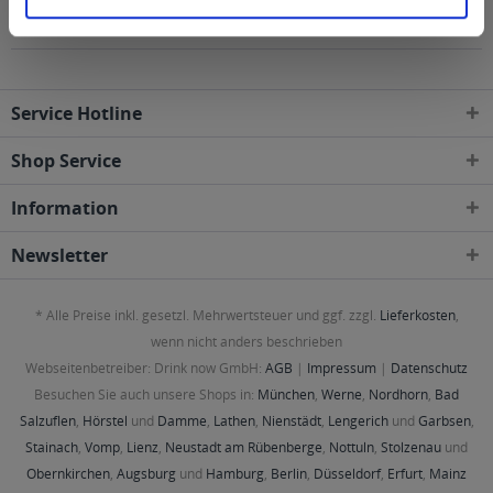
folgenden Regionen, Städten, Orten und Postleitzahl-
Gebieten geliefert
Service Hotline
Shop Service
Information
Newsletter
* Alle Preise inkl. gesetzl. Mehrwertsteuer und ggf. zzgl.
Lieferkosten
,
wenn nicht anders beschrieben
Webseitenbetreiber: Drink now GmbH:
AGB
|
Impressum
|
Datenschutz
Besuchen Sie auch unsere Shops in:
München
,
Werne
,
Nordhorn
,
Bad
Salzuflen
,
Hörstel
und
Damme
,
Lathen
,
Nienstädt
,
Lengerich
und
Garbsen
,
Stainach
,
Vomp
,
Lienz
,
Neustadt am Rübenberge
,
Nottuln
,
Stolzenau
und
Obernkirchen
,
Augsburg
und
Hamburg
,
Berlin
,
Düsseldorf
,
Erfurt
,
Mainz