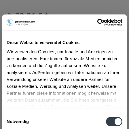
ab 20,01 € *
Inhalt:
10 Liter (2,00 € * / 1 Liter)
inkl. MwSt.
ggf. zzgl. Erschwerniszuschlag
Vorrätig
MEHRWEG
Diese Webseite verwendet Cookies
+7,00 € Pfand
Wir verwenden Cookies, um Inhalte und Anzeigen zu
personalisieren, Funktionen für soziale Medien anbieten
In den
Warenkorb
zu können und die Zugriffe auf unsere Website zu
analysieren. Außerdem geben wir Informationen zu Ihrer
Verwendung unserer Website an unsere Partner für
Artikel-Nr.:
37954
soziale Medien, Werbung und Analysen weiter. Unsere
Verfügbar in:
Partner führen diese Informationen möglicherweise mit
weiteren Daten zusammen, die Sie ihnen bereitgestellt
Beschreibung
haben oder die sie im Rahmen Ihrer Nutzung der Dienste
"Das Schladminger BioZwickl besticht optisch durch sein
gesammelt haben.
sattes Sonnengelb und einer...
mehr
Einwilligungsauswahl
Notwendig
Datenschutzbestimmungen