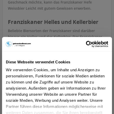
Geschmack möchte, kann das Franziskaner Hefe
Weissbier Leicht mit gutem Gewissen erwerben.
Franziskaner Helles und Kellerbier
Beliebte Biersorten der Franziskaner sind darüber
hinaus ein Helles und das Kellerbier. Das Franziskaner
Helles ist eine regionale Bierspezialität, die einen
milden und süffigen Geschmack miteinander vereint.
Der leckere Geschmack stammt von dem gezielten
Einsatz des Hopfens. Natürlich wird das Franziskaner
Diese Webseite verwendet Cookies
nach dem bayerischen Reinheitsgebot gebraut –
Wir verwenden Cookies, um Inhalte und Anzeigen zu
regionaler Stil und moderner Geschmack schließen sich
personalisieren, Funktionen für soziale Medien anbieten
nicht aus – das zeigt die Marke Franziskaner par
zu können und die Zugriffe auf unsere Website zu
excellence.
analysieren. Außerdem geben wir Informationen zu Ihrer
Verwendung unserer Website an unsere Partner für
Alkoholfreies Bier von Franziskaner
soziale Medien, Werbung und Analysen weiter. Unsere
Partner führen diese Informationen möglicherweise mit
Alkoholfreies Bier von Franziskaner ist nicht gleich
weiteren Daten zusammen, die Sie ihnen bereitgestellt