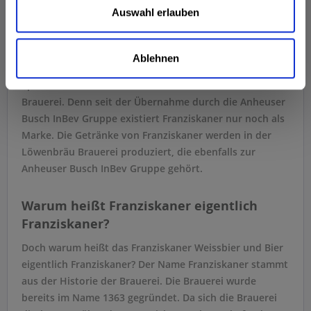
Brauerei?
Auswahl erlauben
Lange Zeit gab es eine eigene Franziskaner Brauerei, die
die Franziskaner Spezialitäten voller Leidenschaft und
Ablehnen
Inbrunst braute. Heute gibt es die Weissbier
Spezialitäten nicht mehr direkt aus der Franziskaner
Brauerei. Denn seit der Übernahme durch die Anheuser
Busch InBev Gruppe existiert Franziskaner nur noch als
Marke. Die Getränke von Franziskaner werden in der
Löwenbräu Brauerei produziert, die ebenfalls zur
Anheuser Busch InBev Gruppe gehört.
Warum heißt Franziskaner eigentlich
Franziskaner?
Doch warum heißt das Franziskaner Weissbier und Bier
eigentlich Franziskaner? Der Name Franziskaner stammt
aus der Historie der Brauerei. Die Brauerei wurde
bereits im Name 1363 gegründet. Da sich die Brauerei