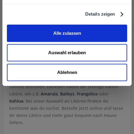
In den
Details zeigen
Hinzugefügt
Alle zulassen
Liköre bei getrankedienst.com bestellen und
liefern lassen
Auswahl erlauben
Bei uns kannst du diverse Liköre der Marken
Batida de
Coco
,
Berentzen
,
Contreau
,
Licor 43,
Pimms
,
Pernod
Ablehnen
oder einen Limoncello von
Villa Massa
zum puren
Genuss bestellen. Daneben haben wir cremige Kaffee-
Liköre, wie z.B.
Amarula
,
Baileys
,
Frangelico
oder
Kahlua
. Bei unser Auswahl an Likören findest du
bestimmt was du suchst. Bestelle jetzt online und lasse
dir deine Liköre und mehr ganz bequem nach Hause
liefern.