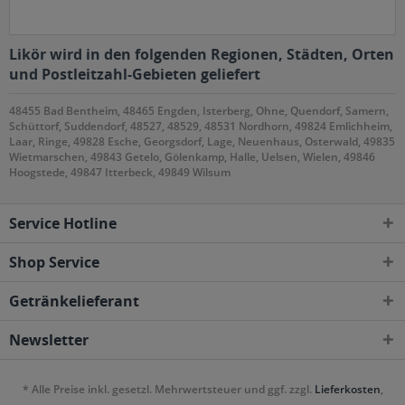
Likör wird in den folgenden Regionen, Städten, Orten
und Postleitzahl-Gebieten geliefert
48455 Bad Bentheim, 48465 Engden, Isterberg, Ohne, Quendorf, Samern,
Schüttorf, Suddendorf, 48527, 48529, 48531 Nordhorn, 49824 Emlichheim,
Laar, Ringe, 49828 Esche, Georgsdorf, Lage, Neuenhaus, Osterwald, 49835
Wietmarschen, 49843 Getelo, Gölenkamp, Halle, Uelsen, Wielen, 49846
Hoogstede, 49847 Itterbeck, 49849 Wilsum
Service Hotline
Shop Service
Getränkelieferant
Newsletter
* Alle Preise inkl. gesetzl. Mehrwertsteuer und ggf. zzgl.
Lieferkosten
,