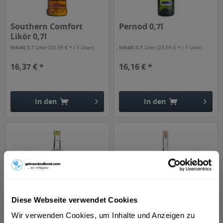
Southern Comfort
Pernod 0,7l
Likör 0,7l
Inhalt
0.7 Liter
(23,39 € * / 1 Liter)
Inhalt
0.7 Liter
(23,09 € * / 1 Liter)
16,37 € *
16,16 € *
In den
In den
Hinzugefügt
Hinzugefügt
Diese Webseite verwendet Cookies
Berliner Luft 0,7l
Sasse Bio Kakao mit
Wir verwenden Cookies, um Inhalte und Anzeigen zu
Nuss 0,7l