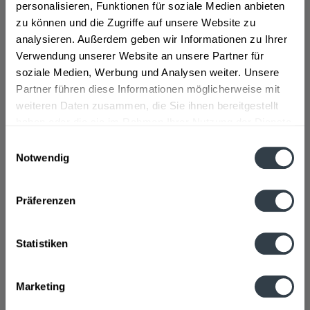
personalisieren, Funktionen für soziale Medien anbieten
Inhalt
0.7 Liter
(11,36 € * / 1 Liter)
Inhalt
0.7 Liter
(29,11 € * / 1 Liter)
zu können und die Zugriffe auf unsere Website zu
7,95 € *
20,37 € *
analysieren. Außerdem geben wir Informationen zu Ihrer
Verwendung unserer Website an unsere Partner für
soziale Medien, Werbung und Analysen weiter. Unsere
In den
In den
Partner führen diese Informationen möglicherweise mit
weiteren Daten zusammen, die Sie ihnen bereitgestellt
Hinzugefügt
Hinzugefügt
haben oder die sie im Rahmen Ihrer Nutzung der Dienste
gesammelt haben.
Einwilligungsauswahl
Notwendig
Datenschutzbestimmungen
Präferenzen
Sasse Sechser 0,7l
Statistiken
Inhalt
0.7 Liter
(23,06 € * / 1 Liter)
Marketing
16,14 € *