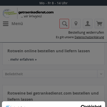
Mo - Fr 8 - 14 Uhr
Menü
Bestellung widerrufen
Es gilt unsere
Datenschutzerklärung
Rotwein online bestellen und liefern lassen
.
mehr erfahren »
Rotweine bei getrankedienst.com bestellen und
liefern lassen