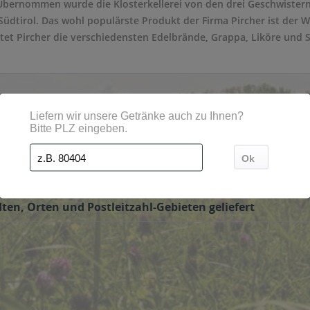
Übernommen wurde die Klosterkellerei von den drei Geschwistern
Südtirol. Das wohl populärste Produkt der Firma Pircher ist der Wi
tet Pircher die verschiedensten Edelbrände, Grappa, Liköre und S
eservice bestellt werden. Die Getränke werden dann direkt vom G
ten, Orten und Postleitzahl-Gebieten geliefert