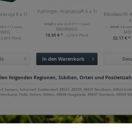
Vaihinger Ananassaft 6 x 1l
racuja 6 x 1l
Klindworth A
x
Inhalt
6 Liter
(3,23 € * / 1 Liter)
,06 € * / 1 Liter)
Inhalt
4.8 Lite
MEHRWEG
RWEG
ME
19,35 € *
+2,40 € Pfand
22,17 € *
+2,40 € Pfand
ls
In den
Warenkorb
Deta
Hinzugefügt
 den folgenden Regionen, Städten, Orten und Postleitzahl
, Samern, Schüttorf, Suddendorf, 48527, 48529, 48531 Nordhorn, 49824 Emlic
lenkamp, Halle, Uelsen, Wielen, 49846 Hoogstede, 49847 Itterbeck, 49849 W