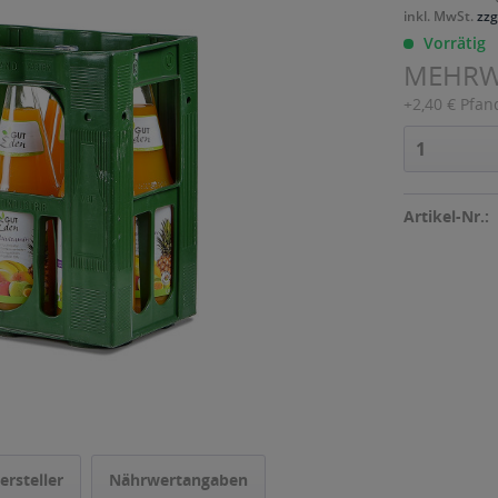
inkl. MwSt.
zzg
Vorrätig
MEHR
+2,40 € Pfan
Artikel-Nr.:
ersteller
Nährwertangaben