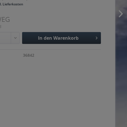
l. Lieferkosten
WEG
d
In den
Warenkorb
Hinzugefügt
36842