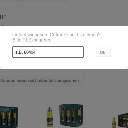
1l"
- Mehrweg
 l
Kunden haben sich ebenfalls angesehen