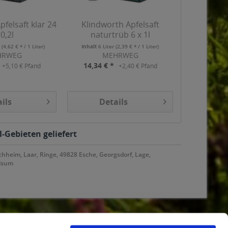
pfelsaft klar 24
Klindworth Apfelsaft
 0,2l
naturtrüb 6 x 1l
r
(4,62 € * / 1 Liter)
Inhalt
6 Liter
(2,39 € * / 1 Liter)
HRWEG
MEHRWEG
14,34 € *
+5,10 € Pfand
+2,40 € Pfand
ils
Details
-Gebieten geliefert
hheim, Laar, Ringe, 49828 Esche, Georgsdorf, Lage,
ilsum