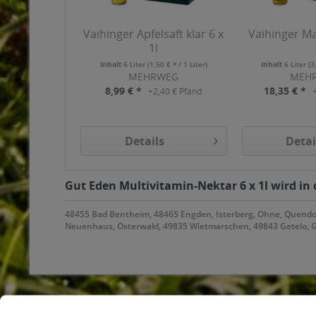
Vaihinger Apfelsaft klar 6 x
Vaihinger Ma
1l
Inhalt
6 Liter
(1,50 € * / 1 Liter)
Inhalt
6 Liter
(3
MEHRWEG
MEH
8,99 € *
18,35 € *
+2,40 € Pfand
Details
Detai
Gut Eden Multivitamin-Nektar 6 x 1l wird in
48455 Bad Bentheim, 48465 Engden, Isterberg, Ohne, Quendorf
Neuenhaus, Osterwald, 49835 Wietmarschen, 49843 Getelo, Gö