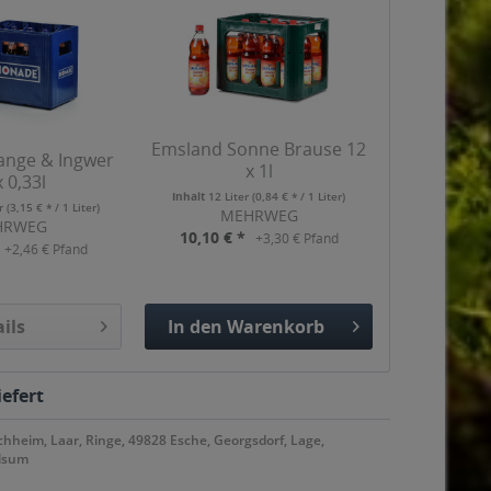
Emsland Sonne Brause 12
ange & Ingwer
x 1l
x 0,33l
Inhalt
12 Liter
(0,84 € * / 1 Liter)
er
(3,15 € * / 1 Liter)
MEHRWEG
HRWEG
10,10 € *
+3,30 € Pfand
+2,46 € Pfand
ils
In den
Warenkorb
Hinzugefügt
iefert
hheim, Laar, Ringe, 49828 Esche, Georgsdorf, Lage,
ilsum