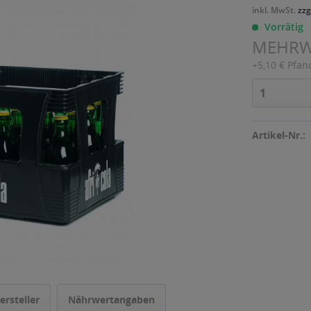
inkl. MwSt.
zzg
Vorrätig
MEHR
+5,10 € Pfan
Artikel-Nr.:
ersteller
Nährwertangaben