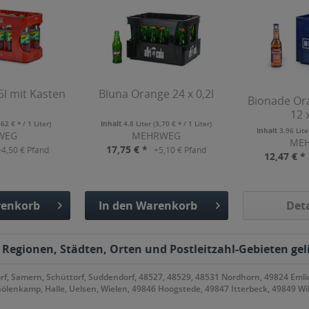
,5l mit Kasten
Bluna Orange 24 x 0,2l
Bionade Or
12 
,62 € * / 1 Liter)
Inhalt
4.8 Liter
(3,70 € * / 1 Liter)
Inhalt
3.96 Lit
WEG
MEHRWEG
ME
17,75 € *
+4,50 € Pfand
+5,10 € Pfand
12,47 € *
enkorb
In den
Warenkorb
Deta
fügt
Hinzugefügt
n Regionen, Städten, Orten und Postleitzahl-Gebieten gel
, Samern, Schüttorf, Suddendorf, 48527, 48529, 48531 Nordhorn, 49824 Emlic
lenkamp, Halle, Uelsen, Wielen, 49846 Hoogstede, 49847 Itterbeck, 49849 W