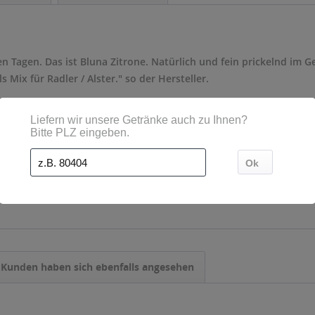
uen Tagen. Das ist Bluna Zitrone. Natürlich und fein prickelnd im
Mix für Radler / Alster." so der Hersteller.
ne
- Mehrweg
0,33 l
Kunden haben sich ebenfalls angesehen