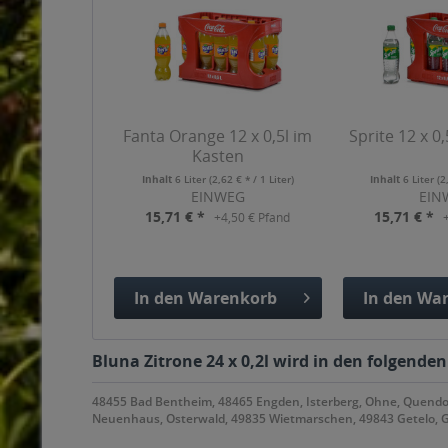
Fanta Orange 12 x 0,5l im
Sprite 12 x 0
Kasten
Inhalt
6 Liter
(2,62 € * / 1 Liter)
Inhalt
6 Liter
(2
EINWEG
EIN
15,71 € *
15,71 € *
+4,50 € Pfand
In den
Warenkorb
In den
War
Hinzugefügt
Hinzuge
Bluna Zitrone 24 x 0,2l wird in den folgende
48455 Bad Bentheim, 48465 Engden, Isterberg, Ohne, Quendorf
Neuenhaus, Osterwald, 49835 Wietmarschen, 49843 Getelo, Gö