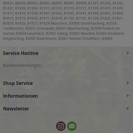
80937, 80939, 80992, 80993, 80995, 80997, 80999, 81241, 81243, 81245,
81247, 81249, 81369, 81371, 81373, 81375, 81377, 81379, 81475, 81476,
81477, 81479, 81539, 81541, 81543, 81545, 81547, 81549, 81667, 81669,
81671, 81673, 81675, 81677, 81679, 81735, 81737, 81739, 81825, 81827,
81829, 81925, 81927, 81929 München, 82008 Unterhaching, 82024
Taufkirchen, 82031 Grünwald, 82041 Oberhaching, 82049 Pullach im
Isartal, 82054 Sauerlach, 82057 Icking, 82061 Neuried, 82064 Straßlach-
Dingharting, 82065 Baierbrunn, 82067 Kloster Schäftlarn, 82069
Schäftlarn, 82110 Germering, 82131 Gauting, 82140 Olching, 82152
Krailling, Planegg, 82166 Gräfelfing, 82178 Puchheim, 82194 Gröbenzell,
Service Hotline
82205 Gilching, 82234 Weßling, 82319 Starnberg, 82327 Tutzing, 82335
Berg, 82340 Feldafing, 82343 Pöcking, 82346 Andechs, 82349 Pentenried,
82377 Penzberg, 82515 Wolfratshausen, 82538 Geretsried, 82541
Kundenmeinungen
Münsing, 82544 Egling, 82547 Eurasburg, 82549 Königsdorf, 83022, 83024,
83026 Rosenheim, 83043 Bad Aibling, 83052 Bruckmühl, 83059
Kolbermoor, 83071 Stephanskirchen, 83075 Bad Feilnbach, 83104
Shop Service
Tuntenhausen, 83109 Großkarolinenfeld, 83550 Emmering, 83553
Frauenneuharting, 83558 Maitenbeth, 83561 Ramerberg, 83569
Vogtareuth, 83607 Holzkirchen, 83620 Feldkirchen-Westerham, 83623
Informationen
Dietramszell, 83624 Otterfing, 83626 Valley, 83627 Warngau, 83629
Weyarn, 83646 Bad Tölz, Wackersberg, 83679 Sachsenkam, 83703 Gmund
Newsletter
am Tegernsee, 83714 Miesbach, 83737 Irschenberg, 85221 Dachau, 85232
Bergkirchen, 85244 Röhrmoos, 85354, 85356 Freising, 85375 Neufahrn bei
Freising, 85376 Hetzenhausen, 85386 Eching, 85399 Hallbergmoos, 85435
Erding, 85445 Oberding, 85452 Moosinning, 85457 Wörth, 85464 Finsing,
85467 Neuching, 85521 Ottobrunn, 85540 Haar, 85551 Kirchheim bei