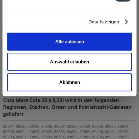
Kunden haben sich ebenfalls angesehen
Zuletzt angesehen
Details zeigen
Alle zulassen
Auswahl erlauben
Club Mate Cola 20 x 0,33l
Ablehnen
Club Mate Cola 20 x 0,33l wird in den folgenden
Regionen, Städten, Orten und Postleitzahl-Gebieten
geliefert
80331, 80333, 80335, 80336, 80337, 80339, 80469, 80538, 80539, 80634,
80636, 80637, 80638, 80639, 80686, 80687, 80689, 80796, 80797, 80798,
80799, 80801, 80802, 80803, 80804, 80805, 80807, 80809, 80933, 80935,