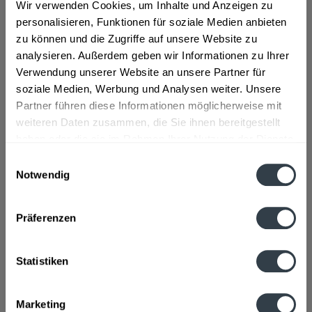
Wir verwenden Cookies, um Inhalte und Anzeigen zu
MATE, verbunden mit den Aromen einer Cola...
mehr
personalisieren, Funktionen für soziale Medien anbieten
zu können und die Zugriffe auf unsere Website zu
Zutaten und Allergene
analysieren. Außerdem geben wir Informationen zu Ihrer
Wasser, Glucose-Fructosesirup, Zucker,
Verwendung unserer Website an unsere Partner für
Getränkegrundstoff (mit Mate-Extrakt und anderen...
mehr
soziale Medien, Werbung und Analysen weiter. Unsere
Partner führen diese Informationen möglicherweise mit
Lebensmittelunternehmer
weiteren Daten zusammen, die Sie ihnen bereitgestellt
Brauerei Loscher GmbH & Co.KG, Steigerwaldstr. 21-23,
haben oder die sie im Rahmen Ihrer Nutzung der Dienste
91481 Münchsteinach, Deutschland, Tel. +49...
mehr
gesammelt haben.
Einwilligungsauswahl
Notwendig
Nährwertangaben
Datenschutzbestimmungen
Brennwert 30 kcal / 212 kJ Fett 0 g davon gesättigte
Fettsäuren 0 g Kohlenhydrate...
mehr
Präferenzen
Ähnliche Artikel
Statistiken
Kunden kauften auch
Marketing