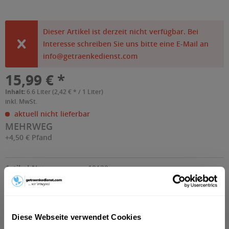
Dieser Artikel ist derzeit nicht verfügbar. Bei
Interesse schreiben Sie uns bitte eine E-Mail an
info@getraenkedienst.com
15,99 € *
Inhalt:
6.6 Liter (2,42 € * / 1 Liter)
inkl. MwSt.
aktuell nicht lieferbar
MEHRWEG
+4,50 € Pfand
Artikel-Nr.:
10120
Beschreibung
Diese Webseite verwendet Cookies
"Die erfolgreiche, über 85 jährige Rezeptur von CLUB-