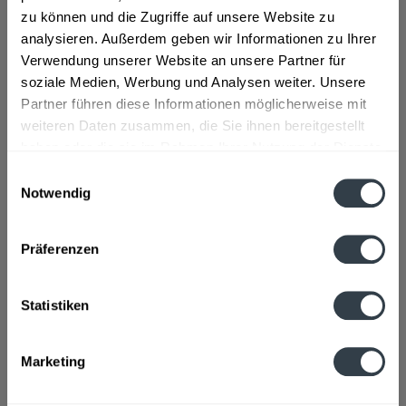
Natürliches Mineralwasser, Zucker *, Apfelsaftkonzentrat
zu können und die Zugriffe auf unsere Website zu
(13 % Apfel) * , Orangensaftkonzentrat *...
mehr
analysieren. Außerdem geben wir Informationen zu Ihrer
Verwendung unserer Website an unsere Partner für
Lebensmittelunternehmer
soziale Medien, Werbung und Analysen weiter. Unsere
Partner führen diese Informationen möglicherweise mit
Adelholzener Alpenquellen GmbH St.-Primus-Strasse 1-5 D-
83313 Siegsdorf Telefon: 08662 62-0...
mehr
weiteren Daten zusammen, die Sie ihnen bereitgestellt
haben oder die sie im Rahmen Ihrer Nutzung der Dienste
Nährwertangaben
gesammelt haben.
Einwilligungsauswahl
Notwendig
Brennwert 36 kcal /153 kJ Fett davon gesättigte Fettsäuren
Kohlenhydrate...
mehr
Datenschutzbestimmungen
Präferenzen
Ähnliche Artikel
Kunden kauften auch
Statistiken
Kunden haben sich ebenfalls angesehen
Marketing
Zuletzt angesehen