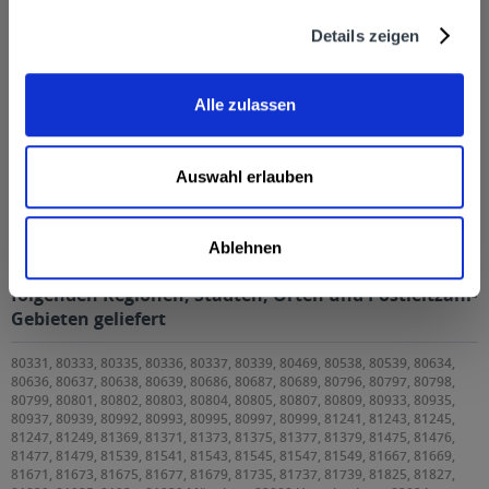
Details zeigen
Alle zulassen
Auswahl erlauben
Adelholzener Bio Orange 12 x 0,5l
Ablehnen
Adelholzener Bio Orange 12 x 0,5l wird in den
folgenden Regionen, Städten, Orten und Postleitzahl-
Gebieten geliefert
80331, 80333, 80335, 80336, 80337, 80339, 80469, 80538, 80539, 80634,
80636, 80637, 80638, 80639, 80686, 80687, 80689, 80796, 80797, 80798,
80799, 80801, 80802, 80803, 80804, 80805, 80807, 80809, 80933, 80935,
80937, 80939, 80992, 80993, 80995, 80997, 80999, 81241, 81243, 81245,
81247, 81249, 81369, 81371, 81373, 81375, 81377, 81379, 81475, 81476,
81477, 81479, 81539, 81541, 81543, 81545, 81547, 81549, 81667, 81669,
81671, 81673, 81675, 81677, 81679, 81735, 81737, 81739, 81825, 81827,