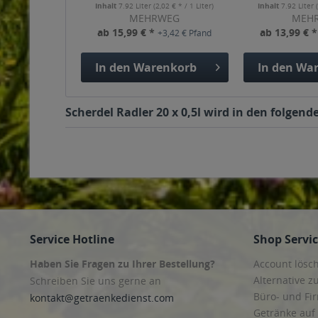
Inhalt
7.92 Liter
(2,02 € * / 1 Liter)
Inhalt
7.92 Liter
MEHRWEG
MEH
ab 15,99 € *
ab 13,99 € 
+3,42 € Pfand
In den
Warenkorb
In den
War
Scherdel Radler 20 x 0,5l wird in den folgen
Service Hotline
Shop Servi
Haben Sie Fragen zu Ihrer Bestellung?
Account lösc
Alternative z
Schreiben Sie uns gerne an
Büro- und F
kontakt@getraenkedienst.com
Getränke auf