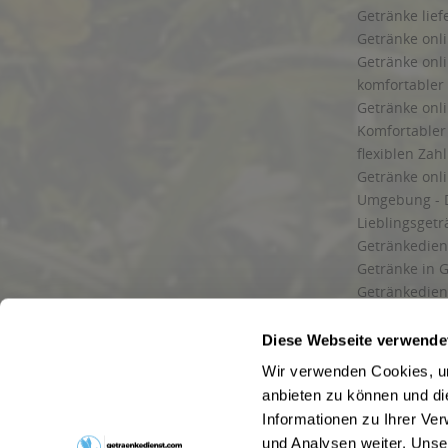
Getränke lief
Getränke onli
Getränke onli
komfortabler 
Getränke onli
Komfortabler 
flexiblen Zah
Getränke onl
Umgebung - 
Lieblingsget
Getränkediens
Getränke in G
Getränkedien
zuverlässige
und Umgebu
Diese Webseite verwende
Getränkeliefe
Wir verwenden Cookies, um
Liefergebiet
anbieten zu können und di
Lieferservice
Informationen zu Ihrer Ve
Wir liefern G
und Analysen weiter. Unse