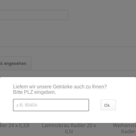
ls angesehen
ler 24 x 0,33l
Lammsbräu Radler 20 x
Weihenst
0,5l
Radler