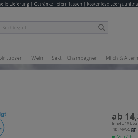
elle Lieferung |
Getränke liefern lassen
| kostenlose Leergutmit
pirituosen
Wein
Sekt | Champagner
Milch & Alter
ab 14,
Inhalt:
10 Liter
inkl. MwSt.
ggf.
Vorrätig