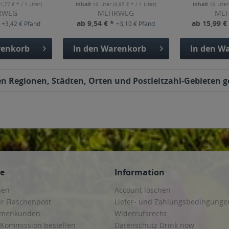
(1,77 € * / 1 Liter)
Inhalt
10 Liter
(0,95 € * / 1 Liter)
Inhalt
10 Lite
RWEG
MEHRWEG
ME
*
ab 9,54 € *
ab 15,99 €
+3,42 € Pfand
+3,10 € Pfand
enkorb
In den
Warenkorb
In den
Wa
den Regionen, Städten, Orten und Postleitzahl-Gebieten ge
ce
Information
hen
Account löschen
ur Flaschenpost
Liefer- und Zahlungsbedingunge
irmenkunden
Widerrufsrecht
 Kommission bestellen
Datenschutz Drink now