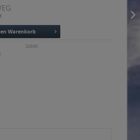
WEG
d
den
Warenkorb
32695
: