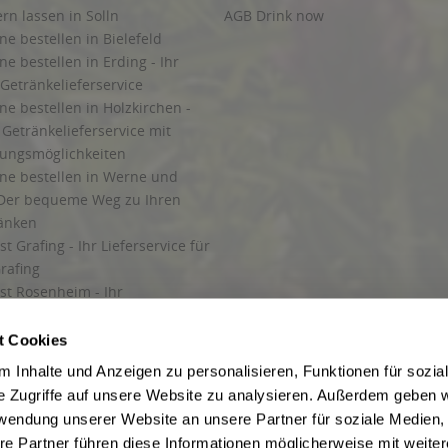
ern lassen in Solln
AGB Drink now
ne bestellen in Bielefeld
ne bestellen in Erding - Ihr
Getränkelieferservice
ne bestellen in Holzkirchen -
Getränkelieferservice mit
lungsmöglichkeiten
ine bestellen in Werne und
Der bequeme Weg zu Ihren
ränken
t Grafing - Ihr Lieferservice für
rafing
st Rosenheim - Ihr
r Getränkeservice in Rosenheim
ng
t Cookies
rung in Starnberg
 Inhalte und Anzeigen zu personalisieren, Funktionen für sozia
e Zugriffe auf unsere Website zu analysieren. Außerdem geben w
 für Getränke
rwendung unserer Website an unsere Partner für soziale Medien
etränke
re Partner führen diese Informationen möglicherweise mit weite