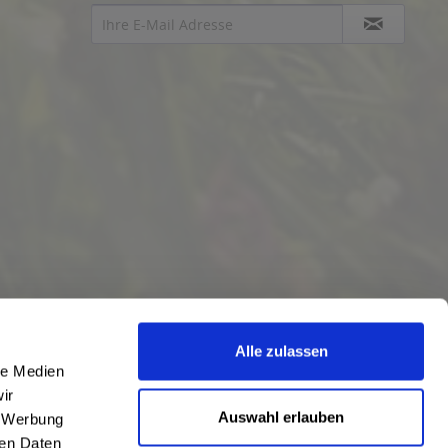
Alle zulassen
le Medien
ir
Auswahl erlauben
, Werbung
ren Daten