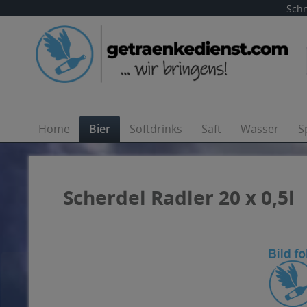
Schn
Home
Bier
Softdrinks
Saft
Wasser
S
Scherdel Radler 20 x 0,5l