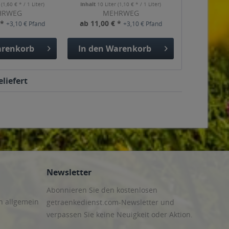
r
(1,60 € * / 1 Liter)
Inhalt
10 Liter
(1,10 € * / 1 Liter)
HRWEG
MEHRWEG
 *
ab 11,00 € *
+3,10 € Pfand
+3,10 € Pfand
renkorb
In den
Warenkorb
liefert
Newsletter
Abonnieren Sie den kostenlosen
n allgemein
getraenkedienst.com-Newsletter und
verpassen Sie keine Neuigkeit oder Aktion.