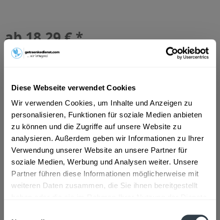
ab 18,29 € *
Inhalt:
6.6 Liter (2,77 € * / 1 Liter)
inkl. MwSt.
ggf. zzgl. Erschwerniszuschlag
Vorrätig
MEHRWEG
Diese Webseite verwendet Cookies
+4,50 € Pfand
Wir verwenden Cookies, um Inhalte und Anzeigen zu
personalisieren, Funktionen für soziale Medien anbieten
In den
Warenkorb
zu können und die Zugriffe auf unsere Website zu
analysieren. Außerdem geben wir Informationen zu Ihrer
Artikel-Nr.:
31115
Verwendung unserer Website an unsere Partner für
Verfügbar in:
soziale Medien, Werbung und Analysen weiter. Unsere
Pforzheim
,
Eisingen
,
Ispringen
,
Keltern
,
Kieselbronn
,
Partner führen diese Informationen möglicherweise mit
Kämpfelbach
,
Königsbach-Stein
,
Neulingen
,
Remchingen
weiteren Daten zusammen, die Sie ihnen bereitgestellt
haben oder die sie im Rahmen Ihrer Nutzung der Dienste
Beschreibung
gesammelt haben.
Einwilligungsauswahl
mehr