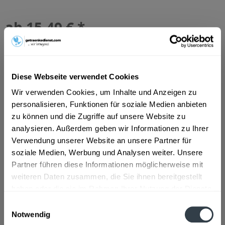
ab 15,49 € *
Inhalt:
6.6 Liter (2,35 € * / 1 Liter)
inkl. MwSt.
ggf. zzgl. Erschwerniszuschlag
Vorrätig
MEHRWEG
Diese Webseite verwendet Cookies
+3,42 € Pfand
Wir verwenden Cookies, um Inhalte und Anzeigen zu
personalisieren, Funktionen für soziale Medien anbieten
In den
Warenkorb
zu können und die Zugriffe auf unsere Website zu
analysieren. Außerdem geben wir Informationen zu Ihrer
Artikel-Nr.:
31411
Verwendung unserer Website an unsere Partner für
Verfügbar in:
soziale Medien, Werbung und Analysen weiter. Unsere
Partner führen diese Informationen möglicherweise mit
Beschreibung
weiteren Daten zusammen, die Sie ihnen bereitgestellt
haben oder die sie im Rahmen Ihrer Nutzung der Dienste
mehr
gesammelt haben.
Einwilligungsauswahl
Notwendig
Zutaten und Allergene
Datenschutzbestimmungen