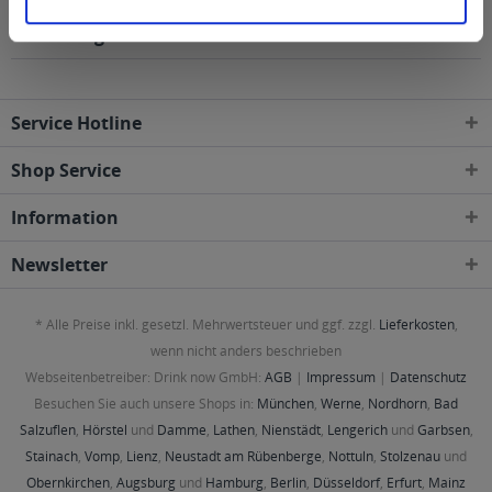
folgenden Regionen, Städten, Orten und Postleitzahl-
Gebieten geliefert
Service Hotline
Shop Service
Information
Newsletter
* Alle Preise inkl. gesetzl. Mehrwertsteuer und ggf. zzgl.
Lieferkosten
,
wenn nicht anders beschrieben
Webseitenbetreiber: Drink now GmbH:
AGB
|
Impressum
|
Datenschutz
Besuchen Sie auch unsere Shops in:
München
,
Werne
,
Nordhorn
,
Bad
Salzuflen
,
Hörstel
und
Damme
,
Lathen
,
Nienstädt
,
Lengerich
und
Garbsen
,
Stainach
,
Vomp
,
Lienz
,
Neustadt am Rübenberge
,
Nottuln
,
Stolzenau
und
Obernkirchen
,
Augsburg
und
Hamburg
,
Berlin
,
Düsseldorf
,
Erfurt
,
Mainz