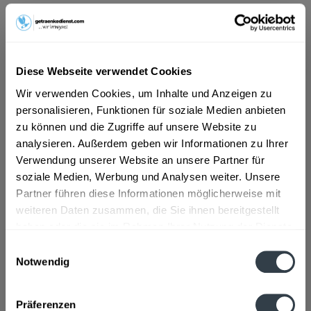
ab 101,01 € *
Inhalt:
10 Liter (10,10 € * / 1 Liter)
inkl. MwSt.
ggf. zzgl. Erschwerniszuschlag
Diese Webseite verwendet Cookies
Vorrätig
Wir verwenden Cookies, um Inhalte und Anzeigen zu
MEHRWEG
personalisieren, Funktionen für soziale Medien anbieten
+3,10 € Pfand
zu können und die Zugriffe auf unsere Website zu
analysieren. Außerdem geben wir Informationen zu Ihrer
In den
Warenkorb
Verwendung unserer Website an unsere Partner für
soziale Medien, Werbung und Analysen weiter. Unsere
Artikel-Nr.:
31575
Partner führen diese Informationen möglicherweise mit
Verfügbar in:
weiteren Daten zusammen, die Sie ihnen bereitgestellt
haben oder die sie im Rahmen Ihrer Nutzung der Dienste
gesammelt haben.
Beschreibung
Einwilligungsauswahl
Notwendig
mehr
Datenschutzbestimmungen
Zutaten und Allergene
Präferenzen