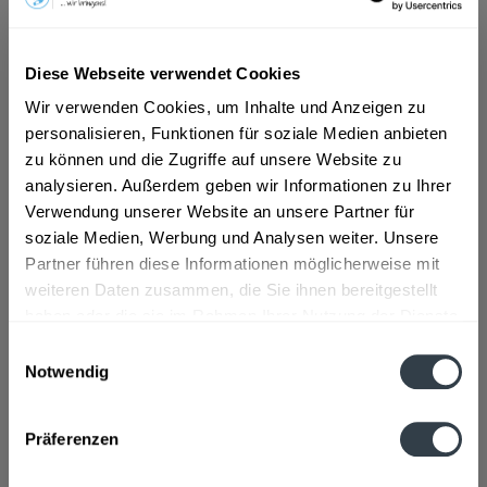
ab 12,59 € *
Diese Webseite verwendet Cookies
Inhalt:
5 Liter (2,52 € * / 1 Liter)
inkl. MwSt.
ggf. zzgl. Erschwerniszuschlag
Wir verwenden Cookies, um Inhalte und Anzeigen zu
Vorrätig
personalisieren, Funktionen für soziale Medien anbieten
zu können und die Zugriffe auf unsere Website zu
analysieren. Außerdem geben wir Informationen zu Ihrer
In den
Warenkorb
Verwendung unserer Website an unsere Partner für
soziale Medien, Werbung und Analysen weiter. Unsere
Artikel-Nr.:
31780
Partner führen diese Informationen möglicherweise mit
Verfügbar in:
weiteren Daten zusammen, die Sie ihnen bereitgestellt
haben oder die sie im Rahmen Ihrer Nutzung der Dienste
Beschreibung
gesammelt haben.
Einwilligungsauswahl
mehr
Notwendig
Datenschutzbestimmungen
Zutaten und Allergene
Präferenzen
Brauwasser, GERSTENMALZ, Hopfen, Hopfenextrakt
mehr