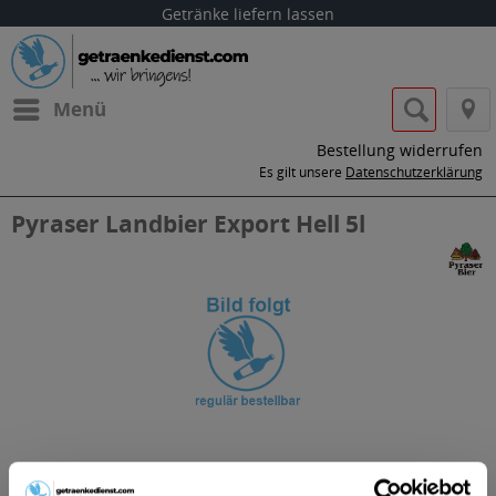
Getränke liefern lassen
Menü
Bestellung widerrufen
Es gilt unsere
Datenschutzerklärung
Pyraser Landbier Export Hell 5l