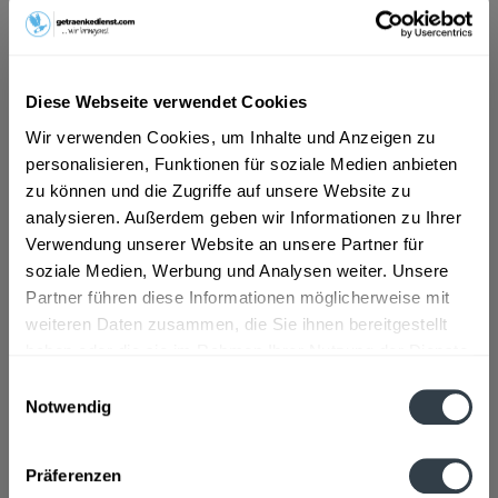
ab 31,99 € *
Inhalt:
20 Liter (1,60 € * / 1 Liter)
Diese Webseite verwendet Cookies
inkl. MwSt.
ggf. zzgl. Erschwerniszuschlag
Vorrätig
Wir verwenden Cookies, um Inhalte und Anzeigen zu
MEHRWEG
personalisieren, Funktionen für soziale Medien anbieten
zu können und die Zugriffe auf unsere Website zu
+30,00 € Pfand
analysieren. Außerdem geben wir Informationen zu Ihrer
Verwendung unserer Website an unsere Partner für
In den
Warenkorb
soziale Medien, Werbung und Analysen weiter. Unsere
Partner führen diese Informationen möglicherweise mit
Artikel-Nr.:
30671
weiteren Daten zusammen, die Sie ihnen bereitgestellt
Verfügbar in:
haben oder die sie im Rahmen Ihrer Nutzung der Dienste
gesammelt haben.
Einwilligungsauswahl
Beschreibung
Notwendig
mehr
Datenschutzbestimmungen
Präferenzen
Zutaten und Allergene