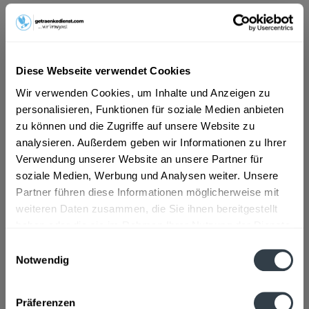
ab 10,49 € *
Inhalt:
5 Liter (2,10 € * / 1 Liter)
inkl. MwSt.
ggf. zzgl. Erschwerniszuschlag
Diese Webseite verwendet Cookies
Vorrätig
Wir verwenden Cookies, um Inhalte und Anzeigen zu
MEHRWEG
personalisieren, Funktionen für soziale Medien anbieten
+2,30 € Pfand
zu können und die Zugriffe auf unsere Website zu
analysieren. Außerdem geben wir Informationen zu Ihrer
In den
Warenkorb
Verwendung unserer Website an unsere Partner für
soziale Medien, Werbung und Analysen weiter. Unsere
Artikel-Nr.:
32892
Partner führen diese Informationen möglicherweise mit
Verfügbar in:
weiteren Daten zusammen, die Sie ihnen bereitgestellt
haben oder die sie im Rahmen Ihrer Nutzung der Dienste
gesammelt haben.
Beschreibung
Einwilligungsauswahl
Notwendig
mehr
Datenschutzbestimmungen
Zutaten und Allergene
Präferenzen